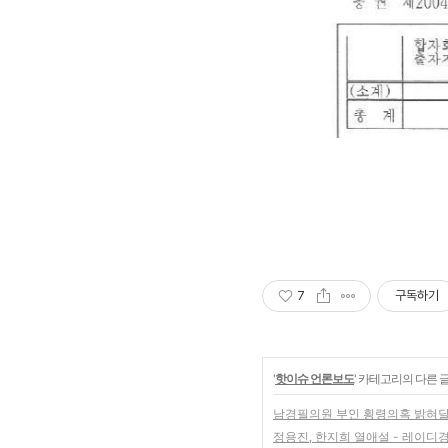
7
구독하기
'
핫이슈 언론보도
' 카테고리의 다른 
남경필의원 부인 횡령의혹 밝혀달
정용진, 한지희 열애설 - 레이디