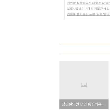
천안함 침몰해역서 대형 선박 발
불법사찰초기 제3의 경찰관 개입
김현희 헬기유람 논란, 일본 '한국이 
남경필의원 부인 횡령의혹 밝혀달라 - 동업자 재수사 요청