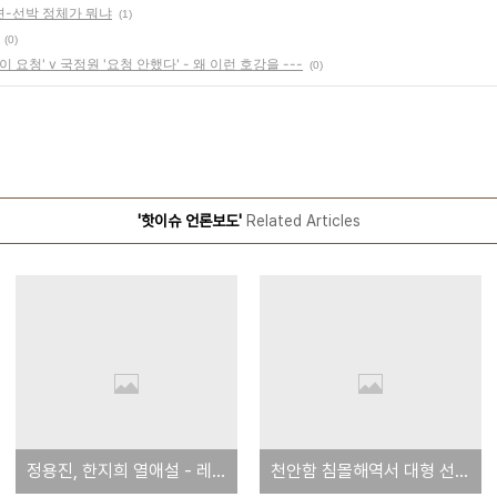
견-선박 정체가 뭐냐
(1)
(0)
요청' v 국정원 '요청 안했다' - 왜 이런 호강을 ---
(0)
'핫이슈 언론보도'
Related Articles
정용진, 한지희 열애설 - 레이디경향 보도
천안함 침몰해역서 대형 선박 발견-선박 정체가 뭐냐