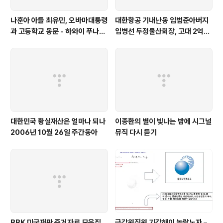
나훈아 아들 최유민, 오바마대통령
대한항공 기내난동 임범준아버지
과 고등학교 동문 - 하와이 푸나호
임병선 두정물산회장, 고대 2억기
우사립학교 동문
탁
대한민국 황실재산은 얼마나 되나
이종환의 별이 빛나는 밤에 시그널
2006년 10월 26일 주간동아
뮤직 다시 듣기
BBK 미국재판 증거자료 모음집
금감원직원 기강해이 놀랄노자 –