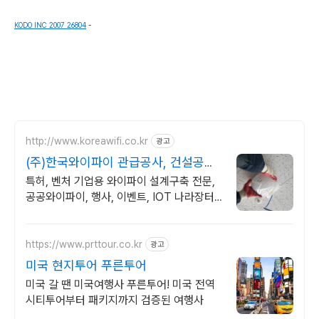
KODO INC 2007 26804
-
http://www.koreawifi.co.kr
광고
(주)한국와이파이 관급공사, 건설공사
가능
특허, 벤처 기업용 와이파이 설계구축 전문,
공공와이파이, 행사, 이벤트, IOT 나라장터
입찰 가능 기업, 성공사업의 지름길 와이파이
프리존 구축. 견적문의
https://www.prttour.co.kr
광고
미국 현지투어 푸른투어
미국 갈 땐 미국여행사 푸른투어! 미국 전역
시티투어부터 패키지까지 검증된 여행사