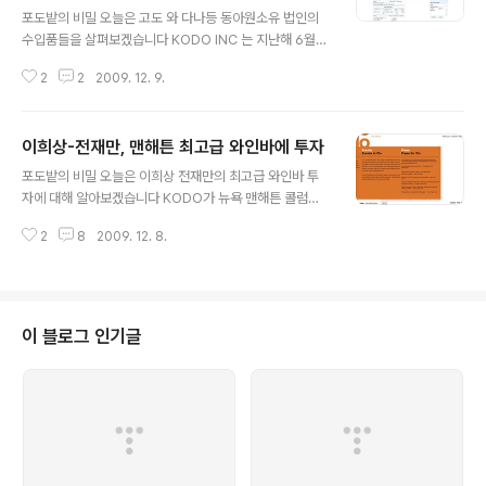
포도밭의 비밀 오늘은 고도 와 다나등 동아원소유 법인의
수입품들을 살펴보겠습니다 KODO INC 는 지난해 6월
경기도 부천의 라벨-패킹회사인 유화산업으로 부터 라벨
2
2
2009. 12. 9.
링과 패킹기계를 수입해 와인출하를 준비합니다 부산항에
서 현대디스커버리호에 실린 이 기계는 지난해 6월 26일
캘리포니아주 롱비치항에 도착합니다 [첨부사진 1] 또 지
이희상-전재만, 맨해튼 최고급 와인바에 투자
난해 8월 28일에는 프랑스에서 'WOODEN OAK BARR
글 내용
ELS' 5 UNIT을 수입했습니다 DANA ESTATES INC 는
포도밭의 비밀 오늘은 이희상 전재만의 최고급 와인바 투
지난해 11월 프랑스로 부터 'GALVANIZED RING' 이라
자에 대해 알아보겠습니다 KODO가 뉴욕 맨해튼 콜럼버
는 기계를 수입합니다 이 물품은 프랑스 르 하브 항구를 떠
스 서클앞 타임워너빌딩에서 성업중인 최고급 와인바에 투
나 지난해 11월 29일 캘리포니아주 오클랜드항에 도착했
2
8
2009. 12. 8.
자한 것으로 드러났습니다 고도는 지난해 6월 11일 Falco
습니다 [첨부사진 2] 또 프랑스에서 포도주 원액을 담는 오
n Enos Investors LLC 라는 회사의 지분 8%를 인수한
크통도 수입하게 ..
것으로 밝혀졌습니다 경제정보 제공회사인 톰슨등에 따르
면 고도는 지난해 이회사 지분 8%를 인수했으나 자세한
인수금액등은 두당사자의 합의에 따라 공개되지 않았다고
이 블로그 인기글
전했습니다 KODO FALCON MA DETAIL DOCU - 고
도의 팰콘 지분 일부 인수는 톰슨이 올해 1월 작성한 200
8 M&A 리스트 3페이지에도 기재돼 있습니다 2008-Exi
ts_MA - 고도가 인수한 이회사가 어떤 회사인지 알아봤더
니 2006년 설..