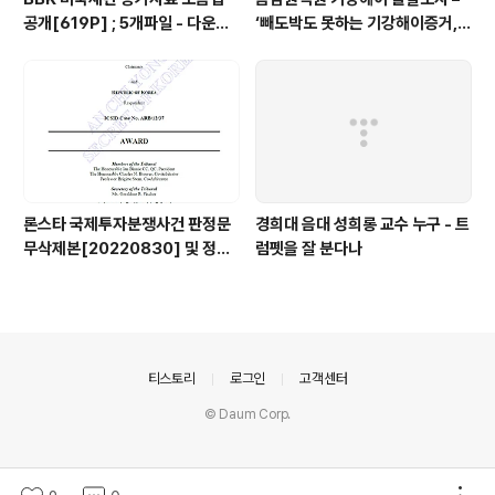
공개[619P] ; 5개파일 - 다운로
‘빼도박도 못하는 기강해이증거,
드가능
엉뚱하게도 미 연방법원서 들통 –
가상화폐사기 연방 법원 소송장 보
니 금감원 컴퓨터서 출력 – 개인 소
송장에 ‘금감..
론스타 국제투자분쟁사건 판정문
경희대 음대 성희롱 교수 누구 - 트
무삭제본[20220830] 및 정정
럼펫을 잘 분다나
결정문 무삭제본[20230508]
공개
의안내
티스토리
로그인
고객센터
© Daum Corp.