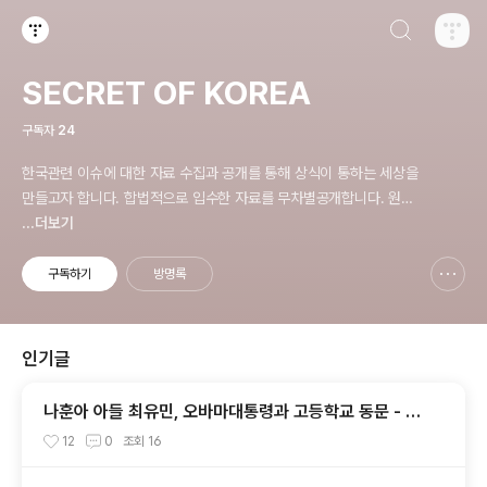
검색하기
티스토리
SECRET OF KOREA
구독자
24
한국관련 이슈에 대한 자료 수집과 공개를 통해 상식이 통하는 세상을
만들고자 합니다. 합법적으로 입수한 자료를 무차별공개합니다. 원칙
은 'NO EVIDENCE,NO STORY', 다운로드 www.docstoc.com/
...더보기
profile/cyan67 , 이메일 jesim56@gmail.com, 안보일때는 구글
리더나 RSS로!!
구독하기
방명록
신고하기 레이어
열기
인기글
나훈아 아들 최유민, 오바마대통령과 고등학교 동문 - 하
와이 푸나호우사립학교 동문
12
0
조회
16