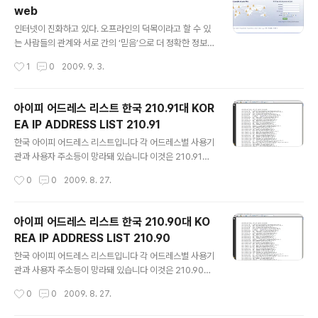
은 2.5분이지만 어제 머문 시간 평균은 1.9분으로 조금 줄
web
어드는 것으로 조사됐습니다 주목할 것은 검색엔진에서 티
글 내용
스토리를 검색해서 방문하는 네티즌숫자입니다 지난 3개
인터넷이 진화하고 있다. 오프라인의 덕목이라고 할 수 있
월간 티스토리를 검색해서 방문하는 네티즌이 무려 50%
는 사람들의 관계와 서로 간의 ‘믿음’으로 더 정확한 정보를
나 늘어났습니다 전체 네티즌은 조금 줄지만 티스토리의
검색하는 시대가 열린 것이다. 이 새로운 움직임이 바로 ‘소
작성시간
1
0
2009. 9. 3.
인기가 상승하면서 검색이 급격히 늘고 있다는 증겁니다
셜 웹(Social Web)’이다. ○ 인터넷의 진화 지금까지 성
가장 인상적인 것은 방문객들이 어디서 오느냐 입니다..
공한 인터넷 기업들은 정교한 수학 프로그램을 이용해 순
식간에 정확한 검색 결과를 찾아내는 기술을 가진 기업들
아이피 어드레스 리스트 한국 210.91대 KOR
이었다. 미국의 구글 같은 회사가 대표적이다. 한국도 NH
EA IP ADDRESS LIST 210.91
N 검색 포털 ‘네이버’가 정보를 잘 찾아내는 기술력을 가졌
글 내용
다는 평가를 받으며 검색 시장의 80% 이상을 차지하고 있
한국 아이피 어드레스 리스트입니다 각 어드레스별 사용기
다. 이른바 ‘웹 2.0’이라 불리며 각광을 받았던 비즈니스 모
관과 사용자 주소등이 망라돼 있습니다 이것은 210.91대
델이었다. 하지만 정보량이 많아지면서 ‘옥석’을 가리기 어
한국 아이피 어드레스 리스트입니다 앞으로 계속 한국 아
작성시간
0
0
2009. 8. 27.
려워 고민에 빠졌다. 예를 들어 네이버 검색 창에서 ‘요즘
이피 어드레스 리스트를 올리겠습니다 IP LIST KOREA
재미있는 영화..
210.90 -
아이피 어드레스 리스트 한국 210.90대 KO
REA IP ADDRESS LIST 210.90
글 내용
한국 아이피 어드레스 리스트입니다 각 어드레스별 사용기
관과 사용자 주소등이 망라돼 있습니다 이것은 210.90대
한국 아이피 어드레스 리스트입니다 앞으로 계속 한국 아
작성시간
0
0
2009. 8. 27.
이피 어드레스 리스트를 올리겠습니다 IP LIST KOREA
210.91 -