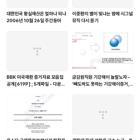
대한민국 황실재산은 얼마나 되나
이종환의 별이 빛나는 밤에 시그널
2006년 10월 26일 주간동아
뮤직 다시 듣기
BBK 미국재판 증거자료 모음집
금감원직원 기강해이 놀랄노자 –
공개[619P] ; 5개파일 - 다운로
‘빼도박도 못하는 기강해이증거,
드가능
엉뚱하게도 미 연방법원서 들통 –
가상화폐사기 연방 법원 소송장 보
니 금감원 컴퓨터서 출력 – 개인 소
송장에 ‘금감..