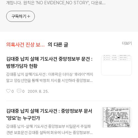
개합니다. 원칙은 'NO EVIDENCE,NO STORY', 다운로드
www.docstoc.com/profile/cyan67 , 이메일
jesim56@gmail.com, 안보일때는 구글리더나 RSS로!!
구독하기
더보기
의혹사건 진상 보고서 전문/김대중 납치사건
의 다른 글
김대중 납치 살해 기도사건 중앙정보부 문건 :
범행가담자 현황
글 내용
김대중 납치 살해기도사건 : 이후락은 더이상 '후라이"까지
말고 양심선언을 통해 박정희 지시를 시인하라 중앙정보부
의 조종을 받은 양00, 범행가담자들도 당시 역할을 털어놓
0
0
2009. 8. 25.
고 역사앞에 참회하라
김대중 납치 살해 기도사건 : 중앙정보부 문서
'양모'는 누구인가
글 내용
김대중 납치-살해 기도사건 중앙정보부 비밀문서 주일파
견관 보호문건 김대중 설득에 회유에 나서는 중앙정보부