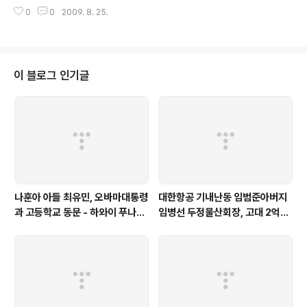
협조자 '양00'은 누구인가 우리는 양00 이 누구인지 알고
0
0
2009. 8. 25.
있다 이후락과 양 00, 가담자는 양심선언을 통해 참회하라
이 블로그 인기글
나훈아 아들 최유민, 오바마대통령
대한항공 기내난동 임범준아버지
과 고등학교 동문 - 하와이 푸나호
임병선 두정물산회장, 고대 2억기
우사립학교 동문
탁