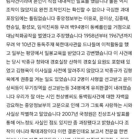
림사건이라며 본인이 직접 대대적인 발표를 했습니다 물론 억지
조작이 많았지요 완전 조작인지는 확신할 수 없으나 극심한 과대
포장임에는 틀림없습니다 중앙정보부는 이응로, 윤이상, 김중태,
현승일, 황성모, 임석진씨등 무려 백94명이 동베를린을 거점으로
대남적화공작을 벌였다고 주장했습니다 1958년부터 1967년까지
무려 약 10년간 동독주재 북한대사관을 드나들며 이적활동을 했
고 일부는 평양에서 밀봉교육을 받았다고 강변했습니다 이 사건에
는 당시 박종규 청와대 경호실장 산하의 경호실 요원도 포함돼 있
었고 김형욱이 이사실을 사전에 알려주지 않았다고 박종규가 김형
욱에게 권총을 겨눈 일도 있었습니다 2명이 사형을 선고받고 윤이
상씨등이 무기징역을 선고받는등 34명에게 유죄판결이 내려졌습
니다 우리가 잘 아는 시인 천상병씨도 동백림사건에 대한 자백을
강요하는 중앙정보부의 고문으로 인해 그가 그토록 사랑하는 시와
사실상 작별하고 말았습니다 2007년 국정원은 진상조사 발표를
통해 어느정도 사실인 점도 있지만 좀 과장됐다고 밝혔습니다 조
작이 아니라 확대과장이다 이런 결론인데요 보고서 전문을 한번