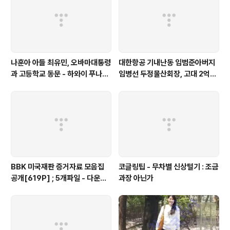
나훈아 아들 최유민, 오바마대통령
대한항공 기내난동 임범준아버지
과 고등학교 동문 - 하와이 푸나호
임병선 두정물산회장, 고대 2억기
우사립학교 동문
탁
BBK 미국재판 증거자료 모음집
코글링팁 - 무차별 신상털기 : 조금
공개[619P] ; 5개파일 - 다운로
과장 아닌가
드가능