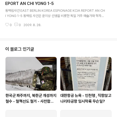
무려 백94명이 동베를린을 거점으로 대남적화공작을 벌였다고 주장했습니다 1
EPORT AN CHI YONG 1-5
글 내용
958년부터 1967년까지 무려 약 10년간 동독주재 북한대사관을 드나들며 이
동백림사건 EAST BERLIN KOREA ESPIONAGE KCIA REPORT AN CH
적활동을 했..
I YONG 1-5 동백림 사건은 윤이상 선생을 비롯한 독일 거주 예술가와 학자등
을 간첩으로 조작한 사건으로 한국과 독일간 외교분쟁을 야기하기도 했습니다
0
0
2009. 8. 28.
1967년 7월 8일 멧돼지 김형욱이 동베를린을 거점으로 한 반정부 간첩단 사
건, 이른바 동백림사건이라며 본인이 직접 대대적인 발표를 했습니다 물론 억지
조작이 많았지요 완전 조작인지는 확신할 수 없으나 극심한 과대포장임에는 틀
림없습니다 중앙정보부는 이응로, 윤이상, 김중태, 현승일, 황성모, 임석진씨등
무려 백94명이 동베를린을 거점으로 대남적화공작을 벌였다고 주장했습니다 1
이 블로그 인기글
958년부터 1967년까지 무려 약 10년간 동독주재 북한대사관을 드나들며 이
적활동을 했..
한국군 파주까지, 북한군 개성까지
대한항공 뉴욕 - 인천행 , 직항않고
철수 - 철책선도 철거 - 사전합의
나리타공항 임시착륙 무슨일?
설 주요내용