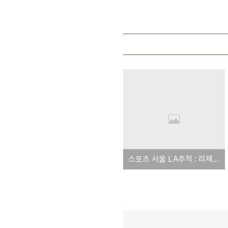
스포츠 서울 LA추적 : 리제트리 양부모 지난 7월 이미 주거지 옮겨