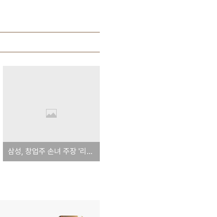
삼성, 창업주 손녀 주장 '리제트 리' 사실무근 재확인