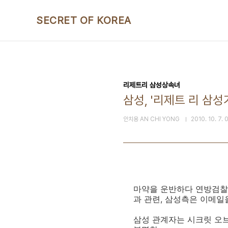
본문 바로가기
SECRET OF KOREA
리제트리 삼성상속녀
삼성, '리제트 리 삼
안치용 AN CHI YONG
2010. 10. 7. 
마약을 운반하다 연방검찰에
과 관련, 삼성측은 이메
삼성 관계자는 시크릿 오브