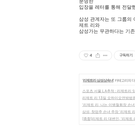
분명한
입장을 레터를 통해 전달
삼성 관계자는 또 그룹의 
제트 리와
삼성가는 무관하다는 기존
4
구독하기
'
리제트리 삼성상속녀
' 카테고리의 다
스포츠 서울 LA추적 : 리제트리 
리제트 리 13일 오하이오연방법원
'리제트 리, 나는 이병철회장 손녀
삼성, 창업주 손녀 주장 '리제트 
[종합]리제트 리 대변인, '리제트