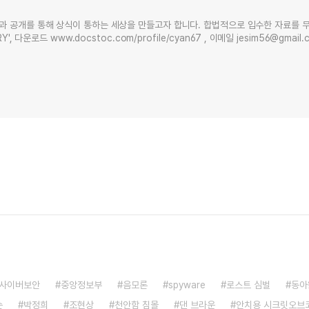
과 공개를 통해 상식이 통하는 세상을 만들고자 합니다. 합법적으로 입수한 자료를 
Y', 다운로드 www.docstoc.com/profile/cyan67 , 이메일 jesim56@gmai
사이버보안
중앙정보부
음모론
spyware
로스트 심벌
동아
슨
박정희
조현상
천안함 침몰
댄 브라운
안치용 시크릿오브