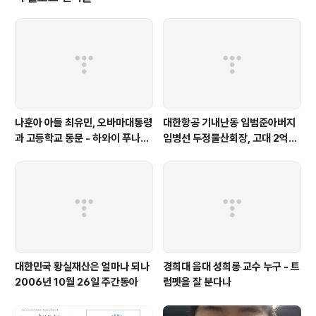
의 예비군 교육장은 백령도 현장에서 걸려 온 이 전화 한 통화에..
나훈아 아들 최유민, 오바마대통령
대한항공 기내난동 임범준아버지
과 고등학교 동문 - 하와이 푸나호
임병선 두정물산회장, 고대 2억기
우사립학교 동문
탁
대한민국 황실재산은 얼마나 되나
경희대 음대 성희롱 교수 누구 - 트
2006년 10월 26일 주간동아
럼펫을 잘 분다나