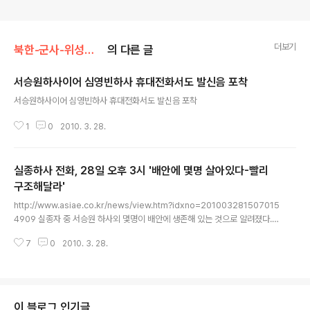
더보기
북한-군사-위성사진/군사
의 다른 글
서승원하사이어 심영빈하사 휴대전화서도 발신음 포착
글 내용
서승원하사이어 심영빈하사 휴대전화서도 발신음 포착
1
0
2010. 3. 28.
실종하사 전화, 28일 오후 3시 '배안에 몇명 살아있다-빨리
구조해달라'
글 내용
http://www.asiae.co.kr/news/view.htm?idxno=201003281507015
4909 실종자 중 서승원 하사외 몇명이 배안에 생존해 있는 것으로 알려졌다.
이날 서승원 하사의 어머니는 28일 오후 3시 3분께 “서 하사와 휴대폰으로 통
7
0
2010. 3. 28.
화했다”고 밝혔다. 서 하사의 어머니는 “서 하사가 '배안에 몇 명이 생존해 있
다'고 말했다”면서 “구조작업을 빨리 해달라”고 오열했다. 전화를 받은 서 하사
의 이모는 사고자 가족들은 "배 안에 아직 생존해 있다는 증거라며 신속한 생존
자 구조를 요청했다. 이후 119안전신고센터는 위치추적을 통해 확인 작업을 벌
이고 있다. 한편 천안호 침몰 사고자 가족들로 가득한 해군 제2함대 사령부 내
이 블로그 인기글