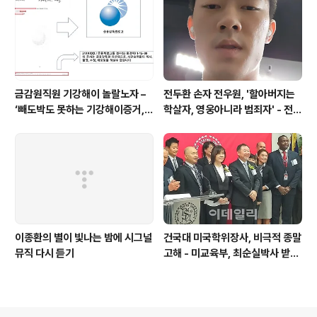
금감원직원 기강해이 놀랄노자 –
전두환 손자 전우원, '할아버지는
‘빼도박도 못하는 기강해이증거,
학살자, 영웅아니라 범죄자' - 전재
엉뚱하게도 미 연방법원서 들통 –
용박상아아들 전우원
가상화폐사기 연방 법원 소송장 보
니 금감원 컴퓨터서 출력 – 개인 소
송장에 ‘금감..
이종환의 별이 빛나는 밤에 시그널
건국대 미국학위장사, 비극적 종말
뮤직 다시 듣기
고해 - 미교육부, 최순실박사 받은
PSU 인증취소