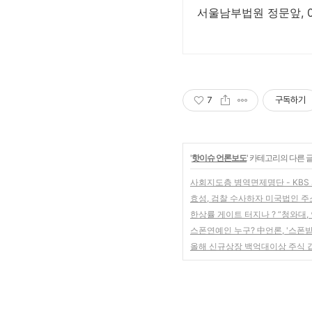
서울남부법원 정문앞, 02
7
구독하기
'
핫이슈 언론보도
' 카테고리의 다른 
사회지도층 병역면제명단 - KBS 시
효성, 검찰 수사하자 미국법인 
한상률 게이트 터지나 ? “청와대,
스폰연예인 누구? 中언론, '스폰받
올해 신규상장 백억대이상 주식 갑