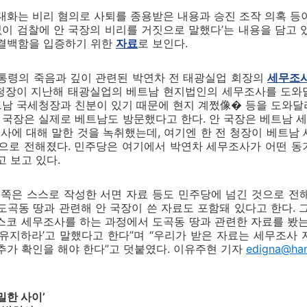
대화는 비리 혐의로 사퇴를 종용받은 내용과 승진 조작 의혹 등
 없이 검찰에 안 국장의 비리를 거짓으로 말했다’는 내용을 담고 
 결백함을 입증하기 위한
자료
로 보인다.
대통령의 죽음과 깊이 관련된 박연차 전 태광실업 회장의
세무조
전 청장이 지난해 태광실업의 베트남 현지법인의 세무조사를 도와
베트남 국세청장과 친분이 있기 때문에 현지 계쩠像� 등을 도와
안 국장은 실제로 베트남도 방문했다고 한다. 안 국장은 베트남
에 대해 말한 것을 녹취했는데, 여기엔 한 전 청장이 베트남
것으로 전해졌다. 민주당은 여기에서 박연차 세무조사가 어떤 동
고 보고 있다.
 쪽은 스스로 작성한 서면 자료 등도 민주당에 넘긴 것으로 전
도곡동 땅과 관련해 안 국장이 쓴 자료도 포함돼 있다고 한다. 
 포스코 세무조사를 하는 과정에서 도곡동 땅과 관련한 자료를 봤는
 유지하라’고 말했다고 한다”며 “우리가 받은 자료는 세무조사
추가 확인을 해야 한다”고 덧붙였다. 이유주현 기자
edigna@han
밀한 사이’