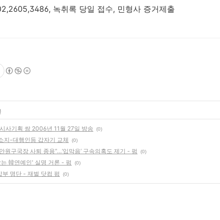
,2605,3486, 녹취록 당일 접수, 민형사 증거제출
글
사기획 쌈 2006년 11월 27일 방송
(0)
주소지-대행인등 갑자기 교체
(0)
 안원구국장 사퇴 종용”…‘입막음’ 구속의혹도 제기 - 펌
(0)
는 韓연예인' 실명 거론 - 펌
(0)
부 명단 - 재벌 닷컴 펌
(0)