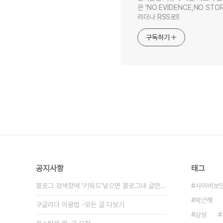
은 'NO EVIDENCE,NO STOR
리더나 RSS로!!
구독하기
공지사항
태그
블로그 검색창에 '키워드'넣으면 블로그내 글만 검색
사이버보
박근혜
구글리더 이용법 -모든 글 다보기
삼성