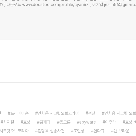
Y', 다운로드 www.docstoc.com/profile/cyan67 , 이메일 jesim56@gmai
안
프리메이슨
안치용 시크릿오브코리아
검찰
안치용 시크릿 오브
차지철
효성
김재규
음모론
spyware
이후락
효성 
시크릿오브코리아
김형욱 실종사건
조현상
안다큐
댄 브라운