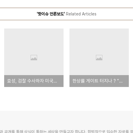
'핫이슈 언론보도'
Related Articles
효성, 검찰 수사하자 미국법인 주소지-대행인등 갑자기 교체
한상률 게이트 터지나 ? “청와대, 안원구국장 사퇴 종용”…‘입막음’ 구속의혹도 제기 - 펌
과 공개를 통해 상식이 통하는 세상을 만들고자 합니다. 합법적으로 입수한 자료를 