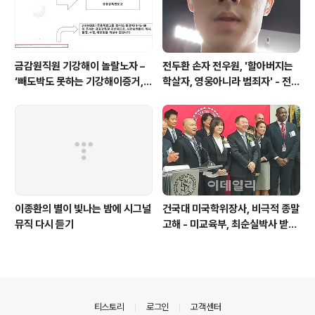
금감원직원 기강해이 놀랄노자 –
전두환 손자 전우원, '할아버지는
‘빼도박도 못하는 기강해이증거,
학살자, 영웅아니라 범죄자' - 전재
엉뚱하게도 미 연방법원서 들통 –
용박상아아들 전우원
가상화폐사기 연방 법원 소송장 보
니 금감원 컴퓨터서 출력 – 개인 소
송장에 ‘금감..
이종환의 별이 빛나는 밤에 시그널
건국대 미국학위장사, 비극적 종말
뮤직 다시 듣기
고해 - 미교육부, 최순실박사 받은
PSU 인증취소
의안내
티스토리
로그인
고객센터