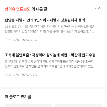
더보기
핫이슈 언론보도
의 다른 글
한남동 재벌가 연쇄 1인시위 - 재벌가 경호원저지 물의
글 내용
28일 오전 7시 서울 용산구 한남동 유엔 빌리지 입구에서는 흰 티셔츠를 입은
건장한 체격의 남성 10여명이 차 한 대를 막아서면서 승강이가 벌어졌다. 이들
이 도로를 막자 노동조합 조끼를 입은 조합원 4명이 차에서 내려 길을 비켜 달
4
0
2010. 7. 29.
라고 요구하면서 옥신각신했던 것이다. 원본출처 http://news.chosun.com/
site/data/html_dir/2010/07/29/2010072900248.html?Dep1=new
s&Dep2=headline2&Dep3=h2_03 이들이 다투는 사이에 급기야 도로정
조석래 불만표출 : 국정리더 강도높게 비판 - 막판에 원고수정
체가 빚어지자 티셔츠 차림의 남성들이 길을 풀어줬다. 그러나 노조원 4명은 얼
글 내용
마 못 가 골목길 입구에서 다시 걸음을 멈춰야만 했다. 10여명의 청년들이 다시
조석래 전경련 회장은 왜 급하게 ‘전경련 제주하계포럼’ 개회사를 수정했을까.
길을 막아서면서 몸싸움이 벌어졌기 때문이다. 길을..
정부가 연일 ‘대기업 책임론’을 제기하며 재벌그룹과 대기업을 압박하고 있는
가운데, 28일 개막한 ‘전경련 제주하계포럼’ 개막식에서 조석래 전경련 회장이
3
0
2010. 7. 29.
개막식 직전에 개회사 내용 일부를 수정해 발표했다. 원본출처 조선일보 http://
biz.chosun.com/site/data/html_dir/2010/07/28/2010072801742.
html?Dep1=news&Dep2=headline3&Dep3=h3_08 건강상 이유로 개
막식에 참석하지 못한 조석래 회장은 행사를 시작하기 전 사전 배포한 개회사에
서 전경련 회장으로서는 이례적으로 정부뿐 아니라 ‘국정의 리더’에 대해서도
이 블로그 인기글
강도높게 비판했다. 조 회장은 개회사 원문에서 ‘국정을..