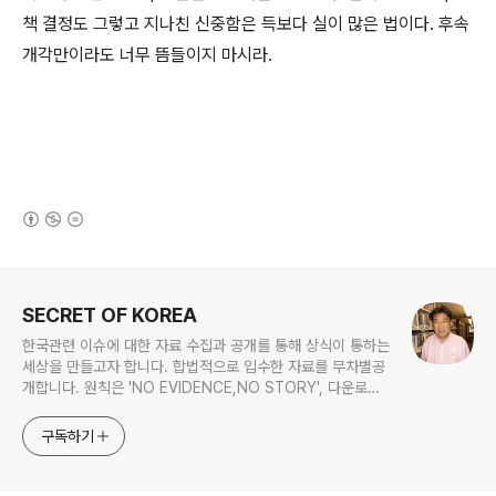
책 결정도 그렇고 지나친 신중함은 득보다 실이 많은 법이다. 후속
개각만이라도 너무 뜸들이지 마시라.
(새창열림)
로그 정보
SECRET OF KOREA
한국관련 이슈에 대한 자료 수집과 공개를 통해 상식이 통하는
세상을 만들고자 합니다. 합법적으로 입수한 자료를 무차별공
개합니다. 원칙은 'NO EVIDENCE,NO STORY', 다운로드
www.docstoc.com/profile/cyan67 , 이메일
jesim56@gmail.com, 안보일때는 구글리더나 RSS로!!
구독하기