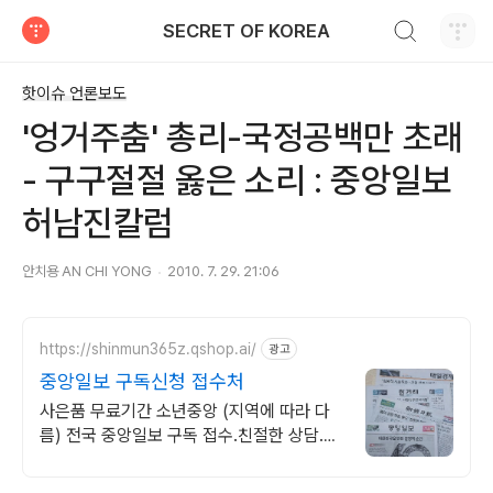
검색하기
SECRET OF KOREA
티스토리
핫이슈 언론보도
'엉거주춤' 총리-국정공백만 초래
- 구구절절 옳은 소리 : 중앙일보
허남진칼럼
안치용 AN CHI YONG
2010. 7. 29. 21:06
https://shinmun365z.qshop.ai/
광고
중앙일보 구독신청 접수처
사은품 무료기간 소년중앙 (지역에 따라 다
름) 전국 중앙일보 구독 접수.친절한 상담.경
제신문세트문의