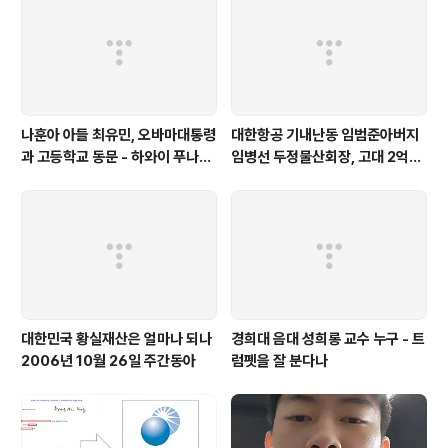
나훈아 아들 최유민, 오바마대통령
대한항공 기내난동 임범준아버지
과 고등학교 동문 - 하와이 푸나호
임병선 두정물산회장, 고대 2억기
우사립학교 동문
탁
대한민국 황실재산은 얼마나 되나
경희대 음대 성희롱 교수 누구 - 트
2006년 10월 26일 주간동아
럼펫을 잘 분다나