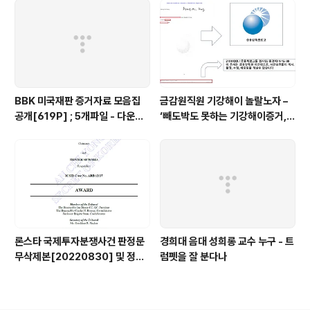
BBK 미국재판 증거자료 모음집
금감원직원 기강해이 놀랄노자 –
공개[619P] ; 5개파일 - 다운로
‘빼도박도 못하는 기강해이증거,
드가능
엉뚱하게도 미 연방법원서 들통 –
가상화폐사기 연방 법원 소송장 보
니 금감원 컴퓨터서 출력 – 개인 소
송장에 ‘금감..
론스타 국제투자분쟁사건 판정문
경희대 음대 성희롱 교수 누구 - 트
무삭제본[20220830] 및 정정
럼펫을 잘 분다나
결정문 무삭제본[20230508]
공개