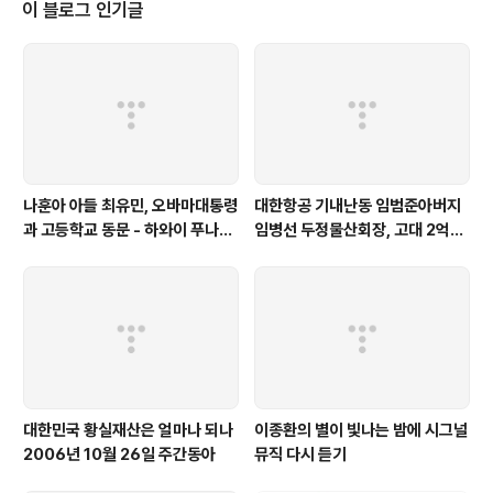
이 블로그 인기글
나훈아 아들 최유민, 오바마대통령
대한항공 기내난동 임범준아버지
과 고등학교 동문 - 하와이 푸나호
임병선 두정물산회장, 고대 2억기
우사립학교 동문
탁
대한민국 황실재산은 얼마나 되나
이종환의 별이 빛나는 밤에 시그널
2006년 10월 26일 주간동아
뮤직 다시 듣기