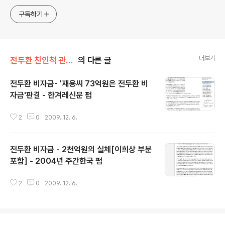
www.docstoc.com/profile/cyan67 , 이메일
jesim56@gmail.com, 안보일때는 구글리더나 RSS로!!
구독하기
더보기
전두환 친인척 관련서류
의 다른 글
전두환 비자금- '재용씨 73억원은 전두환 비
자금'판결 - 한겨레신문 펌
글 내용
2
0
2009. 12. 6.
전두환 비자금 - 2천억원의 실체[이희상 부분
포함] - 2004년 주간한국 펌
글 내용
2
0
2009. 12. 6.