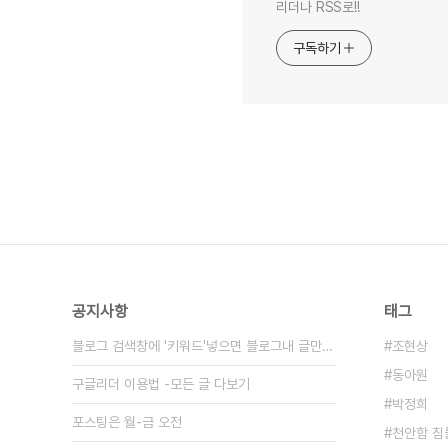
리더나 RSS로!!
구독하기
공지사항
태그
블로그 검색창에 '키워드'넣으면 블로그내 글만 검색
조현상
동아원
구글리더 이용법 -모든 글 다보기
박정희
포스팅은 월-금 오전
천안함 침