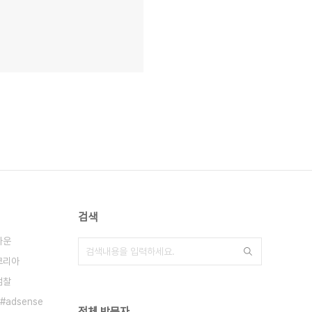
검색
라운
코리아
검찰
adsense
전체 방문자