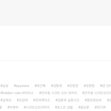
삼성
spyware
박근혜
김형욱
조현준
조현범
댄 브
hidden cam.바이러스
안치용 시크릿 오브 코리아
안치용 시크릿오브
김재규
조양래
프리메이슨
김형욱 실종사건
중앙정보부
몰
이후락
시크릿오브코리아
로스트 심벌
음모론
안다큐