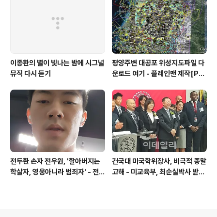
니 금감원 컴퓨터서 출력 – 개인 소
송장에 ‘금감..
이종환의 별이 빛나는 밤에 시그널
평양주변 대공포 위성지도파일 다
뮤직 다시 듣기
운로드 여기 - 플레인맨 제작[PL
ANEMAN]
전두환 손자 전우원, '할아버지는
건국대 미국학위장사, 비극적 종말
학살자, 영웅아니라 범죄자' - 전재
고해 - 미교육부, 최순실박사 받은
용박상아아들 전우원
PSU 인증취소