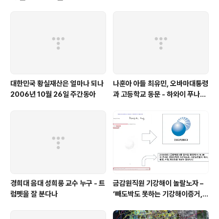
대한민국 황실재산은 얼마나 되나
나훈아 아들 최유민, 오바마대통령
2006년 10월 26일 주간동아
과 고등학교 동문 - 하와이 푸나호
우사립학교 동문
경희대 음대 성희롱 교수 누구 - 트
금감원직원 기강해이 놀랄노자 –
럼펫을 잘 분다나
‘빼도박도 못하는 기강해이증거,
엉뚱하게도 미 연방법원서 들통 –
가상화폐사기 연방 법원 소송장 보