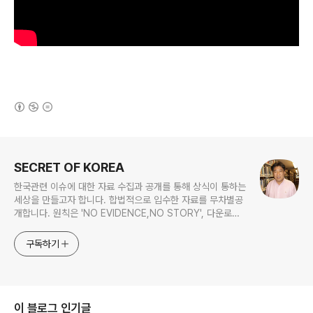
(새창열림)
로그 정보
SECRET OF KOREA
한국관련 이슈에 대한 자료 수집과 공개를 통해 상식이 통하는
세상을 만들고자 합니다. 합법적으로 입수한 자료를 무차별공
개합니다. 원칙은 'NO EVIDENCE,NO STORY', 다운로드
www.docstoc.com/profile/cyan67 , 이메일
jesim56@gmail.com, 안보일때는 구글리더나 RSS로!!
구독하기
이 블로그 인기글