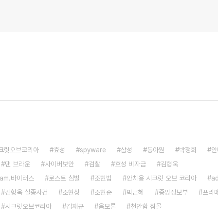
시크릿오브코리아
효성
spyware
삼성
동아원
박정희
안
댄 브라운
사이버보안
검찰
효성 비자금
김형욱
 cam.바이러스
로스트 심벌
조현범
안치용 시크릿 오브 코리아
a
김형욱 실종사건
조현상
조현준
박근혜
중앙정보부
프리
시크릿오브코리아
김재규
음모론
천안함 침몰