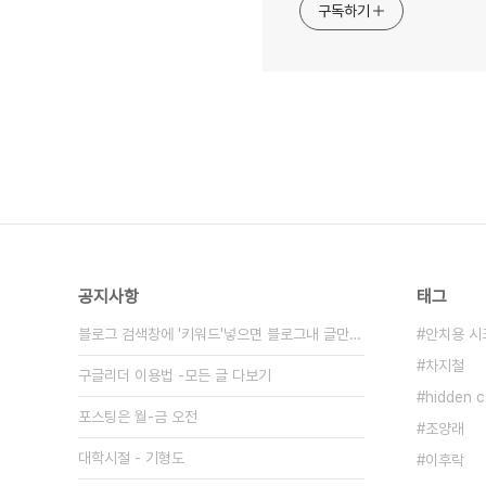
구독하기
공지사항
태그
블로그 검색창에 '키워드'넣으면 블로그내 글만 검색
안치용 
차지철
구글리더 이용법 -모든 글 다보기
hidden
포스팅은 월-금 오전
조양래
대학시절 - 기형도
이후락