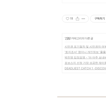
11
구독하기
'
기타
' 카테고리의 다른 글
시민권 포기절차 및 시민권자 여
'토지조서' 쳤더니 개인정보 '줄줄
박진영 입장표명 - '아 아주 보내
포브스지 선정 가장 성공한 재미동
DEADLIEST CATCH 1 -DISCO