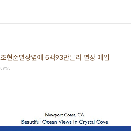
 조현준별장옆에 5백93만달러 별장 매입
. 09:55