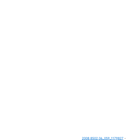
2008 8502 06_059_1179827
-