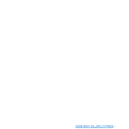
2008 8501 06_059_1179825
-