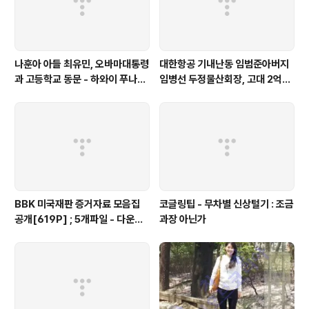
나훈아 아들 최유민, 오바마대통령
대한항공 기내난동 임범준아버지
과 고등학교 동문 - 하와이 푸나호
임병선 두정물산회장, 고대 2억기
우사립학교 동문
탁
BBK 미국재판 증거자료 모음집
코글링팁 - 무차별 신상털기 : 조금
공개[619P] ; 5개파일 - 다운로
과장 아닌가
드가능