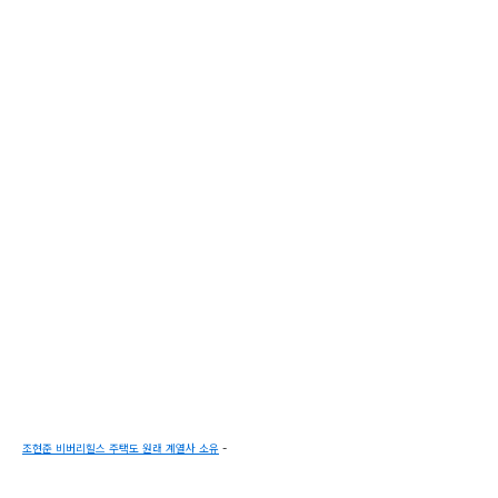
조현준 비버리힐스 주택도 원래 계열사 소유
-