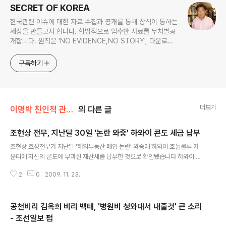
SECRET OF KOREA
한국관련 이슈에 대한 자료 수집과 공개를 통해 상식이 통하는
세상을 만들고자 합니다. 합법적으로 입수한 자료를 무차별공
개합니다. 원칙은 'NO EVIDENCE,NO STORY', 다운로드
www.docstoc.com/profile/cyan67 , 이메일
jesim56@gmail.com, 안보일때는 구글리더나 RSS로!!
구독하기
더보기
이명박 친인척 관련서류
의 다른 글
조현상 전무, 지난달 30일 '논란 와중' 하와이 콘도 세금 납부
글 내용
조현상 효성전무가 지난달 '해외부동산 매입 논란' 와중에 하와이 호눌룰루 카
운티에 자신의 콘도에 부과된 재산세를 납부한 것으로 확인됐습니다 하와이 호
놀룰루 카운티에 따르면 조현상 전무는 지난달 30일 호눌룰루 카운티에 자신의
2
0
2009. 11. 23.
콘도에 부과된 2기분 재산세 3,314달러 15센트 그리고 페널티 2달러 60센트,
이자 1달러 35센트등을 납부했습니다 납부번호는 4657215 입니다 조현상
상무는 이에 앞서 지난 8월 26일 3천2백여달러의 재산세를 납부했었습니다
공천비리 김옥희 비리 백태, '병원비 청와대서 내줄것' 큰 소리
조현상 상무가 지난해 7월 24일 하와이 호놀룰루에 2백62만달러 상당의 콘도
를 매입했다는 사실이 공개된 것은 지난달 20일이었습니다 그뒤 조현상 상무의
- 조선일보 펌
글 내용