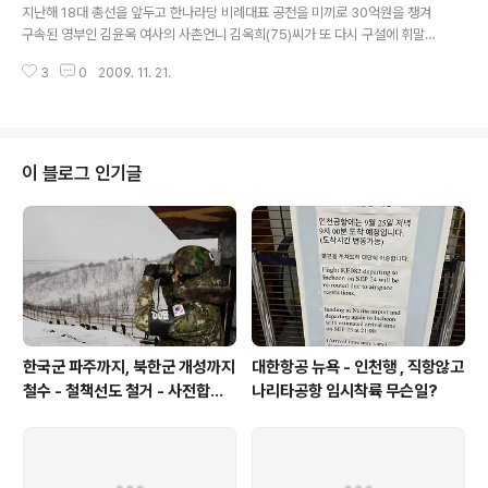
하와이 콘도 매입 자금출처등에 대한 논란이 있었고 조현상 전무의 소재와 관련
지난해 18대 총선을 앞두고 한나라당 비례대표 공천을 미끼로 30억원을 챙겨
해 '신혼여행에서 돌아..
구속된 영부인 김윤옥 여사의 사촌언니 김옥희(75)씨가 또 다시 구설에 휘말렸
다. 지난 4월 대법원에서 징역 3년, 추징금 31억8000만원의 형이 확정된 김씨
3
0
2009. 11. 21.
는 작년 8월 구속 이후 한 차례의 구속집행정지와 세 차례의 형집행정지 요청이
법무부에서 받아들여져 수형생활의 절반 이상을 병원에서 보내왔다. 특히 10개
월째 입원해 있는 김씨가 수천만원대에 이르는 병원비 납부를 거부, 최근 병원
측이 김씨 자택의 임차보증금을 가압류하는 사태도 벌어졌다. 우울증 등 이유
형집행정지 연장 지난 2월부터 김씨가 머물고 있는 중앙대병원에 따르면, 김씨
이 블로그 인기글
가 두 차례의 수술비와 입원비 등으로 병원에 물어야 할 돈은 8000여만원에 이
른다. 병원 측은..
한국군 파주까지, 북한군 개성까지
대한항공 뉴욕 - 인천행 , 직항않고
철수 - 철책선도 철거 - 사전합의
나리타공항 임시착륙 무슨일?
설 주요내용