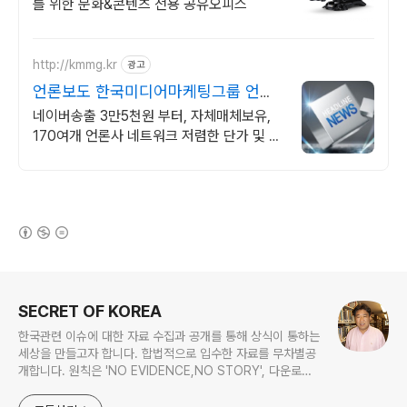
를 위한 문화&콘텐츠 전용 공유오피스
http://kmmg.kr
광고
언론보도 한국미디어마케팅그룹 언론
사 직접운영
네이버송출 3만5천원 부터, 자체매체보유,
170여개 언론사 네트워크 저렴한 단가 및 충
전 패키지 혜택
(새창열림)
로그 정보
SECRET OF KOREA
한국관련 이슈에 대한 자료 수집과 공개를 통해 상식이 통하는
세상을 만들고자 합니다. 합법적으로 입수한 자료를 무차별공
개합니다. 원칙은 'NO EVIDENCE,NO STORY', 다운로드
www.docstoc.com/profile/cyan67 , 이메일
jesim56@gmail.com, 안보일때는 구글리더나 RSS로!!