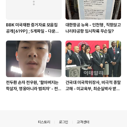
BBK 미국재판 증거자료 모음집
대한항공 뉴욕 - 인천행 , 직항않고
공개[619P] ; 5개파일 - 다운로
나리타공항 임시착륙 무슨일?
드가능
전두환 손자 전우원, '할아버지는
건국대 미국학위장사, 비극적 종말
학살자, 영웅아니라 범죄자' - 전재
고해 - 미교육부, 최순실박사 받은
용박상아아들 전우원
PSU 인증취소
의안내
티스토리
로그인
고객센터