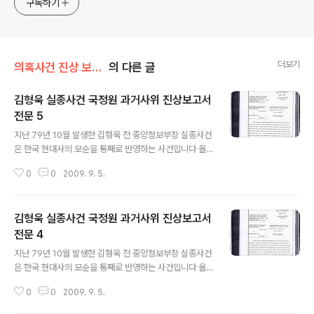
구독하기
더보기
의혹사건 진상 보고서 전문
의 다른 글
김형욱 실종사건 국정원 과거사위 진상보고서
전문 5
글 내용
지난 79년 10월 발생한 김형욱 전 중앙정보부장 실종사건
은 한국 현대사의 모순을 통째로 반영하는 사건입니다 올
해로 김형욱이 실종된지 30년이 됩니다 하나씩 그동안 제
0
0
2009. 9. 5.
가 조사한 자료를 밝혀나갈까 합니다 우선 김형욱 실종사
건과 관련한 국정원 과거사위 진상보고서 전문을 보기쉽게
10부분으로 나눠서 올려봅니다 생각보다는 자료가 상세해
김형욱 실종사건 국정원 과거사위 진상보고서
실종사건 전후 사정을 파악하는데는 나름대로 도움이 되는
자료입니다 저도 자료스캔이 끝나는 데로 하나 하나 공개
전문 4
글 내용
하겠습니다 안치용 백 큰 화면이나 자료 다운로드는 화면
지난 79년 10월 발생한 김형욱 전 중앙정보부장 실종사건
창 아래 파일명을 클릭하시면 됩니다 여러분의 제보도 환
은 한국 현대사의 모순을 통째로 반영하는 사건입니다 올
영합니다 김형욱실종사건 국정원 과거사위 진상조사보고
해로 김형욱이 실종된지 30년이 됩니다 하나씩 그동안 제
서 전문 5-10 captured by 안치용 -
0
0
2009. 9. 5.
가 조사한 자료를 밝혀나갈까 합니다 우선 김형욱 실종사
건과 관련한 국정원 과거사위 진상보고서 전문을 보기쉽게