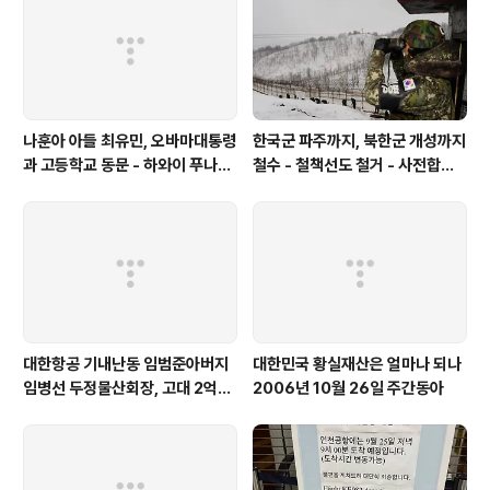
영합니다 김형욱실종사건 국정원 과거사위 진상조사보고
서 전문 2-10 captured by 안치용 -
나훈아 아들 최유민, 오바마대통령
한국군 파주까지, 북한군 개성까지
과 고등학교 동문 - 하와이 푸나호
철수 - 철책선도 철거 - 사전합의
우사립학교 동문
설 주요내용
대한항공 기내난동 임범준아버지
대한민국 황실재산은 얼마나 되나
임병선 두정물산회장, 고대 2억기
2006년 10월 26일 주간동아
탁