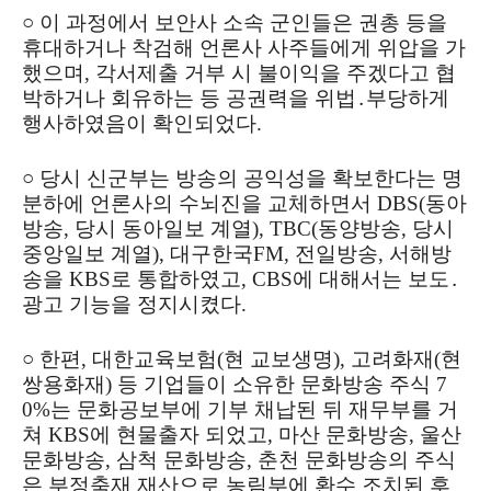
○
이 과정에서 보안사 소속 군인들은 권총 등을
휴대하거나 착검해 언론사 사주들에게 위압을 가
했으며, 각서제출 거부 시 불이익을 주겠다고 협
박하거나 회유하는 등 공권력을 위법․부당하게
행사하였음이 확인되었다.
○ 당시 신군부는 방송의 공익성을 확보한다는 명
분하에 언론사의 수뇌진을 교체하면서 DBS(동아
방송, 당시 동아일보 계열), TBC(동양방송, 당시
중앙일보 계열), 대구한국FM, 전일방송, 서해방
송을 KBS로 통합하였고, CBS에 대해서는 보도․
광고 기능을 정지시켰다.
○ 한편, 대한교육보험(현 교보생명), 고려화재(현
쌍용화재) 등 기업들이 소유한 문화방송 주식 7
0%는 문화공보부에 기부 채납된 뒤 재무부를 거
쳐 KBS에 현물출자 되었고, 마산 문화방송, 울산
문화방송, 삼척 문화방송, 춘천 문화방송의 주식
은 부정축재 재산으로 농림부에 환수 조치된 후