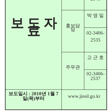
박 영 일
보 도 자
홍보담
료
당
02-3406-
2535
고 근 호
주무관
02-3406-
2537
보도일시 : 2010년 1월 7
www.jinsil.go.kr
일(목)부터