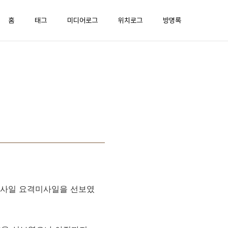
홈
태그
미디어로그
위치로그
방명록
 미사일 요격미사일을 선보였