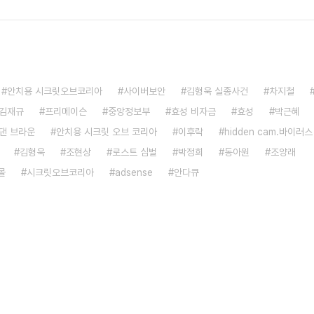
안치용 시크릿오브코리아
사이버보안
김형욱 실종사건
차지철
김재규
프리메이슨
중앙정보부
효성 비자금
효성
박근혜
댄 브라운
안치용 시크릿 오브 코리아
이후락
hidden cam.바이러스
김형욱
조현상
로스트 심벌
박정희
동아원
조양래
몰
시크릿오브코리아
adsense
안다큐