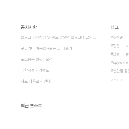
공지사항
태그
블로그 검색창에 '키워드'넣으면 블로그내 글만 검색
조현준
검찰
구글리더 이용법 -모든 글 다보기
삼성
포스팅은 월-금 오전
spyware
대학시절 - 기형도
천안함 침
더보기
자료 다운로드 안내
최근 포스트