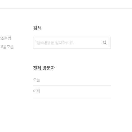
검색
조현범
음모론
전체 방문자
오늘
어제