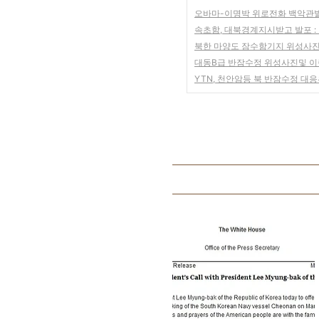
오바마-이명박 위로전화 백악관발
속초함, 대북경계지시받고 발포 :
북한 마양도 잠수함기지 위성사진
대동B급 반잠수정 위성사진및 
YTN, 천안암등 북 반잠수정 대