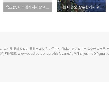
속초함, 대북경계지시받고 발포 : 반잠수정 판단
북한 마양도 잠수함기지 위성사진 [동해안:함경남도 신포시 마양도]
과 공개를 통해 상식이 통하는 세상을 만들고자 합니다. 합법적으로 입수한 자료를 
Y', 다운로드 www.docstoc.com/profile/cyan67 , 이메일 jesim56@gmai