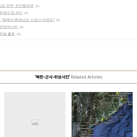
표 전문: 천안함관련
(0)
 반잠수정 판단
(0)
 [동해안:함경남도 신포시 마양도]
(0)
이란정박사진
(0)
응위해 출동
(0)
'북한-군사-위성사진'
Related Articles