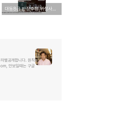
대동B급 반잠수정 위성사진및 이란정박사진
무차별공개합니다. 원칙
l.com, 안보일때는 구글