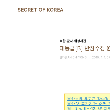
본문 바로가기
SECRET OF KOREA
북한-군사-위성사진
대동급[B] 반잠수정 
안치용 AN CHI YONG
2010. 4. 1. 0
북한보유 유고급 잠수정
북한 '사곶기지'는 어떤
첩보위성 KH-12, 6인