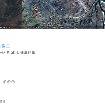
인필드
 공시청설비, 헤드엔드
른 글