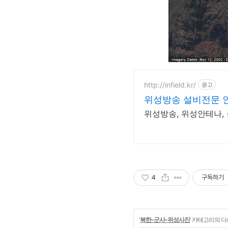
http://infield.kr/
광고
위성방송 설비전문 
위성방송, 위성안테나,
4
구독하기
'
북한-군사-위성사진
' 카테고리의 다