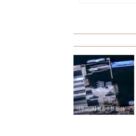
대동급[B] 반잠수정 원산항 정박 위성사진