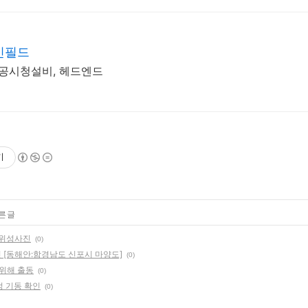
인필드
 공시청설비, 헤드엔드
기
른 글
 위성사진
(0)
 [동해안:함경남도 신포시 마양도]
(0)
응위해 출동
(0)
정 기동 확인
(0)