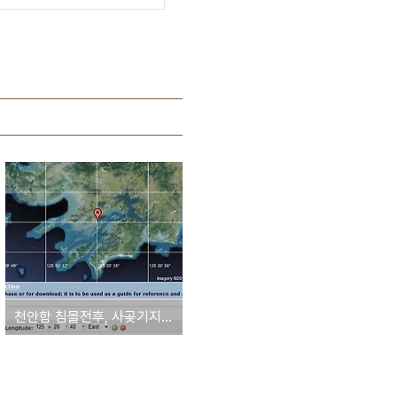
천안함 침몰전후, 사곶기지 잠수정 기동 확인