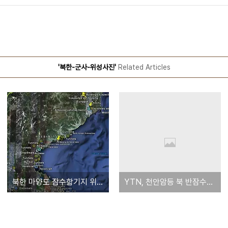
'북한-군사-위성사진'
Related Articles
북한 마양도 잠수함기지 위성사진 [동해안:함경남도 신포시 마양도]
YTN, 천안암등 북 반잠수정 대응위해 출동