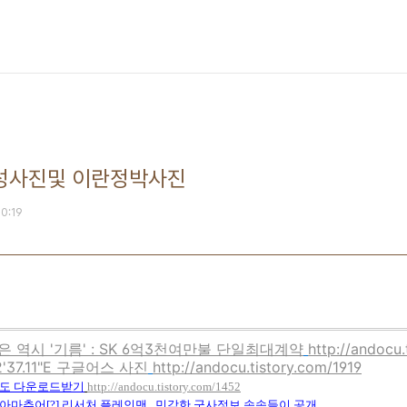
성사진및 이란정박사진
20:19
 역시 '기름' : SK 6억3천여만불 단일최대계약
http://andocu.
42'37.11"E 구글어스 사진
http://andocu.tistory.com/1919
도
다운로드받기
http://andocu.tistory.com/1452
아마추어[?]
리서처
플레인맨 ,
민감한
군사정보
속속들이
공개