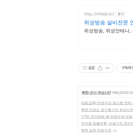
http://infield.kr/
광고
위성방송 설비전문 
위성방송, 위성안테나,
공감
구독하
'
북한-군사-위성사진
' 카테고리의 다
대동급[B] 반잠수정 원산항 정박
북한 마양도 잠수함기지 위성사진
YTN, 천안암등 북 반잠수정 대
천안함 침몰전후, 사곶기지 잠수
북한 보유 반잠수정
(1)