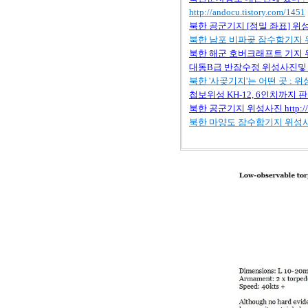
http://andocu.tistory.com/1451
북한
공군기지 [
정밀
좌표]
위
북한
남포
비파곶
잠수함기지
북한
해군
호버크래프트
기지
대동B
급
반잠수정
위성사진및
북한 '
사곶기지'
는
어떤
곳 :
위
첩보위성 KH-12, 6
인치까지
판
북한
공군기지
위성사진
http:/
북한
마양도
잠수함기지
위성사