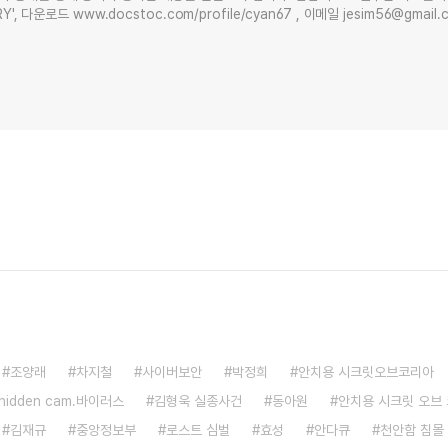
Y', 다운로드 www.docstoc.com/profile/cyan67 , 이메일 jesim56@gmai
조양래
차지철
사이버보안
박정희
안치용 시크릿오브코리아
hidden cam.바이러스
김형욱 실종사건
동아원
안치용 시크릿 오브
김재규
중앙정보부
로스트 심벌
효성
안다큐
천안함 침몰