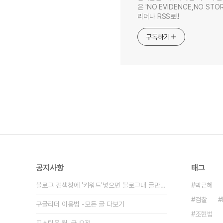
은 'NO EVIDENCE,NO STOR
리더나 RSS로!!
구독하기
공지사항
태그
블로그 검색창에 '키워드'넣으면 블로그내 글만 검색
박근혜
검찰
구글리더 이용법 -모든 글 다보기
조현범
포스팅은 월-금 오전