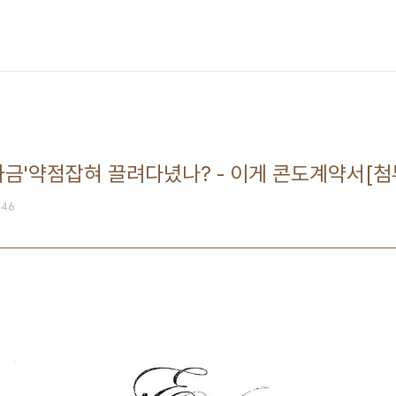
자금'약점잡혀 끌려다녔나? - 이게 콘도계약서[첨
2:46