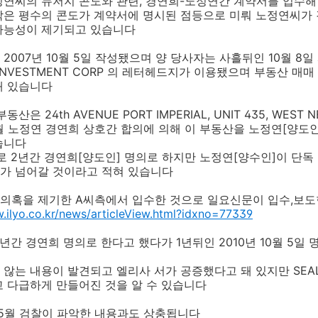
정연씨의 뉴저지 콘도와 관련, 경연희-노정연간 계약서를 입수해
작은 평수의 콘도가 계약서에 명시된 점등으로 미뤄 노정연씨가
 가능성이 제기되고 있습니다
007년 10월 5일 작성됐으며 양 당사자는 사흘뒤인 10월 8일
 INVESTMENT CORP 의 레터헤드지가 이용됐으며 부동산 
돼 있습니다
 24th AVENUE PORT IMPERIAL, UNIT 435, WEST N
5월 노정연 경연희 상호간 합의에 의해 이 부동산을 노정연[양도
습니다
로 2년간 경연희[양도인] 명의로 하지만 노정연[양수인]이 단독 
의가 넘어갈 것이라고 적혀 있습니다
의혹을 제기한 A씨측에서 입수한 것으로 일요신문이 입수,보도
.ilyo.co.kr/news/articleView.html?idxno=77339
년간 경연희 명의로 한다고 했다가 1년뒤인 2010년 10월 5일
않는 내용이 발견되고 엘리사 서가 공증했다고 돼 있지만 SEA
 다급하게 만들어진 것을 알 수 있습니다
 5월 검찰이 파악한 내용과도 상충됩니다