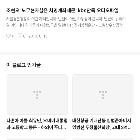
죽음으로 수사는 중단됐으며 수사기록은 아무도 볼 수 없게 봉인됐다. 수사의
조현오,'노무현자살은 차명계좌때문' kbs단독 오디오파일
비밀은 이 변호사가 쥐고 있다. 이를테면 그는 판도라의 상자다. 이 변호사가 다
글 내용
시 세간의 관심을 끈 건 김태호 총리 후보자와 조현오 경찰청장의 국회 인사청
서울경찰청장이 어떤 자리입니까. 빈밀이 아닐 가능성이 큽니다. 낱낱이 밝혀야
문회 때문이다. 원본출처 중앙일보 http://news.joins.com/..
할 것입니다 김대중과 대한민국을 말한다 1 ; 김기삼책출판 - 노벨상수상공작부
터 현직정치인까지 총망라 http://andocu.tistory.com/2596 김대중과 대
11
0
2010. 8. 13.
한민국을 말한다 2 ; 김기삼책출판 ; DJ 노벨상 공작일지 http://andocu.tisto
ry.com/2597 김대중과 대한민국을 말한다 3 ;김기삼 육성증언 - DJ 노벨상
공작 전말 http://andocu.tistory.com/2598 김대중과 대한민국을 말한다
4 ; 김기삼 책 일부 원문 http://andocu.tistory.com/2602 김대중과 대한민
국을 말한다 5-박지원, '국정원내에 빨갱이 두놈있다'격분 http://andocu.tist
이 블로그 인기글
ory..
나훈아 아들 최유민, 오바마대통령
대한항공 기내난동 임범준아버지
과 고등학교 동문 - 하와이 푸나호
임병선 두정물산회장, 고대 2억기
우사립학교 동문
탁