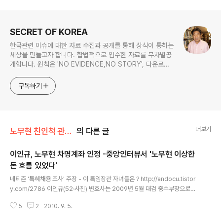
로그 정보
SECRET OF KOREA
한국관련 이슈에 대한 자료 수집과 공개를 통해 상식이 통하는
세상을 만들고자 합니다. 합법적으로 입수한 자료를 무차별공
개합니다. 원칙은 'NO EVIDENCE,NO STORY', 다운로드
www.docstoc.com/profile/cyan67 , 이메일
jesim56@gmail.com, 안보일때는 구글리더나 RSS로!!
구독하기
더보기
노무현 친인척 관련서류
의 다른 글
이인규, 노무현 차명계좌 인정 -중앙인터뷰서 '노무현 이상한
돈 흐름 있었다'
글 내용
네티즌 '특혜채용 조사' 주장 - 이 특임장관 자녀들은 ? http://andocu.tistor
y.com/2786 이인규(52·사진) 변호사는 2009년 5월 대검 중수부장으로서
노무현 전 대통령의 비자금 수사를 지휘했다. 노 전 대통령의 죽음 뒤 그는 과잉
5
2
2010. 9. 5.
수사 책임자라는 여론의 화살을 받고 옷을 벗었다. 수사의 단서는 노 전 대통령
의 한때 후원인이었던 박연차 전 태광실업 회장의 진술이었다. 전직 대통령의