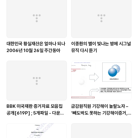
대한민국 황실재산은 얼마나 되나
이종환의 별이 빛나는 밤에 시그널
2006년 10월 26일 주간동아
뮤직 다시 듣기
BBK 미국재판 증거자료 모음집
금감원직원 기강해이 놀랄노자 –
공개[619P] ; 5개파일 - 다운로
‘빼도박도 못하는 기강해이증거,
드가능
엉뚱하게도 미 연방법원서 들통 –
가상화폐사기 연방 법원 소송장 보
니 금감원 컴퓨터서 출력 – 개인 소