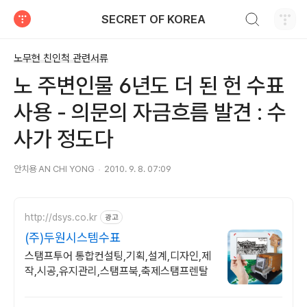
검색하기
SECRET OF KOREA
티스토리
노무현 친인척 관련서류
노 주변인물 6년도 더 된 헌 수표
사용 - 의문의 자금흐름 발견 : 수
사가 정도다
안치용 AN CHI YONG
2010. 9. 8. 07:09
http://dsys.co.kr
광고
(주)두원시스템수표
스탬프투어 통합컨설팅,기획,설계,디자인,제
작,시공,유지관리,스탬프북,축제스탬프렌탈