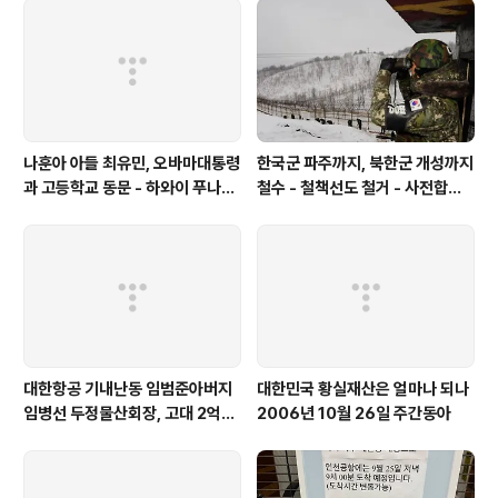
행기회사도 모친과 관계있는 것으로 알려짐 -모친의 부모,
BACKGROUND에 대해서는 아직 알려지지 않음 -리제
트 리의 이름으로 검색해 그 집에 살았던 사람으로 나왔던
이름들이 오..
나훈아 아들 최유민, 오바마대통령
한국군 파주까지, 북한군 개성까지
과 고등학교 동문 - 하와이 푸나호
철수 - 철책선도 철거 - 사전합의
우사립학교 동문
설 주요내용
대한항공 기내난동 임범준아버지
대한민국 황실재산은 얼마나 되나
임병선 두정물산회장, 고대 2억기
2006년 10월 26일 주간동아
탁