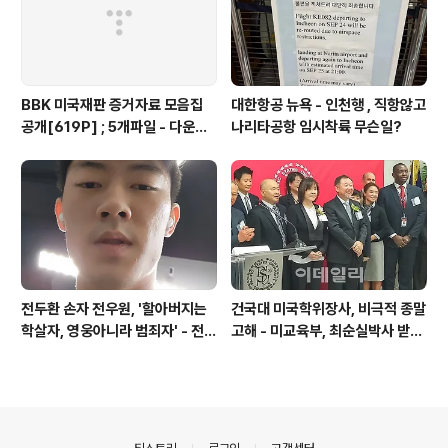
BBK 미국재판 증거자료 모음집
대한항공 뉴욕 - 인천행 , 직항않고
공개[619P] ; 5개파일 - 다운로
나리타공항 임시착륙 무슨일?
드가능
전두환 손자 전우원, '할아버지는
건국대 미국학위장사, 비극적 종말
학살자, 영웅아니라 범죄자' - 전재
고해 - 미교육부, 최순실박사 받은
용박상아아들 전우원
PSU 인증취소
의안내