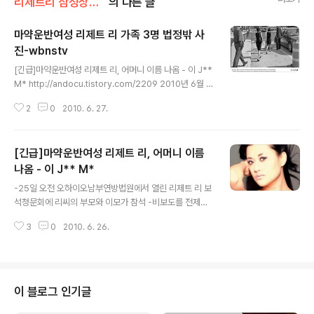
리제트리 삼성상속녀
의 다른 글
마약운반여성 리제트 리 가족 3명 법정밖 사
진-wbnstv
글 내용
[긴급]마약운반여성 리제트 리, 어머니 이름 나옴 - 이 J**
M* http://andocu.tistory.com/2209 2010년 6월 2
5일 금요일 오전 미국 오하이오주 콜럼버스의 오하이오남
2
0
2010. 6. 27.
부연방법원 바깥에서 WBNS-1O TV 카메라에 포착된 리
제트 리 [LISETTE LEE] 가족의 모습입니다 이들 가족은
리제트 리의 어머니와 이모-이모부로 추정되며 이날 연방
[긴급]마약운반여성 리제트 리, 어머니 이름
법원에서 열린 리제트 리의 ARRAIGNMENT[오전 9시
30분] 와 BOND HEARING [오전 10시]을 지켜봤습니다
나옴 - 이 J** M*
글 내용
리제트 리는 ARRAIGNMENT 에서 자신에게 부과된 마
-25일 오전 오하이오남부연방법원에서 열린 리제트 리 보
약운반혐의등에 대해 NOT GUILTY, 무죄를 주장했으며
석청문회에 리씨의 부모와 이모가 참석 -비보도를 전제로
리제트 리의 변호사는 조금 더 사건을 조사한뒤 첫 심리가
[NOT FOR PUBLICATION] 모친 이름 알려짐 -모친 이
열리기 전에 보석을 신청하겠다고 요청, 리..
3
0
2010. 6. 26.
름은 LEE, J**, M*. [전체 풀네임이 나왔음] -또 한명의 여
성이름은 LAU*** LEE. -현재 모친은 LA거주하며 비행
기까지 소유한 거부인 것으로 알려짐 -생부는 1980년대
초반까지 LA에 거주하다 한국으로 돌아간 모씨로 알려짐
-오늘 참석한 남자는 리씨의 이모부이거나 리씨의 양부로
이 블로그 인기글
알려짐 -리가 빌렸다는 비행기, 이 비행기를 빌려준 전세비