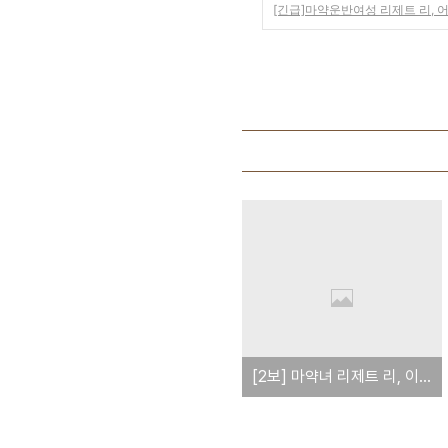
[긴급]마약운반여성 리제트 리, 어머
[2보] 마약녀 리제트 리, 이병철 삼성회장 손녀 확인 - 가족들도 시인