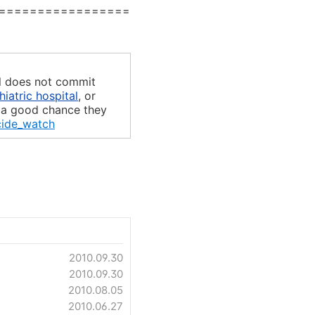
=================
al does not commit
iatric hospital
, or
is a good chance they
icide_watch
2010.09.30
2010.09.30
2010.08.05
2010.06.27