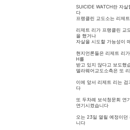
SUICIDE WATCH란
다
프랭클린 교도소는 리제트 
리제트 리가 프랭클린 교
을 했거나
자살을 시도할 가능성이 
현지언론들은 리제트 리가 
H를
받고 있지 않다고 보도했
델라웨어교도소측은 또 리
이에 앞서 리제트 리는 
다
또 두차례 보석청문회 연
연기시켰습니다
오는 23일 열릴 예정이던
니다