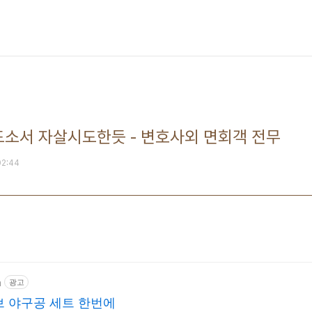
도소서 자살시도한듯 - 변호사외 면회객 전무
02:44
m
광고
브 야구공 세트 한번에