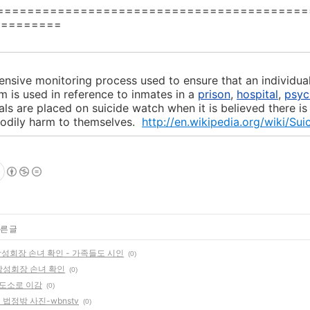
=========================================
=========
tensive monitoring process used to ensure that an individu
rm is used in reference to inmates in a
prison
,
hospital
,
psych
uals are placed on suicide watch when it is believed there 
bodily harm to themselves.
http://en.wikipedia.org/wiki/Su
른 글
 삼성회장 손녀 확인 - 가족들도 시인
(0)
철삼성회장 손녀 확인
(0)
교도소로 이감
(0)
법정밖 사진-wbnstv
(0)