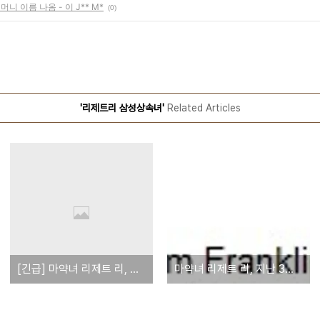
니 이름 나옴 - 이 J** M*
(0)
'리제트리 삼성상속녀'
Related Articles
[긴급] 마약녀 리제트 리, 이병철삼성회장 손녀 확인
마약녀 리제트 리, 지난 3일 타 교도소로 이감