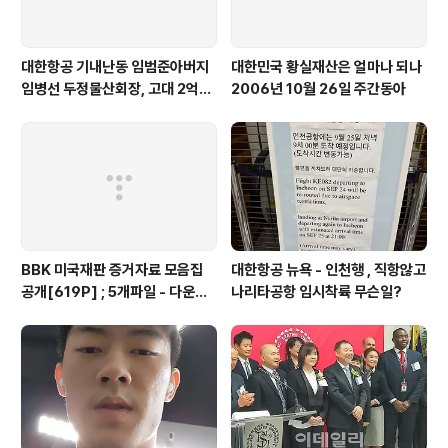
대한항공 기내난동 임범준아버지
대한민국 황실재산은 얼마나 되나
임병선 두정물산회장, 고대 2억기
2006년 10월 26일 주간동아
탁
BBK 미국재판 증거자료 모음집
대한항공 뉴욕 - 인천행 , 직항않고
공개[619P] ; 5개파일 - 다운로
나리타공항 임시착륙 무슨일?
드가능