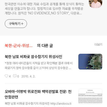
한국관련 이슈에 대한 자료 수집과 공개를 통해 상식이 통하는
세상을 만들고자 합니다. 합법적으로 입수한 자료를 무차별공
개합니다. 원칙은 'NO EVIDENCE,NO STORY', 다운로드
www.docstoc.com/profile/cyan67 , 이메일
jesim56@gmail.com, 안보일때는 구글리더나 RSS로!!
구독하기
더보기
북한-군사-위성사진
의 다른 글
북한 남포 비파곶 잠수함기지 위성사진
글 내용
*정정 여러 네티즌들의 지적을 받고 확인해본 결과 아래 비
파곶기지 정박 잠수함중 길이 27미터 상당의 잠수함은 상
어급 잠수함이 아닌 것으로 드러났습니다 상어급잠수함은
4
0
2010. 4. 2.
이 잠수함보다 약 3분의 1정도 더 크다고 합니다 상어급 잠
수함은 길이 116피트로 35미터를 넘는 크기이므로 상어
급보다 작은 잠수정으로 확인됐습니다http://www.glob
오바마-이명박 위로전화 백악관발표 전문: 천
alsecurity.org/military/world/dprk/s-sango.htm
제 군사지식이 일천해 발생한 오류임을 인정하며 27미터
안함관련
글 내용
상당의 잠수함은 상어급이 아니라고 정정합니다 글 원문을
북한 남포 비파곶 잠수함기지 위성사진 http://andocu.ti
고치는 것보다 원문을 그대로 두고 '잘못됐음'을 인정, 추가