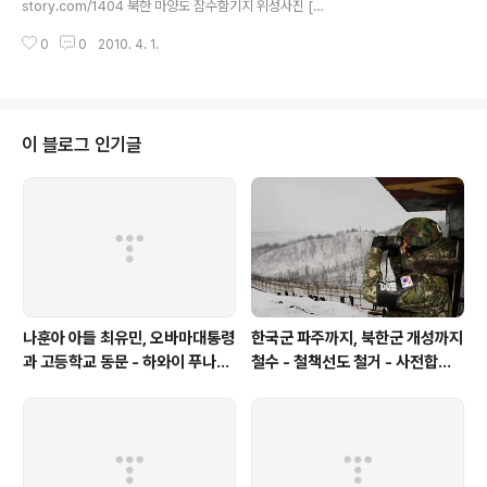
story.com/1404 북한 마양도 잠수함기지 위성사진 [동
기재하는 것이 나을 것이라 생각돼 정정을 올립니다 정정
해안:함경남도 신포시 마양도] http://andocu.tistory.c
올림일시 2010년 5월 31일 오후 8시 53분[한국시간] ..
0
0
2010. 4. 1.
om/1397 대동급[B] 반잠수정 원산항 정박 위성사진 htt
p://andocu.tistory.com/1398 북한보유 유고급 잠수
정 http://andocu.tistory.com/1391 북한 '사곶기지'는
어떤 곳 : 위성사진으로 들여다보니 http://andocu.tistor
y.com/1381 첩보위성 KH-12, 6인치까지 판독 http://a
이 블로그 인기글
ndocu.tistory.com/554 북한 공군기지 위성사진 htt
p://andocu.tistory.com/1304
나훈아 아들 최유민, 오바마대통령
한국군 파주까지, 북한군 개성까지
과 고등학교 동문 - 하와이 푸나호
철수 - 철책선도 철거 - 사전합의
우사립학교 동문
설 주요내용