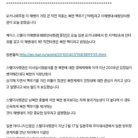
=================================================
오키나와주둔 미 해병의 가장 큰 작전 목표는 북한 핵무기 [억제]라고 미해병대 태평양사령
관이 오늘 밝혔습니다
케이스 스탤더 미해병대 태평양사령관[중장]은 오늘 일본 오키나와에서 한 지역방송과 인터
뷰를 갖고 미 해병대의 제1 작전타겟은 북한 핵이라고 밝혔습니다
원본출처
http://en.rian.ru/world/20100401/158389935.html
스탤더사령관은 미사일시험발사를 한 북한에 대한 경제제재에 이어 지난 2008년 김정일이
병약해진데다 북한의 식량난등이
심각해 지면서 핵무기를 가진 외툴이 정권인 북한체제의 안정성에 대한 관심이 커지고 있다
고 말했다고 kbs 월드가 보도했습니다
스탤더사령관은 남북한 충돌에 의한 북한 붕괴보다는 자체 붕괴가능성이 더 높다며 이 경우
신속하게 북한 핵무기를 제거하는
것이 해병대의 가장 중요한 임무라고 설명했습니다
일본 마이니치신문은 스탤더사령관이 지난 2월 17일 일본주재 주미대사관에서 일본 방위청
관계자를 만난 자리에서 이같은