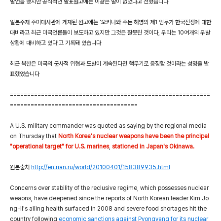
발언을 했지만 공식적인 발표원고에는 이같은 말이 없었다고 전했습니다
일본주재 주미대사관에 게재된 원고에는 '오키나와 주둔 해병의 제1 임무가 한국전쟁에 대한
대비라고 최근 미국언론들이 보도하고 있지만 그것은 잘못된 것이다, 우리는 10여개의 우발
상황에 대비하고 있다'고 기록돼 있습니다
최근 북한은 미국의 군사적 위협과 도발이 계속된다면 핵무기로 응징할 것이라는 성명을 발
표했었습니다
==========================================================
=====================================
A U.S. military commander was quoted as saying by the regional media
on Thursday that
North Korea's nuclear weapons have been the principal
"operational target" for U.S. marines
,
stationed in Japan's Okinawa.
원본출처
http://en.rian.ru/world/20100401/158389935.html
Concerns over stability of the reclusive regime, which possesses nuclear
weaons, have deepened since the reports of North Korean leader Kim Jo
ng-Il's ailing health surfaced in 2008 and severe food shortages hit the
country following
economic sanctions against Pyongyang for its nuclear