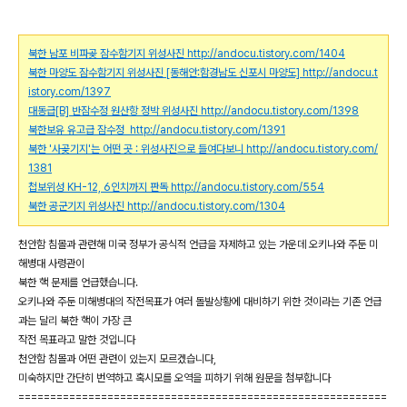
북한 남포 비파곶 잠수함기지 위성사진
http://andocu.tistory.com/1404
북한 마양도 잠수함기지 위성사진 [동해안:함경남도 신포시 마양도]
http://andocu.t
istory.com/1397
대동급[B] 반잠수정 원산항 정박 위성사진
http://andocu.tistory.com/1398
북한보유 유고급 잠수정
http://andocu.tistory.com/1391
북한 '사곶기지'는 어떤 곳 : 위성사진으로 들여다보니
http://andocu.tistory.com/
1381
첩보위성 KH-12, 6인치까지 판독
http://andocu.tistory.com/554
북한 공군기지 위성사진
http://andocu.tistory.com/1304
천안함 침몰과 관련해 미국 정부가 공식적 언급을 자제하고 있는 가운데 오키나와 주둔 미
해병대 사령관이
북한 핵 문제를 언급했습니다.
오키나와 주둔 미해병대의 작전목표가 여러 돌발상황에 대비하기 위한 것이라는 기존 언급
과는 달리 북한 핵이 가장 큰
작전 목표라고 말한 것입니다
천안함 침몰과 어떤 관련이 있는지 모르겠습니다,
미숙하지만 간단히 번역하고 혹시모를 오역을 피하기 위해 원문을 첨부합니다
==========================================================