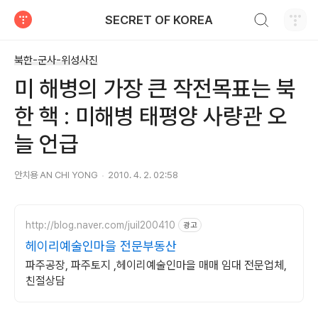
검색하기
SECRET OF KOREA
티스토리
북한-군사-위성사진
미 해병의 가장 큰 작전목표는 북
한 핵 : 미해병 태평양 사량관 오
늘 언급
안치용 AN CHI YONG
2010. 4. 2. 02:58
http://blog.naver.com/juil200410
광고
헤이리예술인마을 전문부동산
파주공장, 파주토지 ,헤이리예술인마을 매매 임대 전문업체,
친절상담