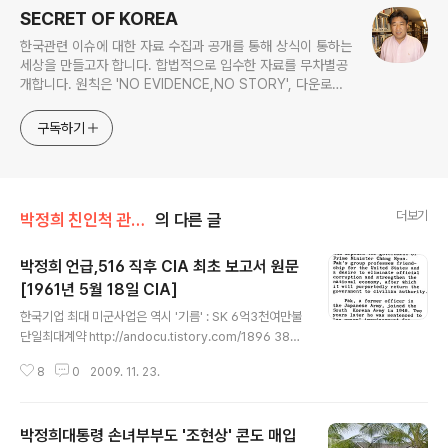
SECRET OF KOREA
한국관련 이슈에 대한 자료 수집과 공개를 통해 상식이 통하는
세상을 만들고자 합니다. 합법적으로 입수한 자료를 무차별공
개합니다. 원칙은 'NO EVIDENCE,NO STORY', 다운로드
www.docstoc.com/profile/cyan67 , 이메일
jesim56@gmail.com, 안보일때는 구글리더나 RSS로!!
구독하기
더보기
박정희 친인척 관련서류
의 다른 글
박정희 언급,516 직후 CIA 최초 보고서 원문
[1961년 5월 18일 CIA]
글 내용
한국기업 최대 미군사업은 역시 '기름' : SK 6억3천여만불
단일최대계약 http://andocu.tistory.com/1896 38°5
9'02.22" N 125°42'37.11"E 구글어스 사진 http://and
8
0
2009. 11. 23.
ocu.tistory.com/1919 플레인맨작성 북한군사기지지도
다운로드받기 http://andocu.tistory.com/1452 북한
군사정보 내손안에 있다 : 아마추어[?] 리서처 플레인맨 ,
박정희대통령 손녀부부도 '조현상' 콘도 매입
민감한 군사정보 속속들이 공개 http://andocu.tistory.c