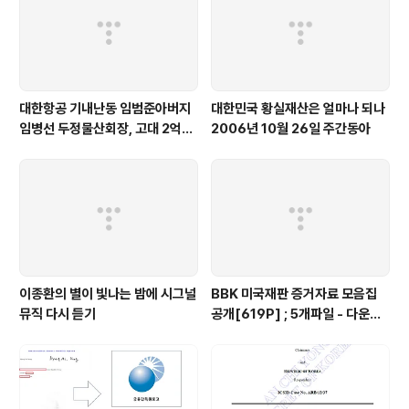
대한항공 기내난동 임범준아버지
대한민국 황실재산은 얼마나 되나
임병선 두정물산회장, 고대 2억기
2006년 10월 26일 주간동아
탁
이종환의 별이 빛나는 밤에 시그널
BBK 미국재판 증거자료 모음집
뮤직 다시 듣기
공개[619P] ; 5개파일 - 다운로
드가능