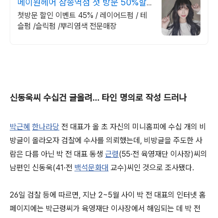
메이원헤어 삼송역점 첫 방문 50%할
인
첫방문 할인 이벤트 45% / 레이어드펌 / 테
슬펌 /슬릭펌 /뿌리염색 전문매장
신동욱씨 수십건 글올려… 타인 명의로 작성 드러나
박근혜
한나라당
전 대표가 올 초 자신의 미니홈피에 수십 개의 비
방글이 올라오자 검찰에 수사를 의뢰했는데, 비방글을 주도한 사
람은 다름 아닌 박 전 대표 동생
근령
(55·전 육영재단 이사장)씨의
남편인 신동욱(41·전
백석문화대
교수)씨인 것으로 조사됐다.
26일 검찰 등에 따르면, 지난 2~5월 사이 박 전 대표의 인터넷 홈
페이지에는 박근령씨가 육영재단 이사장에서 해임되는 데 박 전