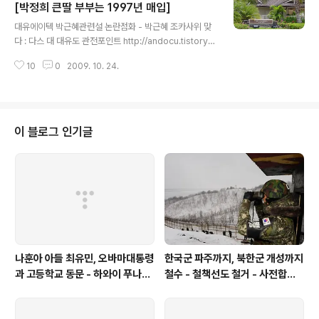
om/1451 북한 공군기지 [정밀 좌표] 위성으로 들여다보
[박정희 큰딸 부부는 1997년 매입]
글 내용
니 http://andocu.tistory.com/1382 북한 남포 비파곶
대유에이텍 박근혜관련설 논란점화 - 박근혜 조카사위 맞
잠수함기지 위성사진 http://andocu.tistory.com/140
다 : 다스 대 대유도 관전포인트 http://andocu.tistory.c
4 북한 해군 호버..
om/3420 2012/10/07 - [대통령 후보] - [미의회가 밝
10
0
2009. 10. 24.
힌 박정희정권 스위스계좌 2]걸프사,박정희방미자금 20
만달러 스위스비밀계좌에 입금-UBS계좌번호는 626,96
5.60D: 스위스UBS입금전표,걸프사진술서등 첨부 201
2/10/06 - [대통령 후보] - 이정현, 우리는 [박근혜의 대
변인이지] 박정희의 대변인이 아니다 : 분명한 선긋기? 20
이 블로그 인기글
12/10/03 - [대통령 후보] - [미의회가 밝힌 박정희정권
스위스계좌 1]'박정희자금 이후락이 스위스계좌에 예치-
김성곤이 육영수에게 돈 상납' : 이게 프레이저보고서 원문
2012/09/16 - [대통령 후보] -..
나훈아 아들 최유민, 오바마대통령
한국군 파주까지, 북한군 개성까지
과 고등학교 동문 - 하와이 푸나호
철수 - 철책선도 철거 - 사전합의
우사립학교 동문
설 주요내용