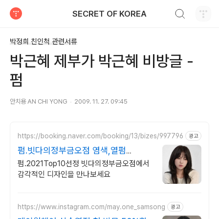
검색하기
SECRET OF KOREA
티스토리
박정희 친인척 관련서류
박근혜 제부가 박근혜 비방글 -
펌
안치용 AN CHI YONG
2009. 11. 27. 09:45
https://booking.naver.com/booking/13/bizes/997796
광고
펌.빗다의정부금오점 염색,열펌
EVENT 진행중
펌.2021Top10선정 빗다의정부금오점에서
감각적인 디자인을 만나보세요
https://www.instagram.com/may.one_samsong
광고