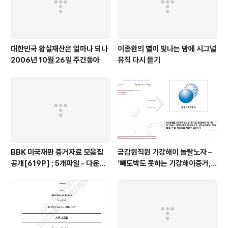
대한민국 황실재산은 얼마나 되나
이종환의 별이 빛나는 밤에 시그널
2006년 10월 26일 주간동아
뮤직 다시 듣기
BBK 미국재판 증거자료 모음집
금감원직원 기강해이 놀랄노자 –
공개[619P] ; 5개파일 - 다운로
‘빼도박도 못하는 기강해이증거,
드가능
엉뚱하게도 미 연방법원서 들통 –
가상화폐사기 연방 법원 소송장 보
니 금감원 컴퓨터서 출력 – 개인 소
송장에 ‘금감..