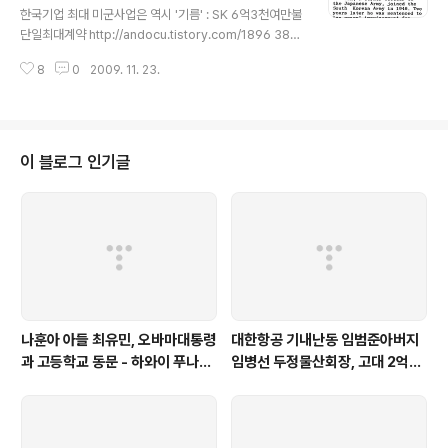
박근혜 전 대표가 사과해야 한다'는 등의 내용이었다. 박 전 대표측은 "계속 글
한국기업 최대 미군사업은 역시 '기름' : SK 6억3천여만불
을 올리..
단일최대계약 http://andocu.tistory.com/1896 38°5
9'02.22" N 125°42'37.11"E 구글어스 사진 http://and
8
0
2009. 11. 23.
ocu.tistory.com/1919 플레인맨작성 북한군사기지지도
다운로드받기 http://andocu.tistory.com/1452 북한
군사정보 내손안에 있다 : 아마추어[?] 리서처 플레인맨 ,
민감한 군사정보 속속들이 공개 http://andocu.tistory.c
om/1451 북한 공군기지 [정밀 좌표] 위성으로 들여다보
이 블로그 인기글
니 http://andocu.tistory.com/1382 북한 남포 비파곶
잠수함기지 위성사진 http://andocu.tistory.com/140
4 북한 해군 호버..
나훈아 아들 최유민, 오바마대통령
대한항공 기내난동 임범준아버지
과 고등학교 동문 - 하와이 푸나호
임병선 두정물산회장, 고대 2억기
우사립학교 동문
탁