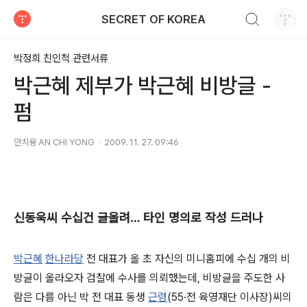
검색하기
SECRET OF KOREA
티스토리
박정희 친인척 관련서류
박근혜 제부가 박근혜 비방글 -
펌
안치용 AN CHI YONG
2009. 11. 27. 09:46
신동욱씨 수십건 글올려… 타인 명의로 작성 드러나
박근혜
한나라당
전 대표가 올 초 자신의 미니홈피에 수십 개의 비
방글이 올라오자 검찰에 수사를 의뢰했는데, 비방글을 주도한 사
람은 다름 아닌 박 전 대표 동생
근령
(55·전 육영재단 이사장)씨의