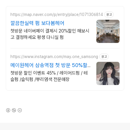
https://map.naver.com/p/entry/place/1071306814
광고
깔끔한실력 펌 보다봄헤어
첫방문 네이버페이 결제시 20%할인 해보시
고 결정하세요 평생 다니실 펌
https://www.instagram.com/may.one_samsong
광고
메이원헤어 삼송역점 첫 방문 50%할
인
첫방문 할인 이벤트 45% / 레이어드펌 / 테
슬펌 /슬릭펌 /뿌리염색 전문매장
(새창열림)
로그 정보