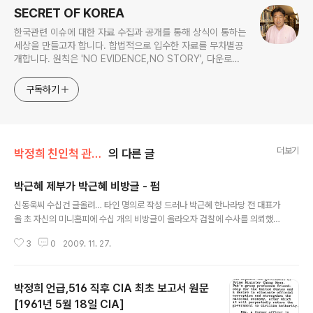
SECRET OF KOREA
한국관련 이슈에 대한 자료 수집과 공개를 통해 상식이 통하는
세상을 만들고자 합니다. 합법적으로 입수한 자료를 무차별공
개합니다. 원칙은 'NO EVIDENCE,NO STORY', 다운로드
www.docstoc.com/profile/cyan67 , 이메일
jesim56@gmail.com, 안보일때는 구글리더나 RSS로!!
구독하기
더보기
박정희 친인척 관련서류
의 다른 글
박근혜 제부가 박근혜 비방글 - 펌
글 내용
신동욱씨 수십건 글올려… 타인 명의로 작성 드러나 박근혜 한나라당 전 대표가
올 초 자신의 미니홈피에 수십 개의 비방글이 올라오자 검찰에 수사를 의뢰했는
데, 비방글을 주도한 사람은 다름 아닌 박 전 대표 동생 근령(55·전 육영재단 이
3
0
2009. 11. 27.
사장)씨의 남편인 신동욱(41·전 백석문화대 교수)씨인 것으로 조사됐다. 26일
검찰 등에 따르면, 지난 2~5월 사이 박 전 대표의 인터넷 홈페이지에는 박근령
씨가 육영재단 이사장에서 해임되는 데 박 전 대표가 배후역할을 했다는 취지의
박정희 언급,516 직후 CIA 최초 보고서 원문
글이 수십 개 올라왔다. '박근혜의 묵인하에 박지만(박 전 대표 남동생)이 주도
해 육영재단을 강탈했다' '박지만의 측근이 중국에서 신동욱을 납치하려 했는데
[1961년 5월 18일 CIA]
글 내용