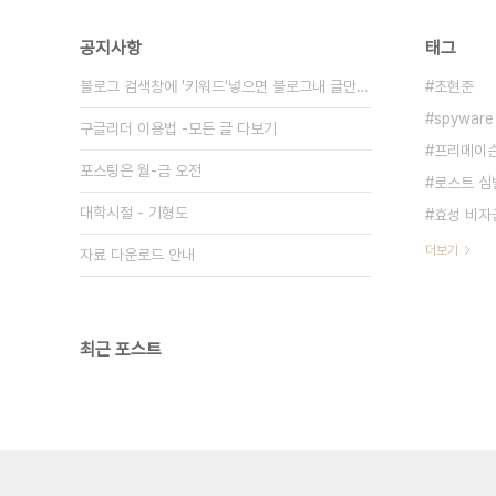
공지사항
태그
블로그 검색창에 '키워드'넣으면 블로그내 글만 검색
조현준
spyware
구글리더 이용법 -모든 글 다보기
프리메이
포스팅은 월-금 오전
로스트 심
대학시절 - 기형도
효성 비자
더보기
자료 다운로드 안내
최근 포스트