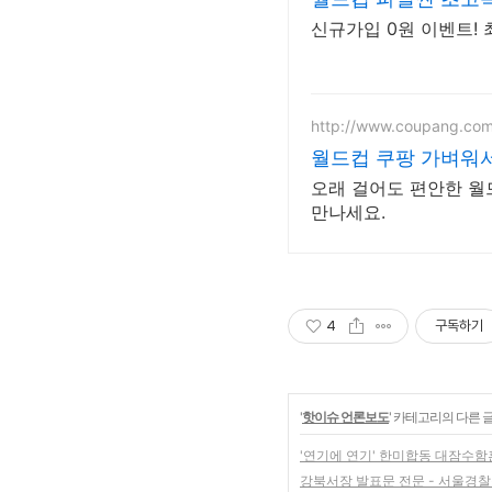
신규가입 0원 이벤트! 
http://www.coupang.co
월드컵 쿠팡 가벼워
오래 걸어도 편안한 월
만나세요.
4
구독하기
'
핫이슈 언론보도
' 카테고리의 다른 
'연기에 연기' 한미합동 대잠수함훈
강북서장 발표문 전문 - 서울경