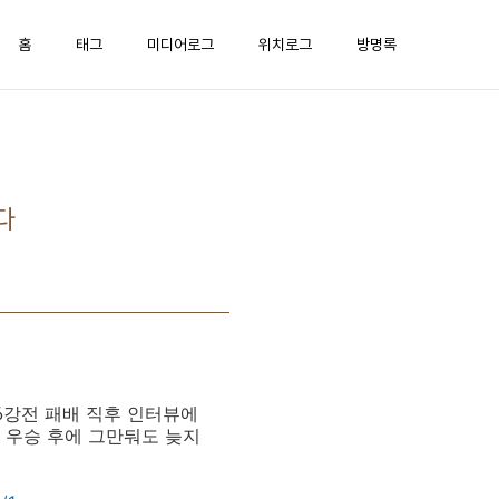
홈
태그
미디어로그
위치로그
방명록
다
16강전 패배 직후 인터뷰에
컵 우승 후에 그만둬도 늦지