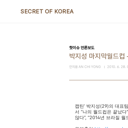
본문 바로가기
SECRET OF KOREA
핫이슈 언론보도
박지성 마지막월드컵 -
안치용 AN CHI YONG
2010. 6. 28.
캡틴’ 박지성(29)의 대
서 “나의 월드컵은 끝났다
않다”, “2014년 브라질