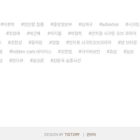
이후락
천안함 침몰
중앙정보부
김재규
adsense
시크릿
조양래
박근혜
차지철
박정희
안치용 시크릿 오브 코리아
슨
조현상
동아원
검찰
안치용 시크릿오브코리아
댄 브라운
벌
hidden cam.바이러스
조현범
사이버보안
효성
삼성
금
안다큐
음모론
김형욱 실종사건
DESIGN BY
TISTORY
관리자