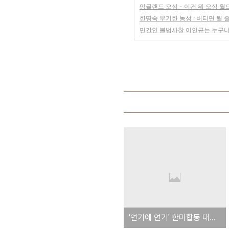
잉글랜드 오심 - 이건 뭐 오심 월
한명숙 무기한 농성 : 버티면 될 줄
민간인 불법사찰 이인규는 누구
'연기에 연기' 한미합동 대잠수함훈련, 아직도 미정 - 미 국방부 답변