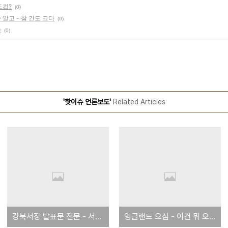
드컵?
(0)
 알고 - 참 간도 크다
(0)
냐
(0)
'핫이슈 언론보도'
Related Articles
강북서장 발표문 전문 - 서울경찰청장의 사퇴를 촉구하며
잉글랜드 오심 - 이건 뭐 오심 월드컵?