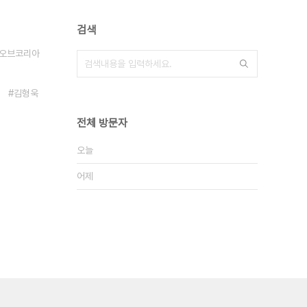
검색
오브코리아
김형욱
전체 방문자
오늘
어제