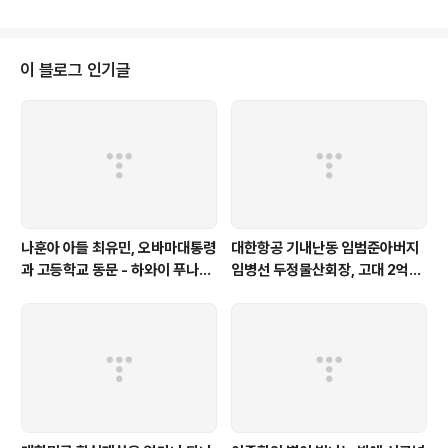
형 캠리 소유자인 캘리포니아주 로스앤젤레스카운티 최성
배씨와 2008년형 FT 크루저 소유자인 캘리포니아주 로
스앤젤레스카운티 크리스 찬 박씨는 지난해 11월 5일 도요
타와 도요타 판매법인을 상대로 미국연방법원 캘리포니아
이 블로그 인기글
주 중부법원에 집단소송을 제기했습니다 이들은 캘리포니
아소재 집단소송 전문로펌인 'McCuneWright LLP'를 소
송대리인으로 선정했으며 소송접수일자는 2009년 11월
5일, 소송번호는 CV09-08143 입니다 이들은 소장에서
운전중 브레이크를 밟아도 차가 멈추지 않고 오히..
나훈아 아들 최유민, 오바마대통령
대한항공 기내난동 임범준아버지
과 고등학교 동문 - 하와이 푸나호
임병선 두정물산회장, 고대 2억기
우사립학교 동문
탁