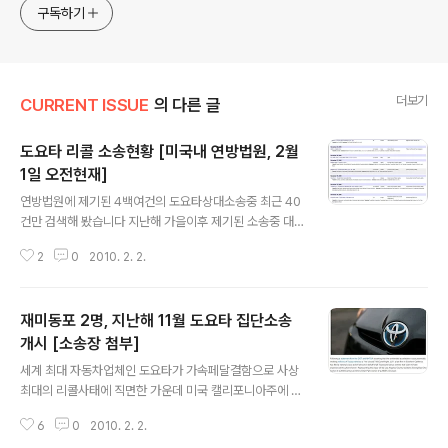
jesim56@gmail.com, 안보일때는 구글리더나 RSS로!!
구독하기
더보기
CURRENT ISSUE
의 다른 글
도요타 리콜 소송현황 [미국내 연방법원, 2월
1일 오전현재]
글 내용
연방법원에 제기된 4백여건의 도요타상대소송중 최근 40
건만 검색해 봤습니다 지난해 가을이후 제기된 소송중 대
부분이 이 문제와 관련된 것으로 보입니다
2
0
2010. 2. 2.
재미동포 2명, 지난해 11월 도요타 집단소송
개시 [소송장 첨부]
글 내용
세계 최대 자동차업체인 도요타가 가속페달결함으로 사상
최대의 리콜사태에 직면한 가운데 미국 캘리포니아주에 사
는 한인동포 2명이 지난해 11월 동일한 문제로 도요타를
6
0
2010. 2. 2.
상대로 집단소송을 제기한 것으로 밝혀졌습니다 2004년