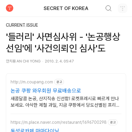
검색하기
SECRET OF KOREA
티스토리
CURRENT ISSUE
'들러리' 사면심사위 - '논공행상
선임'에 '사건의뢰인 심사'도
안치용 AN CHI YONG
2010. 2. 4. 05:47
http://m.coupang.com
광고
논공 쿠팡 와우회원 무료배송으로
새콤달콤 논공, 산지직송 신선함! 로켓프레시로 빠르게 만나
보세요. 아삭한 제철 과일, 지금 쿠팡에서 당도선별된 프리미
엄 상품을 구매하세요.
https://m.place.naver.com/restaurant/1696700298
광고
동성로카페 마마다이닝