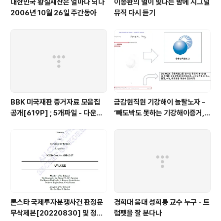
대한민국 황실재산은 얼마나 되나
이종환의 별이 빛나는 밤에 시그널
2006년 10월 26일 주간동아
뮤직 다시 듣기
BBK 미국재판 증거자료 모음집
금감원직원 기강해이 놀랄노자 –
공개[619P] ; 5개파일 - 다운로
‘빼도박도 못하는 기강해이증거,
드가능
엉뚱하게도 미 연방법원서 들통 –
가상화폐사기 연방 법원 소송장 보
니 금감원 컴퓨터서 출력 – 개인 소
송장에 ‘금감..
론스타 국제투자분쟁사건 판정문
경희대 음대 성희롱 교수 누구 - 트
무삭제본[20220830] 및 정정
럼펫을 잘 분다나