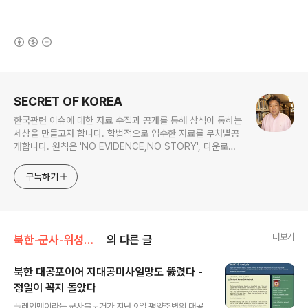
(새창열림)
로그 정보
SECRET OF KOREA
한국관련 이슈에 대한 자료 수집과 공개를 통해 상식이 통하는
세상을 만들고자 합니다. 합법적으로 입수한 자료를 무차별공
개합니다. 원칙은 'NO EVIDENCE,NO STORY', 다운로드
www.docstoc.com/profile/cyan67 , 이메일
jesim56@gmail.com, 안보일때는 구글리더나 RSS로!!
구독하기
더보기
북한-군사-위성사진
의 다른 글
북한 대공포이어 지대공미사일망도 뚫렸다 -
정일이 꼭지 돌았다
글 내용
플레인맨이라는 군사블로거가 지난 9일 평양주변의 대공