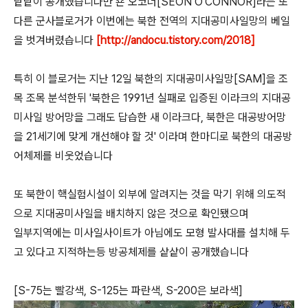
낱낱이 공개했습니다만 숀 오코너[SEON O'CONNOR]라는 또
다른 군사블로거가 이번에는 북한 전역의 지대공미사일망의 베일
을 벗겨버렸습니다
[http://andocu.tistory.com/2018]
특히 이 블로거는 지난 12일 북한의 지대공미사일망[SAM]을 조
목 조목 분석한뒤 '북한은 1991년 실패로 입증된 이라크의 지대공
미사일 방어망을 그래도 답습한 새 이라크다, 북한은 대공방어망
을 21세기에 맞게 개선해야 할 것' 이라며 한마디로 북한의 대공방
어체제를 비웃었습니다
또 북한이 핵실험시설이 외부에 알려지는 것을 막기 위해 의도적
으로 지대공미사일을 배치하지 않은 것으로 확인됐으며
일부지역에는 미사일사이트가 아님에도 모형 발사대를 설치해 두
고 있다고 지적하는등 방공체제를 샅샅이 공개했습니다
[S-75는 빨강색, S-125는 파란색, S-200은 보라색]