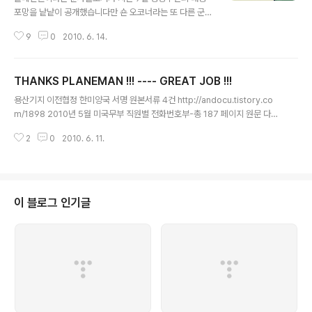
포망을 낱낱이 공개했습니다만 숀 오코너라는 또 다른 군
사블로거가 이번에는 북한 전역의 지대공미사일망의 베일
9
0
2010. 6. 14.
을 벗겨버렸습니다 [http://andocu.tistory.com/201
8] 특히 이 블로거는 지난 12일 북한의 지대공미사일망[S
AM]을 조목 조목 분석한뒤 '북한은 1991년 실패로 입증
THANKS PLANEMAN !!! ---- GREAT JOB !!!
된 이라크의 지대공미사일 방어망을 그래도 답습한 새 이
글 내용
라크다, 북한은 대공방어망을 21세기에 맞게 개선해야 할
용산기지 이전협정 한미양국 서명 원본서류 4건 http://andocu.tistory.co
것' 이라며 한마디로 북한의 대공방어체제를 비웃었습니다
m/1898 2010년 5월 미국무부 직원별 전화번호부-총 187 페이지 원문 다운
또 북한이 핵실험시설이 외부에 알려지는 것을 막기 위해
로드 http://andocu.tistory.com/2024 미국방부, 연합뉴스와 계약체결-한
의도적으로 지대공미사일을 배치하지 않은 것으로 확인됐
2
0
2010. 6. 11.
때 중앙일보도 구독 : 미정부 예산집행실적 http://andocu.tistory.com/202
으며 일부지역에는 미사일사이트가 아님에도 모형 발사대
6 보안사 민간인사찰 대상자 명단파일 - 청명계획 대상자 명단 원문 http://an
를 설치해 두고 있다고 지적하는등 방공체..
docu.tistory.com/2008 한국기업 최대 미군사업은 역시 '기름' : SK 6억3
천여만불 단일최대계약 http://andocu.tistory.com/1896 38°59'02.22"
N 125°42'37.11"E 구글어스 사진 http://andocu.tis..
이 블로그 인기글