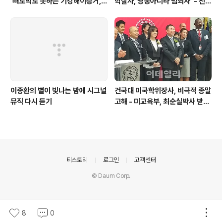
‘빼도박도 못하는 기강해이증거,
학살자, 영웅아니라 범죄자' - 전재
엉뚱하게도 미 연방법원서 들통 –
용박상아아들 전우원
가상화폐사기 연방 법원 소송장 보
니 금감원 컴퓨터서 출력 – 개인 소
송장에 ‘금감..
이종환의 별이 빛나는 밤에 시그널
건국대 미국학위장사, 비극적 종말
뮤직 다시 듣기
고해 - 미교육부, 최순실박사 받은
PSU 인증취소
의안내
티스토리
로그인
고객센터
© Daum Corp.
8
0