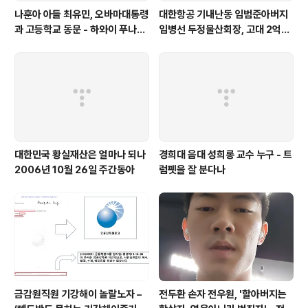
나훈아 아들 최유민, 오바마대통령
대한항공 기내난동 임범준아버지
과 고등학교 동문 - 하와이 푸나호
임병선 두정물산회장, 고대 2억기
우사립학교 동문
탁
대한민국 황실재산은 얼마나 되나
경희대 음대 성희롱 교수 누구 - 트
2006년 10월 26일 주간동아
럼펫을 잘 분다나
금감원직원 기강해이 놀랄노자 –
전두환 손자 전우원, '할아버지는