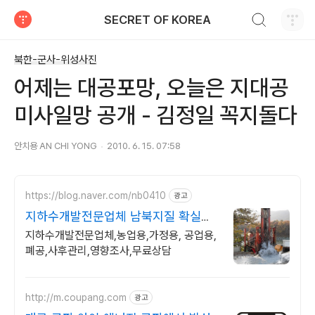
검색하기
SECRET OF KOREA
티스토리
북한-군사-위성사진
어제는 대공포망, 오늘은 지대공
미사일망 공개 - 김정일 꼭지돌다
안치용 AN CHI YONG
2010. 6. 15. 07:58
https://blog.naver.com/nb0410
광고
지하수개발전문업체 남북지질 확실한
AS 및 책임시공
지하수개발전문업체,농업용,가정용, 공업용,
폐공,사후관리,영향조사,무료상담
http://m.coupang.com
광고