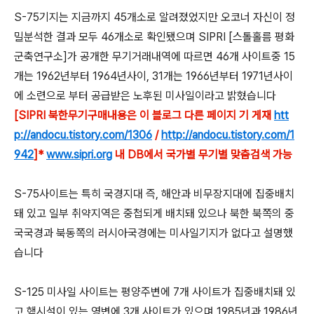
S-75기지는 지금까지 45개소로 알려졌었지만 오코너 자신이 정
밀분석한 결과 모두 46개소로 확인됐으며 SIPRI [스톨홀름 평화
군축연구소]가 공개한 무기거래내역에 따르면 46개 사이트중 15
개는 1962년부터 1964년사이, 31개는 1966년부터 1971년사이
에 소련으로 부터 공급받은 노후된 미사일이라고 밝혔습니다
[SIPRI 북한무기구매내용은 이 블로그 다른 페이지 기 게재
htt
p://andocu.tistory.com/1306
/
http://andocu.tistory.com/1
942
]*
www.sipri.org
내 DB에서 국가별 무기별 맞춤검색 가능
S-75사이트는 특히 국경지대 즉, 해안과 비무장지대에 집중배치
돼 있고 일부 취약지역은 중첩되게 배치돼 있으나 북한 북쪽의 중
국국경과 북동쪽의 러시아국경에는 미사일기지가 없다고 설명했
습니다
S-125 미사일 사이트는 평양주변에 7개 사이트가 집중배치돼 있
고 핵시설이 있는 영변에 3개 사이트가 있으며 1985년과 1986년