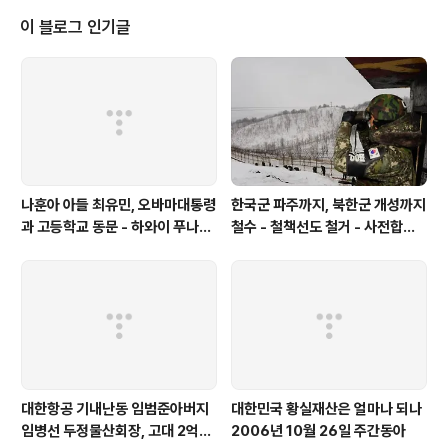
텔에서 열린 이날 행사에서 전 전 대통령은 동문 후배들을 대상으로 강연을 했
이 블로그 인기글
고, 이에 대한 답례로 동문회로부터 300만..
나훈아 아들 최유민, 오바마대통령
한국군 파주까지, 북한군 개성까지
과 고등학교 동문 - 하와이 푸나호
철수 - 철책선도 철거 - 사전합의
우사립학교 동문
설 주요내용
대한항공 기내난동 임범준아버지
대한민국 황실재산은 얼마나 되나
임병선 두정물산회장, 고대 2억기
2006년 10월 26일 주간동아