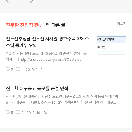
더보기
전두환 친인척 관련서류
의 다른 글
전두환추징금 전두환 사저옆 경호주택 3채 주
소및 등기부 요약
글 내용
이희상 만든 '온다 도로' G20 정상회의 만찬주 선정 - 축
하합니다 http://andocu.tistory.com/3059 sbs 그것
이 알고싶다 전두환추징금 편은 총칼로 일어선 신군부의
7
1
2010. 11. 8.
부도덕성을 날카롭게 지적하는 좋은 프로그램이었습니다
특히 전두환은 물론 친인척들, 법위에 군림하는 그들의 후
안무치한 행태를 잘 보여줬습니다 이 프로그램에 전두환
전두환 대구공고 동문들 큰절 덮석
사저옆 경호CP등이 언급되고 취재진이 경찰에 쫓겨나는
글 내용
어이없는 장면도 보여집니다 약 4-5년전 MBC피디수첩
전두환(79) 전 대통령이 지난주 모교인 대구공업고의 행사 참석 등을 위해 4박
이 국가에서 전두환사저 경호를 위해 연희동에 주택 3채를
5일간 대구를 다녀왔다. 추징금 1672억여원을 미납한 전 전 대통령은 대구를
사들였다는 것을 처음 보도했었습니다 지난 7월말 전두환
다녀온 뒤 ‘대구지역 강연수익’이라며 검찰에 300만원을 납부했다. 원본출처 h
경호주택 3채를 뒤져봤더니 주소, 소유주등은 아래와 같았
5
0
2010. 10. 18.
ttp://news.chosun.com/site/data/html_dir/2010/10/16/201010160
습니다 7월말 현재 대법원 인터넷 등기소 등기조회상에 나
0468.html?Dep1=news&Dep2=headline1&Dep3=h1_02 전두환 전
오는 자료입니다 1. 서대문구 ..
대통령은 부인 이순자씨와 함께 지난 9일 모교인 대구공업고의 ‘졸업 30주년
기념 사은의 밤’ 행사에 참석했다고 16일 한겨레신문이 보도했다. 대구의 한 호