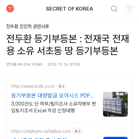
검색하기
SECRET OF KOREA
티스토리
전두환 친인척 관련서류
전두환 등기부등본 : 전재국 전재
용 소유 서초동 땅 등기부등본
안치용 AN CHI YONG
2010. 11. 16. 01:59
http://www.krdb.co.kr
광고
등기부등본 대량발급 오아시스 PDF
Excel 자동처리!
3,000건도 단 하루/필지조사 소유자명부 편
입토지조서 Excel 작성 신청대행
https://dajikyeo.safejibsa.com
광고