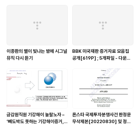
탁
이종환의 별이 빛나는 밤에 시그널
BBK 미국재판 증거자료 모음집
뮤직 다시 듣기
공개[619P] ; 5개파일 - 다운로
드가능
금감원직원 기강해이 놀랄노자 –
론스타 국제투자분쟁사건 판정문
‘빼도박도 못하는 기강해이증거,
무삭제본[20220830] 및 정정
엉뚱하게도 미 연방법원서 들통 –
결정문 무삭제본[20230508]
가상화폐사기 연방 법원 소송장 보
공개