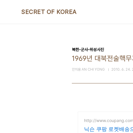
본문 바로가기
SECRET OF KOREA
북한-군사-위성사진
1969년 대북전술핵
안치용 AN CHI YONG
2010. 6. 24.
http://www.coupang.co
닉슨 쿠팡 로켓배송