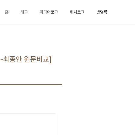
홈
태그
미디어로그
위치로그
방명록
-최종안 원문비교]