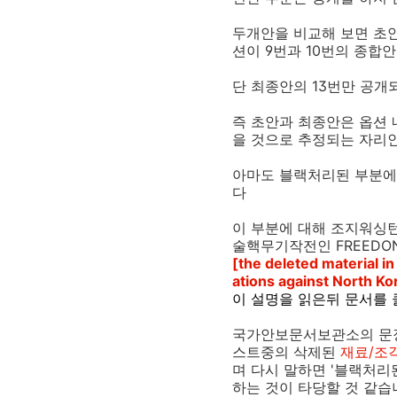
두개안을 비교해 보면 초안
션이 9번과 10번의 종합
단 최종안의 13번만 공
즉 초안과 최종안은 옵션
을 것으로 추정되는 자리
아마도 블랙처리된 부분에 
다
이 부분에 대해 조지워싱
술핵무기작전인 FREEDO
[the deleted material in
ations against North Ko
이 설명을 읽은뒤 문서를 
국가안보문서보관소의 문장을
스트중의 삭제된
재료/조
며 다시 말하면 '블랙처리
하는 것이 타당할 것 같습