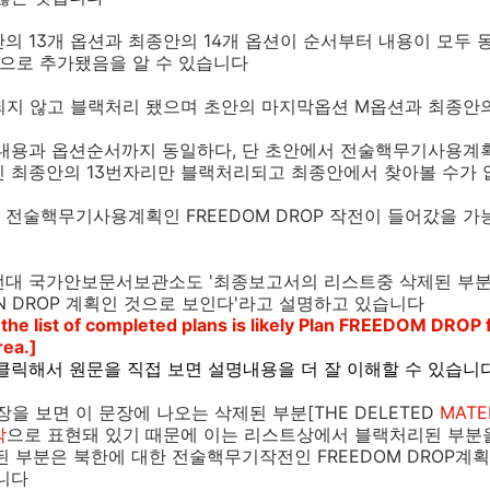
의 13개 옵션과 최종안의 14개 옵션이 순서부터 내용이 모두 동
안으로 추가됐음을 알 수 있습니다
개되지 않고 블랙처리 됐으며 초안의 마지막옵션 M옵션과 최종안
 내용과 옵션순서까지 동일하다, 단 초안에서 전술핵무기사용계획
인 최종안의 13번자리만 블랙처리되고 최종안에서 찾아볼 수가 
전술핵무기사용계획인 FREEDOM DROP 작전이 들어갔을 가
턴대 국가안보문서보관소도 '최종보고서의 리스트중 삭제된 부분[
N DROP 계획인 것으로 보인다'라고 설명하고 있습니다
 the list of completed plans is likely Plan FREEDOM DROP f
rea.]
클릭해서 원문을 직접 보면 설명내용을 더 잘 이해할 수 있습니
 보면 이 문장에 나오는 삭제된 부분[THE DELETED
MATE
각
으로 표현돼 있기 때문에 이는 리스트상에서 블랙처리된 부분
된 부분은 북한에 대한 전술핵무기작전인 FREEDOM DROP계
니다