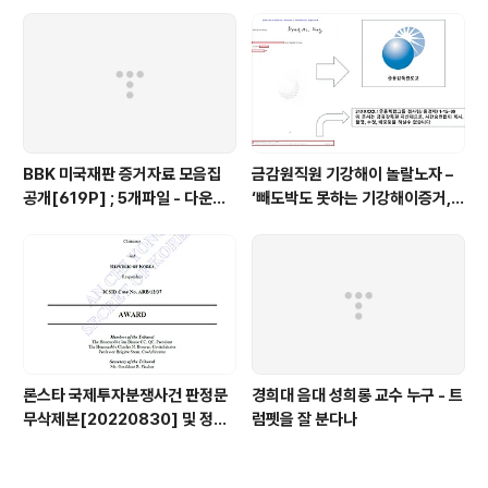
BBK 미국재판 증거자료 모음집
금감원직원 기강해이 놀랄노자 –
공개[619P] ; 5개파일 - 다운로
‘빼도박도 못하는 기강해이증거,
드가능
엉뚱하게도 미 연방법원서 들통 –
가상화폐사기 연방 법원 소송장 보
니 금감원 컴퓨터서 출력 – 개인 소
송장에 ‘금감..
론스타 국제투자분쟁사건 판정문
경희대 음대 성희롱 교수 누구 - 트
무삭제본[20220830] 및 정정
럼펫을 잘 분다나
결정문 무삭제본[20230508]
공개