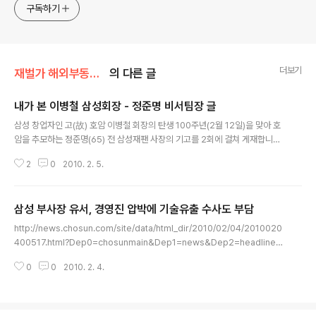
jesim56@gmail.com, 안보일때는 구글리더나 RSS로!!
구독하기
더보기
재벌가 해외부동산/삼성
의 다른 글
내가 본 이병철 삼성회장 - 정준명 비서팀장 글
글 내용
삼성 창업자인 고(故) 호암 이병철 회장의 탄생 100주년(2월 12일)을 맞아 호
암을 추모하는 정준명(65) 전 삼성재팬 사장의 기고를 2회에 걸쳐 게재합니다.
정 전 사장은 1980년대 초 삼성그룹 회장비서실 비서팀장을 지내는 등 7년여
2
0
2010. 2. 5.
동안 호암의 지근거리에서 근무했습니다. 호암을 가까이에서 보좌하면서 갖가
지 구두 지시를 받아 기록했던 그는 삼성 출신 인사들 중에서도 호암을 잘 기억
하는 인물로 꼽힙니다. http://news.joins.com/article/564/4000564.ht
삼성 부사장 유서, 경영진 압박에 기술유출 수사도 부담
ml?ctg=1100&cloc=home|list|list2 ◆호암은 한국 현대경영의 아버지 우
글 내용
리나라의 위상을 높여 온 삼성그룹의 창업주 고(故) 호암(湖巖) 이병철(李秉
http://news.chosun.com/site/data/html_dir/2010/02/04/2010020
喆) 회장(이하 호암)의 탄신 100주년을 2월 12..
400517.html?Dep0=chosunmain&Dep1=news&Dep2=headline1
&Dep3=h1_03 지난 1월 26일 오전 10시30분경 숨진 채 발견된 삼성전자
0
0
2010. 2. 4.
부사장 이모(51)씨가 자신의 생일이자 사고 전날인 25일 밤 유서를 작성해 자
택 서재에 남겼으며, 이 유서에는 ‘업무에 대한 중압감’ 외에 ‘회사 경영진에 대
한 불만’이 함께 담겨 있는 것으로 알려졌다. 이씨 주변의 한 관계자는 “‘업무 부
담이 너무 과중해 감당하기 힘들다’고 했다”며 “‘(회사를) 그만두고 싶어도 그만