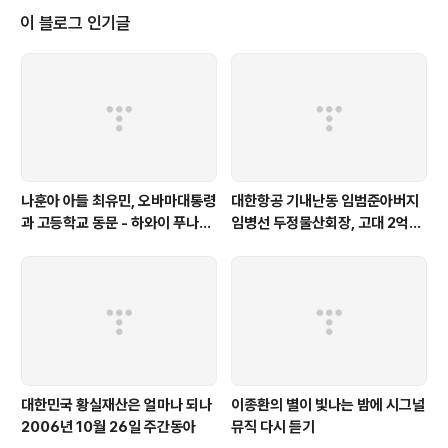
둘 수가 없었다’고 했다”고 전했다. 고인은 가까운 주변에 ‘곳곳이 지뢰밭’ ‘도처
이 블로그 인기글
에 폭탄’ 등의 표현을 ..
나훈아 아들 최유민, 오바마대통령
대한항공 기내난동 임범준아버지
과 고등학교 동문 - 하와이 푸나호
임병선 두정물산회장, 고대 2억기
우사립학교 동문
탁
대한민국 황실재산은 얼마나 되나
이종환의 별이 빛나는 밤에 시그널
2006년 10월 26일 주간동아
뮤직 다시 듣기