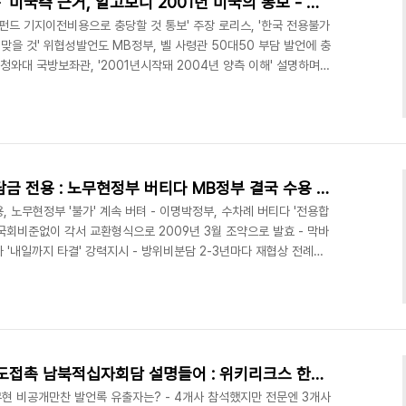
'미군기지이전비용 SMA전용' 미국측 근거, 알고보니 2001년 미국의 통보 - 로리스'한미동맹최악맞는다'경고도
MA펀드 기지이전비용으로 충당할 것 통보' 주장 로리스, '한국 전용불가
맞을 것' 위협성발언도 MB정부, 벨 사령관 50대50 부담 발언에 충
청와대 국방보좌관, '2001년시작돼 2004년 양측 이해' 설명하며
기록 - 이해가 합의나 동의가 될 수 있나? 2011/09/28 - [분류
담금 전용 : 노무현정부 버티다 MB정부 결국 수용 - 청와대 '내일
류 전체보기] - 2003년 미국보고서 봤더니--미군기지이전비용중 한국부
부담 93..
미군기지이전비용 방위비분담금 전용 : 노무현정부 버티다 MB정부 결국 수용 - 청와대 '내일 타결'지시도
 노무현정부 '불가' 계속 버텨 - 이명박정부, 수차례 버티다 '전용합
- 국회비준없이 각서 교환형식으로 2009년 3월 조약으로 발효 - 막바
 '내일까지 타결' 강력지시 - 방위비분담 2-3년마다 재협상 전례불
 현물지원비율 올해부터 88% '성과' : 설계감리제외 사실상 백% 현
용산기지 이전협정 한미양국 서명 원본서류 4건 2011/09/29 - [분류 전
' 미국측 근거, 알고보니 2001년 미국의 통보 - 로리스'한미동맹최
 전체..
미, 통일부 국장 2명 각각 별도접촉 남북적십자회담 설명들어 : 위키리크스 한국전문
- 노무현 비공개만찬 발언록 유출자는? - 4개사 참석했지만 전문엔 3개사