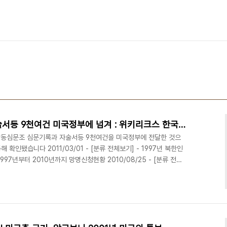
탈북자 합심조 심문조서-진술서등 9천여건 미국정부에 넘겨 : 위키리크스 한국전문
합동심문조 심문기록과 자술서등 9천여건을 미국정부에 전달한 것으
확인됐습니다 2011/03/01 - [분류 전체보기] - 1997년 북한인
997년부터 2010년까지 망명신청현황 2010/08/25 - [분류 전체
다에도 수백명씩 정착 -GAO 보고서 2010/08/03 - [분류 전체
융거래 증거 - 송금증서등 2010/12/12 - [위키리크스] - 위키리
금 포착 [방코델타-오스트리아-러시아 흐름] 2011/02/05 - [위
 끊겼다 ..