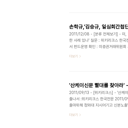
2011/12/08 - [분류 전체보기] 
한 사례 있나' 질문 : 위키리크스 한국전문
서 펀드운영 확인 : 미증권거래위원회 서
박 미국통보 - 김성용 현대사가 당시 주무
더보기
쓰나미-KBS 미주 비디오판매수입 3년만
기] - 항공관제센터 1시간 장애-다행히 
[위키리크스] - 손학규,'..
2011/09/13 - [위키리크스] - 
출나서 :위키리크스 한국전문 2011/09
출마위해 청와대 지시어기고 신분노출' -
공사 미주지사 지출보고안해 - 일부는 
더보기
2009년 2월 북한 대포동미사일의 
정부에 강력항의했으며 한국정부는 정보