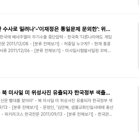
손학규,'김승규, 일심회간첩단 수사로 밀려나'-'이재정은 통일문제 문외한': 위키리크스 한국전문
- 미, 한국에 베네주엘라 무기수출 중단압력 - 한국측 '다른나라에도 개입
 2011/12/08 - [분류 전체보기] - 허중일 누구게? - 현재 홍콩
류 2011/12/06 - [분류 전체보기] - 미사일시험발사일정 꼬박꼬
 : 위키리크스 한국전문 2011/09/14 - [분류 전체보기] - 인터넷
에 반토막 : 미 법무부제출 보고서 2011/09/14 - [분류 전체보
큰 혼란없어 : 인천-김포-제주공항 실제 이륙현황 2011/09/14 -
'산케이신문 빨대를 찾아라' - 북 미사일 미 위성사진 유출되자 한국정부 색출나서 :위키리크스 한국전문
'산케이신문 빨대를 찾아라' - 북 미사일 미 위성사진 유출되자 한국정부 색
/13 - [분류 전체보기] - 문정인, '김만복, 샘물교회인질사태때 총선
 위키리크스 한국전문 2011/09/13 - [분류 전체보기] - 한국관광
관광판촉비가 지출의 30% 불과 : 미 법무부 보고서[원문파일] 지난
이동을 촬영한 위성사진이 일본언론등으로 유촐되자 미국정부가 한국
유출자 색출에 나섰던 것으로 확인됐습니다 특히 한국은 2009년