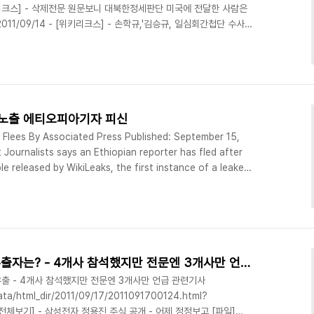
 [위키리크스] - 삭제전문 원문보니 대북한정세판단 미국에 전달한 사람은
11/09/14 - [위키리크스] - 손학규,'김승규, 일심회간첩단 수사로
리크스 한국전문 2011/09/20 - [분류 전체보기] - 헉!! '이학수
 다성양행 - 21년전부터 몰래 오퍼상'부업'? 지난 2009년 8월말 남
상황을 미국측에 전했던 사람은 통일부의 국장 2명이었던 것으로 위
났습니..
노출 에티오피아기자 피신
e Flees By Associated Press Published: September 15,
Journalists says an Ethiopian reporter has fled after
le released by WikiLeaks, the first instance of a leaked
ons for a journalist. The group said Wednesday that the
er being interrogated o..
노무현 비공개만찬 발언록 유출자는? - 4개사 참석했지만 전문엔 3개사만 언급 [원문]
출 - 4개사 참석했지만 전문엔 3개사만 언급 관련기사
ata/html_dir/2011/09/17/2011091700124.html?
[분류 전체보기] - 삼성전자 정용진 주식 공개 - 어제 정정보고 [파일]