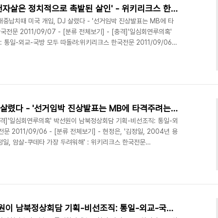
이태리주재 북한대사, '정몽헌자살은 정치적으로 촉발된 살인' - 위키리크스 한국전문
- 김대중납치때 미국 개입, DJ 살렸다 - '선거임박 진상발표는 MB에 타
전문 2011/09/07 - [분류 전체보기] - [충격]'일심회연루의혹'
통일-외교-국방 모두 따돌려:위키리크스 한국전문 2011/09/06 -
2004년 용천역 폭발사건은 암살시도 인정' - '김정일, 암살-쿠데타 가
11/09/06 - [분류 전체보기] - 현정은, 대북사업 중단되자 '남한이
키리크스한국전문 2011/09/04 - [분류 전체보기] - 386간첩단수
김대중납치때 미국 개입, DJ 살렸다 - '선거임박 진상발표는 MB에 타격주려는 의도' 의혹도 : 위키리크스 한국전문
- [충격]'일심회연루의혹' 박선원이 남북정상회담 기획-비선조직: 통일-외
2011/09/06 - [분류 전체보기] - 현정은, '김정일, 2004년 용
정일, 암살-쿠데타 가장 두려워해' : 위키리크스 한국전문
- 현정은, 대북사업 중단되자 '남한이 먼저 화해' 주장하며 미국에 매달려
 - [분류 전체보기] - 386간첩단수사 김승규 국정원장에 노무현이 사
09/08 - [분류 전체보기] - 이태리주재 북한대사, '정몽헌자살은 정
국..
[충격]'일심회연루의혹' 박선원이 남북정상회담 기획-비선조직: 통일-외교-국방 모두 따돌려:위키리크스 한국전문