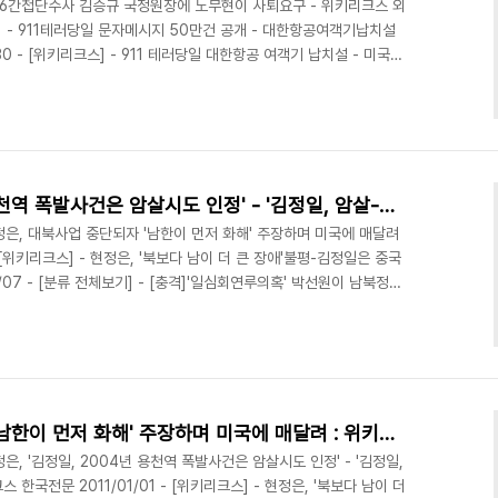
 - 386간첩단수사 김승규 국정원장에 노무현이 사퇴요구 - 위키리크스 외
보기] - 911테러당일 문자메시지 50만건 공개 - 대한항공여객기납치설
/30 - [위키리크스] - 911 테러당일 대한항공 여객기 납치설 - 미국정
체보기] - 25년전 삼성이 소송한 책보니 '이병철 혼외 딸 있다' - 그렇
사실? 2012/05/08 - [분류 전체보기] - 통의동 35번지일대 신축
먼곳은 모조리 불허 2012/05/21 - [분류 전체보기] - 'BBK뒷
현정은, '김정일, 2004년 용천역 폭발사건은 암살시도 인정' - '김정일, 암살-쿠데타 가장 두려워해' : 위키리크스 한국전문
- 현정은, 대북사업 중단되자 '남한이 먼저 화해' 주장하며 미국에 매달려
- [위키리크스] - 현정은, '북보다 남이 더 큰 장애'불평-김정일은 중국
/07 - [분류 전체보기] - [충격]'일심회연루의혹' 박선원이 남북정상
 따돌려:위키리크스 한국전문 2011/12/21 - [분류 전체보기] -
거없다 - 전 북한매체 단지 '8시 30분'으로 보도 2011/12/20 -
가? 오후인가?-오로지8시30분 노동신문 김정일이 지난 2004년 4
현정은, 대북사업 중단되자 '남한이 먼저 화해' 주장하며 미국에 매달려 : 위키리크스한국전문
 현정은, '김정일, 2004년 용천역 폭발사건은 암살시도 인정' - '김정일,
 한국전문 2011/01/01 - [위키리크스] - 현정은, '북보다 남이 더