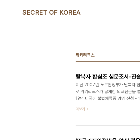
본문 바로가기
SECRET OF KOREA
위키리크스
지난 2007년 노무현정부가 탈북자 
로 위키리크스가 공개한 외교전문을 통해 
19명 미국에 불법체류중 망명 신청 - 1
보기] - 탈북자 독일정착이어 영국-캐나
더보기
보기] - 방코델타아시아를 통한 북한의 금
크스 한국전문 : 오스트리아은행 북한비자
키리크스] - 영국주재 북한대사관도 돈줄