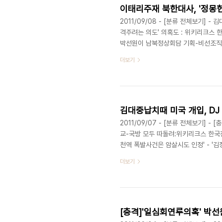
2011/09/08 - [분류 전체보기] 
격주려는 의도' 의혹도 : 위키리크스 한국
박선원이 남북정상회담 기획-비선조직: 
[분류 전체보기] - 현정은, '김정일, 
더보기
장 두려워해' : 위키리크스 한국전문 20
먼저 화해' 주장하며 미국에 매달려 : 위
사 김승규 국정원장에 노..
2011/09/07 - [분류 전체보기] 
교-국방 모두 따돌려:위키리크스 한국전문 
천역 폭발사건은 암살시도 인정' - '김
2011/09/06 - [분류 전체보기] 
더보기
: 위키리크스한국전문 2011/09/04
퇴요구 - 위키리크스 외교전문 2011/
치적으로 촉발된 살인' - 위키리크스 한