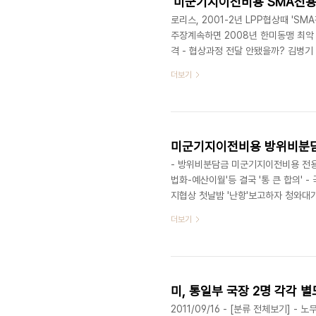
로리스, 2001-2년 LPP협상때 'S
주장계속하면 2008년 한미동맹 최악 
격 - 협상과정 전달 안됐을까? 김병기 
미국옹호 여러 전문 '양측이 이해했다'로 
더보기
전체보기] - 미군기지이전비용 방위비분
타결'지시도 2011/09/29 - [분
담 63%, 2007년 버시바우전문은 한국
- 방위비분담금 미군기지이전비용 전용,
법화-예산이월'등 결국 '통 큰 합의' 
지협상 첫날밤 '난항'보고하자 청와대가
구 MB정부는 5년 합의 - 미국설득해
더보기
물 2010/06/08 - [한미조약] - 
체보기] - '미군기지이전비용 SMA전용
악맞는다'경고도 2011/09/29 - [분류
2011/09/16 - [분류 전체보기] 