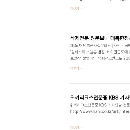
2011/09/16 - [분류 전체보기] 
더보기
만 언급 [원문] 2011/09/15 - 
2011/09/14 - [위키리크스] - 
위키리크스 한국전문 2011/09/..
제36차 남북군사실무회담 [사진 - 국방일보
'실베스터 스탤론 별장' 케이만군도에 법인
보별장' 불법매입 유죄선고받고도 2000년
각각 별도접촉 남북적십자회담 설명들어 : 
더보기
자, 연세대 국위선양자전형 수시합격 - 연대
L&B타워 주인은 1990년 설립된 다성
정보원을 삭제한 위..
위키리크스전문중 KBS 기자
위키리크스전문중 KBS 기자면담 전문
http://www.hani.co.kr/arti/inte
더보기