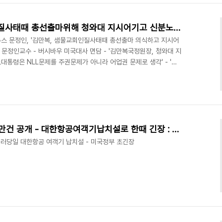
 국무장관의 방한때 이문제가..
문정인, '김만복, 샘물교회인질사태때 총선출마위해 청와대 지시어기고 신분노출' - 위키리크스 한국전문
뉴스 문정인, '김만복, 샘물교회인질사태때 총선출마 의식하고 지시어
 문정인교수 - 버시바우 미국대사 면담 - '김만복국정원장, 청와대 지
대통령은 NLL문제를 주권문제가 아니라 어업권 문제로 생각' - '
사대화 필요' 2011/09/13 - [위키리크스] - '산케이신문 빨대를 찾
 한국정부 색출나서 :위키리크스 한국전문 2011/09/13 - [분류 전
회인질사태때 총선출마위해 청와대 지시어기고 신분노출' - 위키리크스
] - 한..
911테러당일 문자메시지 50만건 공개 - 대한항공여객기납치설로 한때 긴장 : 위키리크스 오늘 재공개
911 테러당일 대한항공 여객기 납치설 - 미국정부 초긴장