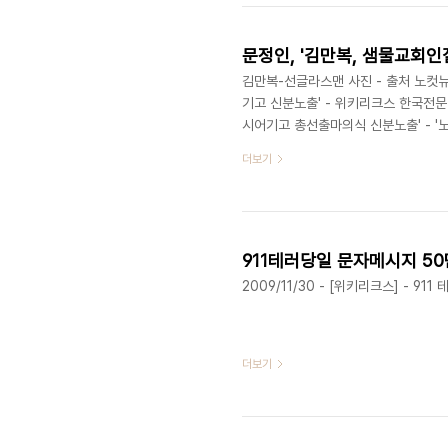
2월 하순으로 예정됐던 힐러리 클린턴
김만복-선글라스맨 사진 - 출처 노컷
기고 신분노출' - 위키리크스 한국전문
시어기고 총선출마의식 신분노출' - '노
'CVID' 어렵고 미북 직접대화- 미북 군
더보기
아라' - 북 미사일 미 위성사진 유출되자
체보기] - 문정인, '김만복, 샘물교
한국전문 2011/09/13 - [분류 전체보기
2009/11/30 - [위키리크스] - 
더보기