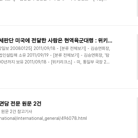
- 노무현 비공개만찬 발언록 유출자는? - 4개사 참석했지만 전문엔 3개사
[위키리크스] - 위키리크스전문중 KBS 기자면담 전문 원문 2건
손학규,'김승규, 일심회간첩단 수사로 밀려나'-'이재정은 통일문제 문외한':
삭제전문 원문보니 대북한정세판단 미국에 전달한 사람은 현역육군대령 : 위키리크스 한국전문
 20080125] 2011/09/18 - [분류 전체보기] - 김승연회장,
설립해 소유 2011/09/19 - [분류 전체보기] - 김승연회장, '람
까지 보유 2011/09/18 - [위키리크스] - 미, 통일부 국장 2명
위키리크스 한국전문 2011/09/19 - [분류 전체보기] - YS 손
 정외과설 2011/09/20 - [분류 전체보기] - 헉!! '이학수빌딩'
양행 - 21년전부터 몰래 오퍼상'부업'? 지난해 11월말 첫 공개당시
면담 전문 원문 2건
 원문 2건 참고기사
rnational/international_general/496078.html