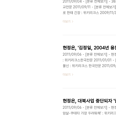
2011/09/04 - [분류 전체보기]
교전문 2011/09/11 - [분류 전체
로 한때 긴장 : 위키리크스 2009/11
부 초긴장 2012/05/24 - [분류 전
더보기
다면 리제트 리, '나는 이병철 외손녀' 
4채중 지하는 홍석현만 허용-경복궁과 더 
거래 핵심은 스위스..
2011/09/06 - [분류 전체보기] 
: 위키리크스한국전문 2011/01/01 
불신 : 위키리크스 한국전문 2011/09
회담 기획-비선조직: 통일-외교-국방 모두
더보기
김정일 사망시간, '오전 8시 30분'설 근
[분류 전체보기] - 김정일사망 오전인
월 용천역에서 발생한 대..
2011/09/06 - [분류 전체보기] -
암살-쿠데타 가장 두려워해' : 위키리크스