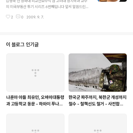
김병국 전 청와대 외교안보수석 겸 고려대 정치학과 교수
ge Middlesex county ma unit 8B 입니다 그러니까
의 미국부동산 투기 시리즈 6번째입니다 앞서 말씀드린대
여섯번째와 같은 콘도의 8B 호입니다 역시 6번째 콘도와
로 뉴욕에서 확인된 것만 4채였고 오늘은 보스톤지역의 2
마찬가지로 제 불찰로 김병국 선생이 구입한 시기는..
2
0
2009. 9. 7.
번째 쇼핑 리스트입니다 얼마전 동아일보 사주일가가 한
상장회사의 사전 정보를 이용해 주식투자를 함으로써 엄청
난 이득을 취했다는 보도가 있었습니다만 사촌관계인 김병
국 병표 형제의 부동산 사모으기도 일반인이 꿈도 꾸기 힘
들 정도입니다 아무래도 인촌 김성수 일가는 물불 안가리
이 블로그 인기글
고 재산을 모으도록 하는 뜨거운 피가 흐르는게 아닌가 싶
습니다 김병국 병표형제의 두번째 보스톤 부동산은 1105
massachusetts ave Cambridge Middlesex coun
ty 소재 콘도입니다 이 콘도는 아주 중요한 의미를 갖습니
다 앞으로 소개되겠지만 이 콘도는 ..
나훈아 아들 최유민, 오바마대통령
한국군 파주까지, 북한군 개성까지
과 고등학교 동문 - 하와이 푸나호
철수 - 철책선도 철거 - 사전합의
우사립학교 동문
설 주요내용