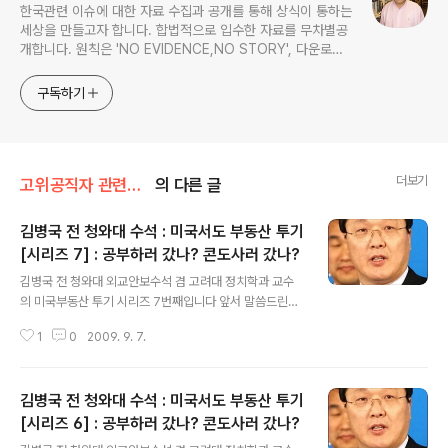
한국관련 이슈에 대한 자료 수집과 공개를 통해 상식이 통하는
세상을 만들고자 합니다. 합법적으로 입수한 자료를 무차별공
개합니다. 원칙은 'NO EVIDENCE,NO STORY', 다운로드
www.docstoc.com/profile/cyan67 , 이메일
jesim56@gmail.com, 안보일때는 구글리더나 RSS로!!
구독하기
더보기
고위공직자 관련서류/김병국 전 청와대 수석
의 다른 글
김병국 전 청와대 수석 : 미국서도 부동산 투기
[시리즈 7] : 공부하러 갔나? 콘도사러 갔나?
글 내용
김병국 전 청와대 외교안보수석 겸 고려대 정치학과 교수
의 미국부동산 투기 시리즈 7번째입니다 앞서 말씀드린대
로 뉴욕에서 확인된 것만 4채였고 오늘은 보스톤지역의 7
1
0
2009. 9. 7.
번째 쇼핑 리스트입니다 김병국 전 수석에 대해 여러가지
설명이 있었으므로 이제 간단히 사실관계만 공개된 자료에
의해 정리하겠습니다 시리즈 6에서 언급한 일명 인촌타운
김병국 전 청와대 수석 : 미국서도 부동산 투기
1105 massachusetts ave Cambridge Middlesex
county 소재 콘도에 대한 쇼핑이 계속됩니다 이번에 구입
[시리즈 6] : 공부하러 갔나? 콘도사러 갔나?
글 내용
한 콘도의주소는 1105 massachusetts ave Cambrid