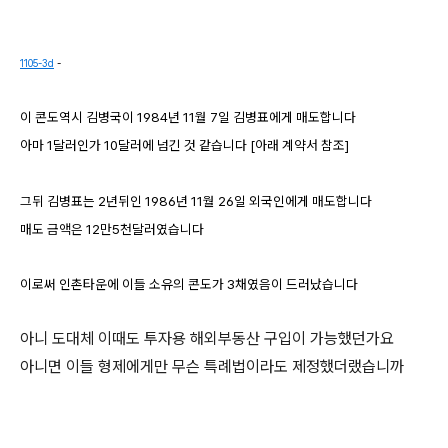
1105-3d
-
이 콘도역시
김병국이
1984
년
11
월
7
일 김병표에게 매도합니다
아마 1달러인가 10달러에 넘긴 것 같습니다 [아래 계약서 참조]
그뒤 김병표는 2년뒤인 1986년 11월 26일 외국인에게 매도합니다
매도 금액은 12만5천달러였습니다
이로써 인촌타운에 이들 소유의 콘도가 3채였음이 드러났습니다
아니 도대체 이때도 투자용 해외부동산 구입이 가능했던가요
아니면 이들 형제에게만 무슨 특례법이라도 제정했더랬습니까