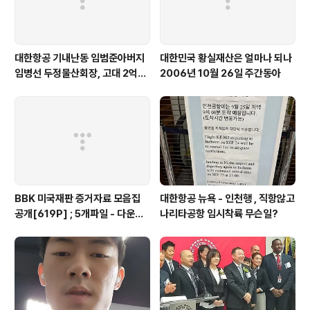
대한항공 기내난동 임범준아버지
대한민국 황실재산은 얼마나 되나
임병선 두정물산회장, 고대 2억기
2006년 10월 26일 주간동아
탁
BBK 미국재판 증거자료 모음집
대한항공 뉴욕 - 인천행 , 직항않고
공개[619P] ; 5개파일 - 다운로
나리타공항 임시착륙 무슨일?
드가능