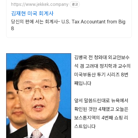
https://www.jekkek.company
광고
김재현 미국 회계사
당신의 편에 서는 회계사- U.S. Tax Accountant from Big
8
김병국 전 청와대 외교안보수
석 겸 고려대 정치학과 교수의
미국부동산 투기 시리즈 8번
째입니다
앞서 말씀드린대로 뉴욕에서
확인된 것만 4채였고 오늘은
보스톤지역의 4번째 쇼핑 리
스트입니다