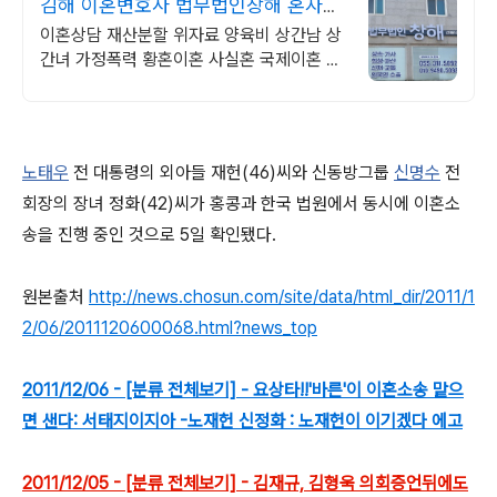
김해 이혼변호사 법무법인창해 혼자서
는 어려운 이혼
이혼상담 재산분할 위자료 양육비 상간남 상
간녀 가정폭력 황혼이혼 사실혼 국제이혼 힘
든 시간 혼자 앓지 마세요. 더 나은 미래를 위
해, 법무법인 창해가 도와드립니다
노태우
전 대통령의 외아들 재헌(46)씨와 신동방그룹
신명수
전
회장의 장녀 정화(42)씨가 홍콩과 한국 법원에서 동시에 이혼소
송을 진행 중인 것으로 5일 확인됐다.
원본출처
http://news.chosun.com/site/data/html_dir/2011/1
2/06/2011120600068.html?news_top
2011/12/06 - [분류 전체보기] - 요상타!!'바른'이 이혼소송 맡으
면 샌다: 서태지이지아 -노재헌 신정화 : 노재헌이 이기겠다 에고
2011/12/05 - [분류 전체보기] - 김재규, 김형욱 의회증언뒤에도