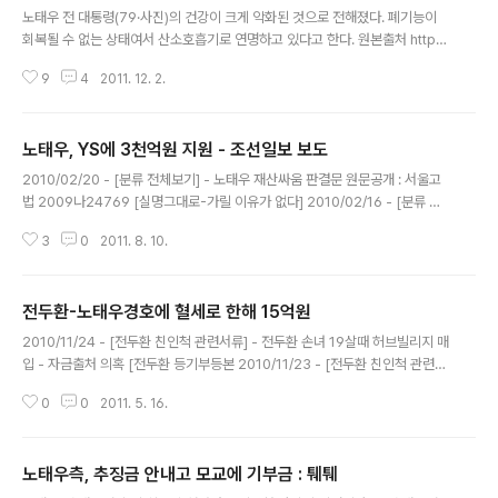
노태우 전 대통령(79·사진)의 건강이 크게 악화된 것으로 전해졌다. 폐기능이
회복될 수 없는 상태여서 산소호흡기로 연명하고 있다고 한다. 원본출처 http://
news.donga.com/Society/New/3/03/20111202/42302222/1 1일
9
4
2011. 12. 2.
서울대병원 관계자에 따르면 노 전 대통령은 폐렴과 천식 증세로 9월 27일부터
서울 종로구 연건동 서울대병원에 입원해 치료를 받고 있다. 66일째 입원해 있
지만 폐렴 증상이 갈수록 악화되고 치료에도 차도가 없어 의료진은 산소호흡기
노태우, YS에 3천억원 지원 - 조선일보 보도
로 호흡을 돕는 것 외에 사실상 다른 치료에서 손을 뗀 상태다. 병원 관계자는
글 내용
“의료진이 할 수 있는 치료를 다 해봤지만 폐 기능이 이미 회복될 수 없는 단계
2010/02/20 - [분류 전체보기] - 노태우 재산싸움 판결문 원문공개 : 서울고
까지 갔다”며 “연명 치료 이외에 할 수 있는 치료가 더는 없어 지..
법 2009나24769 [실명그대로-가릴 이유가 없다] 2010/02/16 - [분류 전
체보기] - 노태우 재산싸움 판결문 1 : 노태우 백60억 줬다 - 노재우 'NO' 백2
3
0
2011. 8. 10.
0억 '옥신각신' 2010/02/05 - [분류 전체보기] - 노태우 비자금 : 노태우 동생
회사 지분 50% 소유 2009/10/19 - [이명박 친인척 관련서류] - 조현상-노재
헌 하와이콘도 전체 주인 3백17명중 백73명이 한국인 2009/10/19 - [이명
전두환-노태우경호에 혈세로 한해 15억원
박 친인척 관련서류] - 조현상 효성전무, 노재헌 하와이 콘도에 2백62만달러
글 내용
콘도매입-자금출처는? 2009/10/13 - [노태우 친인척 관련서류] - 노태우 아
2010/11/24 - [전두환 친인척 관련서류] - 전두환 손녀 19살때 허브빌리지 매
들 노재헌, 지난해 6월 ..
입 - 자금출처 의혹 [전두환 등기부등본 2010/11/23 - [전두환 친인척 관련서
류] - 전두환 등기부등본 : 왜 전재국 전재용에게만 줬을까 - 전재만에게는 다른
0
0
2011. 5. 16.
것 줬나 2010/11/22 - [전두환 친인척 관련서류] - '근근이 산다던' 전재용, 미
국서 벤츠타고 '씽씽' - 미국법원기록 2010/11/21 - [전두환 친인척 관련서류]
- 전두환 2남 전재용씨 미국경찰 적발 기록 - 운전 좀 살살 합시다 2010/11/18
노태우측, 추징금 안내고 모교에 기부금 : 퉤퉤
- [전두환 친인척 관련서류] - 전두환 등기부등본 : 전두환 연희동 집 등기부등
글 내용
본 2통 2010/11/17 - [전두환 친인척 관련서류] - 전두환 등기부등본 : 전재용