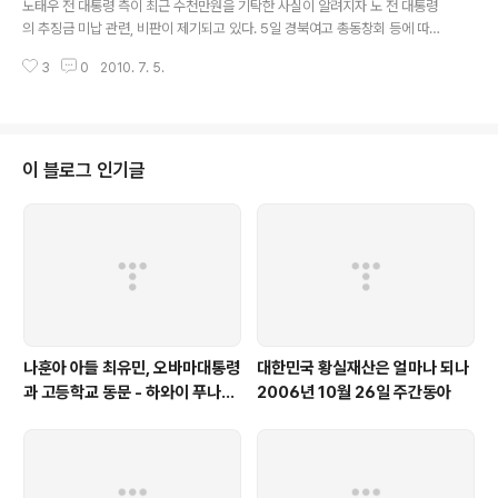
노태우 전 대통령 측이 최근 수천만원을 기탁한 사실이 알려지자 노 전 대통령
준아트빌 3채 ..
의 추징금 미납 관련, 비판이 제기되고 있다. 5일 경북여고 총동창회 등에 따르
면 노 전 대통령의 부인 김옥숙 여사가 최근 모교인 경북여고 역사관 건립기금
3
0
2010. 7. 5.
으로 5천만원을 기탁했다. 원본출처 중앙일보 http://news.joins.com/articl
e/636/4290636.html?ctg=1200&cloc=home|list|list2 김 여사는 동
창회 고문을 맡고 있으며 내년도 개교 85주년을 앞두고 동창을 대상으로 진행
중인 역사관 건립기금 모금을 촉진하기 위해 기금을 전달했다. 앞서 지난 4월
중순 열린 동창회 총회에서 김 여사는 역사관 건립에 관심을 보여 모교를 사랑
이 블로그 인기글
하는 마음에서 기금을 기탁한 것으로 전해졌다. 김 여사는 이..
나훈아 아들 최유민, 오바마대통령
대한민국 황실재산은 얼마나 되나
과 고등학교 동문 - 하와이 푸나호
2006년 10월 26일 주간동아
우사립학교 동문