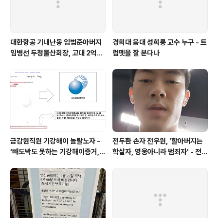
대한항공 기내난동 임범준아버지
경희대 음대 성희롱 교수 누구 - 트
임병선 두정물산회장, 고대 2억기
럼펫을 잘 분다나
탁
금감원직원 기강해이 놀랄노자 –
전두환 손자 전우원, '할아버지는
‘빼도박도 못하는 기강해이증거,
학살자, 영웅아니라 범죄자' - 전재
엉뚱하게도 미 연방법원서 들통 –
용박상아아들 전우원
가상화폐사기 연방 법원 소송장 보
니 금감원 컴퓨터서 출력 – 개인 소
송장에 ‘금감..