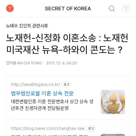
검색하기
SECRET OF KOREA
티스토리
노태우 친인척 관련서류
노재헌-신정화 이혼소송 : 노재헌
미국재산 뉴욕-하와이 콘도는 ?
안치용 AN CHI YONG
2011. 12. 6. 06:20
http://lawablegasa.co.kr/
광고
법무법인로블 이혼 상속 전문
대한변협인증 이혼 전문변호사 상간 상속 성
년후견 친생자관계 전담팀운영
https://blog.naver.com/changhae-law
광고