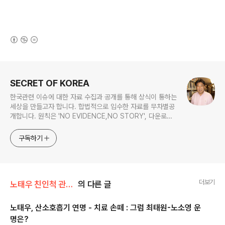
(새창열림)
로그 정보
SECRET OF KOREA
한국관련 이슈에 대한 자료 수집과 공개를 통해 상식이 통하는
세상을 만들고자 합니다. 합법적으로 입수한 자료를 무차별공
개합니다. 원칙은 'NO EVIDENCE,NO STORY', 다운로드
www.docstoc.com/profile/cyan67 , 이메일
jesim56@gmail.com, 안보일때는 구글리더나 RSS로!!
구독하기
더보기
노태우 친인척 관련서류
의 다른 글
노태우, 산소호흡기 연명 - 치료 손떼 : 그럼 최태원-노소영 운
명은?
글 내용