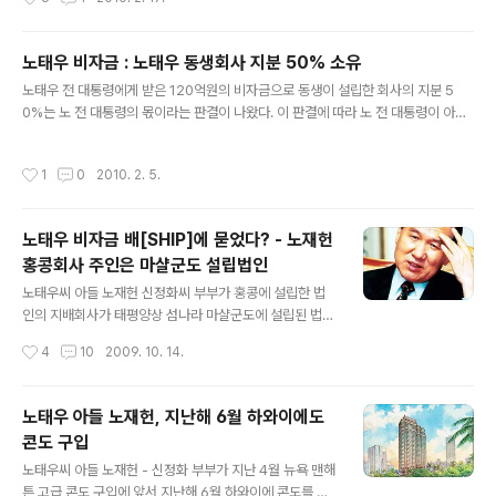
회사의 지분 50% 인정받는 서울고등법원의 판결을 받아
냈습니다 노태우 입장에서는 자신의 재산을 가로채려 한
동생과 조카에게 승리한 셈이어서 뒤로 돌아서서 활짝 웃
노태우 비자금 : 노태우 동생회사 지분 50% 소유
었지 않나 생각됩니다 또 한편으로는 백% 노태우 재산으
글 내용
노태우 전 대통령에게 받은 120억원의 비자금으로 동생이 설립한 회사의 지분 5
로 인정돼 모두 추징했었으면 하는 아쉬움도 남습니다 서
0%는 노 전 대통령의 몫이라는 판결이 나왔다. 이 판결에 따라 노 전 대통령이 아직
울고등법원 사건번호는 2009 나 24769 였습니다 판결
납부하지 못한 일부 추징금에 대한 검찰의 추가 추심이 가능해질 전망이다. 서울고법
문을 살펴보니 재미난 내용들이, 아니 구린내 나는 내용들
민사18부(조희대 부장판사)는 5일 노 전 대통령이 냉동창고업체인 오로라씨에스의
이 많았습니다 앞으로 몇차례에 걸쳐서 재미나면서도 구린
작성시간
1
0
2010. 2. 5.
대표이사인 조카 호준 씨 등을 상대로 제기한 손해배상 청구소송 항소심에서 1심의
내나는, 우리에게 알려지지 않은 내용을 실어보겠습니다
각하 판결을 취소하고 수원지법 합의부로 돌려보냈다. 또 노 전 대통령이 호준 씨 등
먼저 노태우가 동생 노재우에게 맡긴 돈의 액수에서 두사
이 오로라씨에스 이사 지위에 있지 않음을 확인해 달라며 낸 이사 지위 등 부존재 확
람의 주..
노태우 비자금 배[SHIP]에 묻었다? - 노재헌
인청구 소송 역시 1심의 각하 판결을 취소하고 서울중앙지법 합의부로 돌려보냈다.
홍콩회사 주인은 마샬군도 설립법인
재 판부는 "노 전 대통령과 동생 재우 씨는 자녀들의 재정 ..
글 내용
노태우씨 아들 노재헌 신정화씨 부부가 홍콩에 설립한 법
인의 지배회사가 태평양상 섬나라 마샬군도에 설립된 법인
으로 확인됐습니다 마샬군도는 인구 6만의 조그만 섬나라
작성시간
4
10
2009. 10. 14.
지만 선박등에 대한 세제혜택때문에 세계적인 선박회사들
의 선박 등록지로 유명합니다 이에 따라 노태우일가가 비
자금으로 유조선등 선박을 구입, 비자금을 배에 묻어두었
노태우 아들 노재헌, 지난해 6월 하와이에도
다는 의혹이 커지고 있습니다 노태우씨 큰 아들 노재헌 신
콘도 구입
정화 부부가 지난 2008년 뉴욕에 BRAVE OCEAN LLC
글 내용
라는 법인을 설립했고 이에 앞서 2006년 홍콩에서 BRAV
노태우씨 아들 노재헌 - 신정화 부부가 지난 4월 뉴욕 맨해
E SKY LLC [雄天有限會社] 라는 법인을 설립한 것으로
튼 고급 콘도 구입에 앞서 지난해 6월 하와이에 콘도를 구