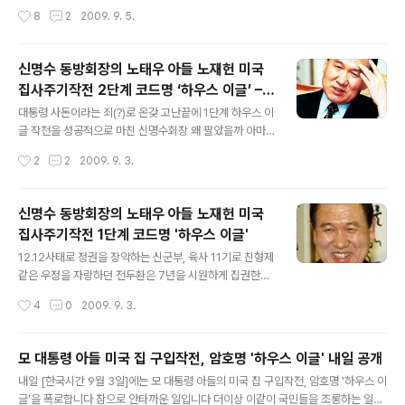
나 설립하는등 눈물겨운 노력끝에 뉴욕부동산을 마련한뒤
작성시간
8
2
2009. 9. 5.
이를 처분해 적쟎은 이익을 남기고 홍콩으로 떠난다 그러
나 노재헌은 올해 4월 다시 맨해튼에 호화 콘도를 구입하
면서 미국 부동산 시장에 화려하게 컴백한다 노재헌의 호
신명수 동방회장의 노태우 아들 노재헌 미국
화콘도구입은 장인인 신명수 회장에게 전수받은 법인 설립
집사주기작전 2단계 코드명 ‘하우스 이글’ –꼬
을 통한 부동산 구입으로 자신을 감추려 했지만 또 다시 꼬
글 내용
리를 밟히다
리가 밟히고 말았다 노재헌은 부동산 구입에 앞서 먼저 지
대통령 사돈이라는 죄(?)로 온갖 고난끝에 1단계 하우스 이
난해 4월 8일 BRAVE OCEAN LLC라는 법인을 설립한
글 작전을 성공적으로 마친 신명수회장 왜 팔았을까 아마
다 물론 자신은 뒤로 빠지고 모 변호사를 대리인으로 해 설
도 비자금이란 사실이 밝혀져 국고에 환수될까봐 하는 우
작성시간
2
2
2009. 9. 3.
립한 법인이다 brave ocean llc - 법인 설립 약 1년만인
려에 잠시 몸을 사린게 아닌가 싶습니다 아마도 그 즈음의
올해 4월23일 마침내 이 법인..
일을 살펴보면 대충 답이 나오리라 신명수회장은 자라보고
놀란 가슴 솥뚜껑보고 놀란다고 급히 집을 처분한뒤 별다
신명수 동방회장의 노태우 아들 노재헌 미국
른 움직임이 없자 다시 부동산쇼핑에 나섭니다 또 첫 집이
집사주기작전 1단계 코드명 '하우스 이글'
좀 작다는 왕자님의 불평등으로 인해 조금 큰, 비싼 집을 구
글 내용
했을 가능성도 있습니다 안전이 충분히 확인된 2001년 6
12.12사태로 정권을 장악하는 신군부, 육사 11기로 친형제
월 7일 다시 하우스 이글 명의로 호화콘도를 구입합니다
같은 우정을 자랑하던 전두환은 7년을 시원하게 집권한뒤
이제는 좀더 대딤한 모습이고 액수도 커집니다 HOUSE E
노태우에게 정권을 이양합니다 이름하여 보통사람의 시대,
작성시간
4
0
2009. 9. 3.
AGLE 2 BUY DEED - 2001년 6월 7일 신회장은 하우
제6공화국입니다 제6공화국 하면 생각나는것중 하나가 주
스 이글명의로 백50만달러에..
택 2백만호 사업입니다 이 사업으로 건설업체들이 돈을 주
체하지 못할 정도가 되고 전국에 택지조성사업이 들불처럼
모 대통령 아들 미국 집 구입작전, 암호명 '하우스 이글' 내일 공개
번지면서 룸살롱이 그 어느때보다 호황을 누리고 활성화됐
글 내용
내일 [한국시간 9월 3일]에는 모 대통령 아들의 미국 집 구입작전, 암호명 '하우스 이
던게 이때가 아닌가 합니다 그런데 국내주택만 아니고 미
글'을 폭로합니다 참으로 안타까운 일입니다 더이상 이같이 국민들을 조롱하는 일은
국주택경기활성화에도 신경을 많이 쓰셨더군요 자 본론으