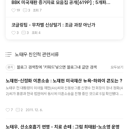
BBK 미국재판 증거자료 모음집 공개[619P] ; 5개파일
- 다운로드가능
19
3
조회
7
코글링팁 - 무차별 신상털기 : 조금 과장 아닌가
3
3
조회
4
노태우 친인척 관련서류
분류 전체보기
주요 글 목록
블로그 검색창에 '키워드'넣으면 블로그내 글만 검색
모두보기
공지
노재헌-신정화 이혼소송 : 노재헌 미국재산 뉴욕-하와이 콘도는 ?
글 내용
노태우 전 대통령의 외아들 재헌(46)씨와 신동방그룹 신명수 전 회장의 장녀 정화(4
2)씨가 홍콩과 한국 법원에서 동시에 이혼소송을 진행 중인 것으로 5일 확인됐다. 원
본출처 http://news.chosun.com/site/data/html_dir/2011/12/06/2011120
600068.html?news_top 2011/12/06 - [분류 전체보기] - 요상타!!'바른'이 이
작성시간
7
2
2011. 12. 6.
혼소송 맡으면 샌다: 서태지이지아 -노재헌 신정화 : 노재헌이 이기겠다 에고 2011/
12/05 - [분류 전체보기] - 김재규, 김형욱 의회증언뒤에도 설득편지 '금번 사건은
너무나 충격적' :1977년 7월 26일 김재규친필편지사본 2010/02/16 - [분류 전체
노태우, 산소호흡기 연명 - 치료 손떼 : 그럼 최태원-노소영 운명
보기] - 노태우 재산싸움 판결문 1 : 노태우 백60억 ..