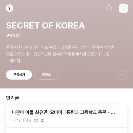
검색하기
티스토리
SECRET OF KOREA
구독자
24
한국관련 이슈에 대한 자료 수집과 공개를 통해 상식이 통하는 세상을
만들고자 합니다. 합법적으로 입수한 자료를 무차별공개합니다. 원칙
은 'NO EVIDENCE,NO STORY', 다운로드 www.docstoc.com/
...더보기
profile/cyan67 , 이메일 jesim56@gmail.com, 안보일때는 구글
리더나 RSS로!!
구독하기
방명록
신고하기 레이어
열기
인기글
나훈아 아들 최유민, 오바마대통령과 고등학교 동문 - 하
와이 푸나호우사립학교 동문
12
0
조회
12