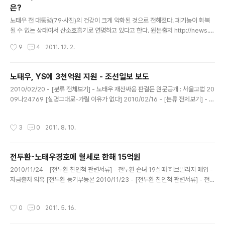
은?
글 내용
노태우 전 대통령(79·사진)의 건강이 크게 악화된 것으로 전해졌다. 폐기능이 회복
될 수 없는 상태여서 산소호흡기로 연명하고 있다고 한다. 원본출처 http://news.d
onga.com/Society/New/3/03/20111202/42302222/1 1일 서울대병원 관
작성시간
9
4
2011. 12. 2.
계자에 따르면 노 전 대통령은 폐렴과 천식 증세로 9월 27일부터 서울 종로구 연건
동 서울대병원에 입원해 치료를 받고 있다. 66일째 입원해 있지만 폐렴 증상이 갈수
록 악화되고 치료에도 차도가 없어 의료진은 산소호흡기로 호흡을 돕는 것 외에 사실
노태우, YS에 3천억원 지원 - 조선일보 보도
상 다른 치료에서 손을 뗀 상태다. 병원 관계자는 “의료진이 할 수 있는 치료를 다 해
글 내용
2010/02/20 - [분류 전체보기] - 노태우 재산싸움 판결문 원문공개 : 서울고법 20
봤지만 폐 기능이 이미 회복될 수 없는 단계까지 갔다”며 “연명 치료 이외에 할 수 있
09나24769 [실명그대로-가릴 이유가 없다] 2010/02/16 - [분류 전체보기] - 노
는 치료가 더는 없어 지..
태우 재산싸움 판결문 1 : 노태우 백60억 줬다 - 노재우 'NO' 백20억 '옥신각신' 20
10/02/05 - [분류 전체보기] - 노태우 비자금 : 노태우 동생회사 지분 50% 소유 2
작성시간
3
0
2011. 8. 10.
009/10/19 - [이명박 친인척 관련서류] - 조현상-노재헌 하와이콘도 전체 주인 3
백17명중 백73명이 한국인 2009/10/19 - [이명박 친인척 관련서류] - 조현상 효
성전무, 노재헌 하와이 콘도에 2백62만달러 콘도매입-자금출처는? 2009/10/13
전두환-노태우경호에 혈세로 한해 15억원
- [노태우 친인척 관련서류] - 노태우 아들 노재헌, 지난해 6월 ..
글 내용
2010/11/24 - [전두환 친인척 관련서류] - 전두환 손녀 19살때 허브빌리지 매입 -
자금출처 의혹 [전두환 등기부등본 2010/11/23 - [전두환 친인척 관련서류] - 전두
환 등기부등본 : 왜 전재국 전재용에게만 줬을까 - 전재만에게는 다른 것 줬나 201
0/11/22 - [전두환 친인척 관련서류] - '근근이 산다던' 전재용, 미국서 벤츠타고 '씽
작성시간
0
0
2011. 5. 16.
씽' - 미국법원기록 2010/11/21 - [전두환 친인척 관련서류] - 전두환 2남 전재용
씨 미국경찰 적발 기록 - 운전 좀 살살 합시다 2010/11/18 - [전두환 친인척 관련서