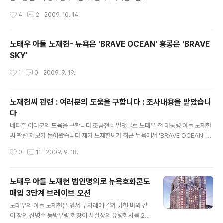
확인됐습니다 BRAVE SKY LLC는 홍콩소재 법인으로 법
입한 것으로 확인됐습니다 노재헌 - 신정화 부부는 지난해
작성시간
4
2
2009. 10. 14.
인번호는 1048330이며 2006년 5월 27일 설립된 것으
6월 2월 미국 하와이 호놀루루 카운티 소재 콘도를 백23
로 홍콩 등기소 법인등기부 등본 조..
만4천달러를 주고 매입했으며 같은해 7월 14일 등기소에
매입증서를 접수시켰습니다 이 콘도의 정확한 주소는 155
노태우 아들 노재헌- 뉴욕은 'BRAVE OCEAN' 홍콩은 'BRAVE
1 ALA WAI BLVD, HONOLULU, HI 96815 이며 호수
SKY'
는 3004호입니다 매입단가는 매입증서에 기록된 세금 3
천7백2달러를 하와이 부동산 양도세율로 역추산, 백23만
작성시간
1
0
2009. 9. 19.
4천달러인 것으로 밝혀졌습니다 이 콘도의 매입자는 노재
헌 - 신정화가 뉴욕주에 설립한 법인 BRAVE OCEAN LL
C 이며 매도증서에는 이 법인 멤버 자격으로 신정화씨가 R
노재헌씨 관련 : 여러분의 도움을 구합니다 : 조사내용을 받았습니
O JUNG ..
다
글 내용
네티즌 여러분의 도움을 구합니다 조금전 비밀댓글로 노태우 전 대통령 아들 노재헌
씨 관련 제보가 들어왔습니다 제가 노재헌씨가 최근 뉴욕에서 'BRAVE OCEAN' 이
라는 법인을 설립, 콘도를 구입했다는 글을 올렸습니다 비밀 댓글 제보는 노재헌씨가
작성시간
0
11
2009. 9. 18.
홍콩에서는 'BRAVE SKY'라는 법인을 설립해 부동산을 구입했다고 합니다 홍콩정
부도 부동산 관련 정보를 검색할 수 있는 사이트를 운영하고 있으나 블록등의 정보를
입력해야 돼서 제 능력으로는 찾기가 쉽지 않습니다 네티즌 여러분의 도움을 구합니
노태우 아들 노재헌 법인명의로 뉴욕호화콘도
다 특히 중국이나 홍콩쪽,. 그리고 중국어 가능하신분 BRAVE SKY 검색부탁합니다
매입 3단계 브레이브 오션
잡히면 댓글등의 형태로 공개해주십시요 감사합니다 ==================
글 내용
===============================..
노태우의 아들 노재헌은 앞서 두차례에 걸쳐 밝힌 바와 같
이 장인 신명수 동방유량 회장이 사실상의 유령회사를 2개