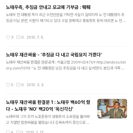
류] - 전두환 등기부등본 : 전두환 연희동 집 등기부등본 2통 2010/11/17 - [전두환
노태우측, 추징금 안내고 모교에 기부금 : 퉤퉤
친인척 관련서류] - 전두환 등기부등본 : 전재용 준아트빌 3채 ..
글 내용
노태우 전 대통령 측이 최근 수천만원을 기탁한 사실이 알려지자 노 전 대통령의 추
징금 미납 관련, 비판이 제기되고 있다. 5일 경북여고 총동창회 등에 따르면 노 전 대
통령의 부인 김옥숙 여사가 최근 모교인 경북여고 역사관 건립기금으로 5천만원을
기탁했다. 원본출처 중앙일보 http://news.joins.com/article/636/4290636.
작성시간
3
0
2010. 7. 5.
html?ctg=1200&cloc=home|list|list2 김 여사는 동창회 고문을 맡고 있으며
내년도 개교 85주년을 앞두고 동창을 대상으로 진행 중인 역사관 건립기금 모금을
촉진하기 위해 기금을 전달했다. 앞서 지난 4월 중순 열린 동창회 총회에서 김 여사
노태우 재산싸움 - '추징금 다 내고 국립묘지 가겠다'
는 역사관 건립에 관심을 보여 모교를 사랑하는 마음에서 기금을 기탁한 것으로 전해
글 내용
졌다. 김 여사는 이..
노태우 재산싸움 판결문 원문공개 : 서울고법 2009나24769 http://andocu.tist
ory.com/1095 “노 전 대통령은 남은 추징금을 다 내고 싶어한다. 본인과 가족 모
두 사후 국립묘지에 안장되기를 원하고 있다.” 동생 재우씨를 상대로 재산 관련 소송
을 벌이고 있는 노태우(78) 전 대통령과 친분이 두터운 한 주변 인사는 노 전 대통령
작성시간
0
0
2010. 3. 3.
이 세간의 이목을 무릅쓰고 동생과 재산 다툼을 벌이는 이유가 추징금 정리에 있다고
밝혔다. 힘든 투병 생활을 하고 있는 노 전 대통령이 ‘역사의 죄인’으로 기록될 수 있
는 추징금 문제를 생전에 깨끗하게 정리하고 전직 대통령으로서 영예롭게 국립묘지
노태우 재산싸움 판결문 1 : 노태우 백60억 줬
에 안장되기를 희망하고 있다는 것이다. 원문출처 조선일보 보기 노 전 대통령은 지
다 - 노재우 'NO' 백20억 '옥신각신'
난 2008년 동생 재우씨의 아들..
글 내용
노태우와 그의 조카 노호준등이 냉동회사 소유권을 둘러싸
고 치열한 법정싸뭄을 펼쳤습니다 김옥숙까지 증인으로 나
선 끝에 지난 5일 노태우는 조카 노호준이 경영하는 냉동
작성시간
6
1
2010. 2. 17.