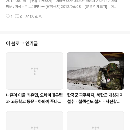
2012/06/08 - [분류 전체보기] - 이라크 대사 내정자- 약혼자 지나 전 이메일
파문 : 미국무부 브리핑내용 [촬영금지]2012/06/08 - [분류 전체보기] - 이라
크 대사 내정자, 약혼자 지나 전 이메일파문으로 낙마하나 - 이메일 전문 '13억
1
0
2012. 6. 9.
돈 상자 사건'을 수사 중인 대검 중수부(부장 최재경)는 13억원을 미국으로 밀
반출해 재미교포 경연희(43)씨에게 준 혐의(외환관리법 위반)로 노무현 전 대
통령 딸 정연(37)씨를 다음 주 초쯤 소환 조사할 것으로 8일 알려졌다. 검찰은
최근 정연씨에게 검찰에 나와 조사받으라고 통보한 것으로 전해졌다. 원본출처
http://news.chosun.com/site/data/html_dir/2012/06/09/2012060
이 블로그 인기글
900159.html?news_He..
나훈아 아들 최유민, 오바마대통령
한국군 파주까지, 북한군 개성까지
과 고등학교 동문 - 하와이 푸나호
철수 - 철책선도 철거 - 사전합의
우사립학교 동문
설 주요내용