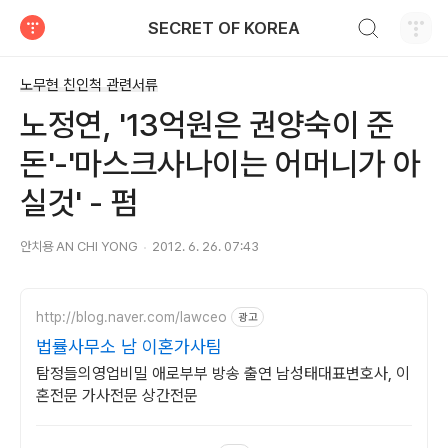
검색하기
SECRET OF KOREA
티스토리
노무현 친인척 관련서류
노정연, '13억원은 권양숙이 준
돈'-'마스크사나이는 어머니가 아
실것' - 펌
안치용 AN CHI YONG
2012. 6. 26. 07:43
http://blog.naver.com/lawceo
광고
법률사무소 남 이혼가사팀
탐정들의영업비밀 애로부부 방송 출연 남성태대표변호사, 이
혼전문 가사전문 상간전문