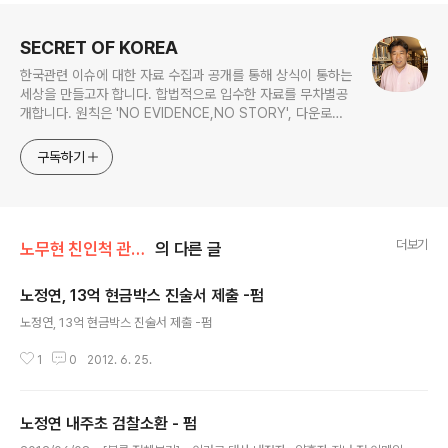
로그 정보
SECRET OF KOREA
한국관련 이슈에 대한 자료 수집과 공개를 통해 상식이 통하는
세상을 만들고자 합니다. 합법적으로 입수한 자료를 무차별공
개합니다. 원칙은 'NO EVIDENCE,NO STORY', 다운로드
www.docstoc.com/profile/cyan67 , 이메일
jesim56@gmail.com, 안보일때는 구글리더나 RSS로!!
구독하기
더보기
노무현 친인척 관련서류
의 다른 글
노정연, 13억 현금박스 진술서 제출 -펌
글 내용
노정연, 13억 현금박스 진술서 제출 -펌
1
0
2012. 6. 25.
노정연 내주초 검찰소환 - 펌
글 내용