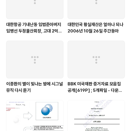
대한항공 기내난동 임범준아버지
대한민국 황실재산은 얼마나 되나
임병선 두정물산회장, 고대 2억기
2006년 10월 26일 주간동아
탁
이종환의 별이 빛나는 밤에 시그널
BBK 미국재판 증거자료 모음집
뮤직 다시 듣기
공개[619P] ; 5개파일 - 다운로
드가능