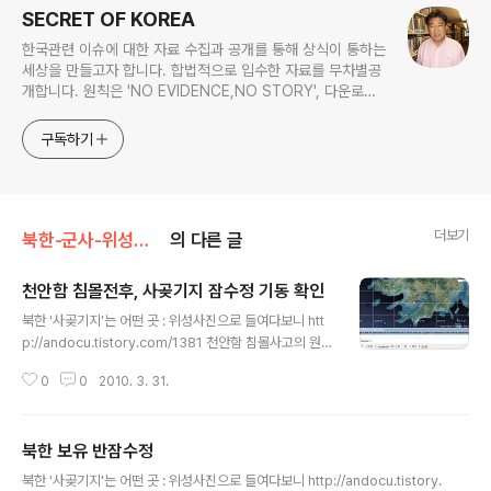
SECRET OF KOREA
한국관련 이슈에 대한 자료 수집과 공개를 통해 상식이 통하는
세상을 만들고자 합니다. 합법적으로 입수한 자료를 무차별공
개합니다. 원칙은 'NO EVIDENCE,NO STORY', 다운로드
www.docstoc.com/profile/cyan67 , 이메일
jesim56@gmail.com, 안보일때는 구글리더나 RSS로!!
구독하기
더보기
북한-군사-위성사진
의 다른 글
천안함 침몰전후, 사곶기지 잠수정 기동 확인
글 내용
북한 '사곶기지'는 어떤 곳 : 위성사진으로 들여다보니 htt
p://andocu.tistory.com/1381 천안함 침몰사고의 원인
으로 북한 잠수정 또는 반잠수정에 의한 어뢰·기뢰의 공격
0
0
2010. 3. 31.
가능성이 거론되고 있는 가운데 사고 발생지역인 백령도에
서 멀지 않은 북한 서해안 잠수함 기지에서 천안함이 침몰
한 지난 26일을 전후해 잠수정(또는 반잠수정)이 사라졌다
북한 보유 반잠수정
가 다시 나타난 사실이 확인된 것으로 알려졌다. 원본출처
글 내용
조선일보 http://news.chosun.com/site/data/html_
북한 '사곶기지'는 어떤 곳 : 위성사진으로 들여다보니 http://andocu.tistory.