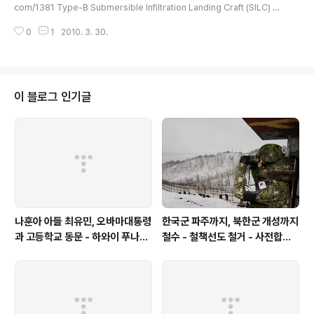
dir/2010/03/31/2010033100165.html?Dep1=ne
com/1381 Type-B Submersible Infiltration Landing Craft (SILC) Di
ws&Dep2=headline1&Dep3=h1_01_rel01 정부 소
mensions: L 9.3m, W2.54, Displacement: 5 tons (est) Speed: 30-
식통은 30일 "천안함 침몰사고 이후 미 정찰위성 사진 등
0
1
2010. 3. 30.
40 kts surfaced; 12kts semi-submerged (est) Range: 300nm surf
을 정밀 분석해본 결과..
aced (est) Compliment: 3 (2x crew, 3 pax) Armament: small arms
The first submersible infiltration craft was captured in 1983 by S
outh Korean forces. The boat ..
이 블로그 인기글
나훈아 아들 최유민, 오바마대통령
한국군 파주까지, 북한군 개성까지
과 고등학교 동문 - 하와이 푸나호
철수 - 철책선도 철거 - 사전합의
우사립학교 동문
설 주요내용