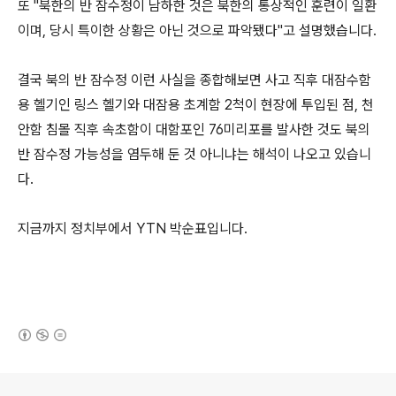
또 "북한의 반 잠수정이 남하한 것은 북한의 통상적인 훈련이 일환
이며, 당시 특이한 상황은 아닌 것으로 파악됐다"고 설명했습니다.
결국 북의 반 잠수정 이런 사실을 종합해보면 사고 직후 대잠수함
용 헬기인 링스 헬기와 대잠용 초계함 2척이 현장에 투입된 점, 천
안함 침몰 직후 속초함이 대함포인 76미리포를 발사한 것도 북의
반 잠수정 가능성을 염두해 둔 것 아니냐는 해석이 나오고 있습니
다.
지금까지 정치부에서 YTN 박순표입니다.
(새창열림)
로그 정보