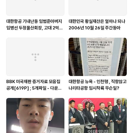
대한항공 기내난동 임범준아버지
대한민국 황실재산은 얼마나 되나
임병선 두정물산회장, 고대 2억기
2006년 10월 26일 주간동아
탁
BBK 미국재판 증거자료 모음집
대한항공 뉴욕 - 인천행 , 직항않고
공개[619P] ; 5개파일 - 다운로
나리타공항 임시착륙 무슨일?
드가능