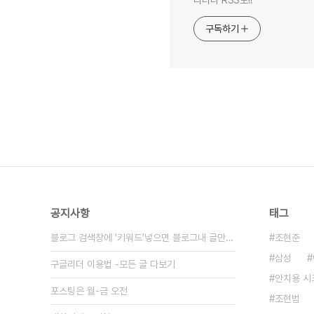
구독하기
공지사항
태그
블로그 검색창에 '키워드'넣으면 블로그내 글만 검색
조현준
삼성
구글리더 이용법 -모든 글 다보기
안치용 
포스팅은 월-금 오전
조현범