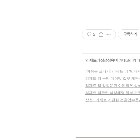
5
구독하기
'
리제트리 삼성상속녀
' 카테고리의 다
[아쉬운 실패기] 리제트 리 '만나
리제트 리 공범 데이빗 갈렛 재
리제트 리 검찰문건 이메일은 삼성
리제트 리관련 삼성해명 일부 거
삼성, '리제트 리관련 검찰압수문