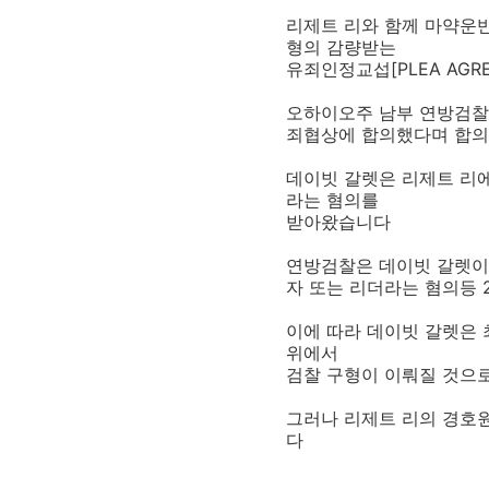
리제트 리와 함께 마약운
형의 감량받는
유죄인정교섭[PLEA AGR
오하이오주 남부 연방검찰
죄협상에 합의했다며 합
데이빗 갈렛은 리제트 리
라는 혐의를
받아왔습니다
연방검찰은 데이빗 갈렛이
자 또는 리더라는 혐의등
이에 따라 데이빗 갈렛은 
위에서
검찰 구형이 이뤄질 것으
그러나 리제트 리의 경호
다