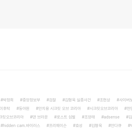
박정희
중앙정보부
검찰
김형욱 실종사건
조현상
사이버
이후락
동아원
안치용 시크릿 오브 코리아
시크릿오브코리아
천
시크릿오브코리아
댄 브라운
로스트 심벌
조양래
adsense
김
hidden cam.바이러스
프리메이슨
효성
김형욱
안다큐