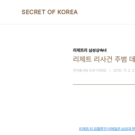
본문 바로가기
SECRET OF KOREA
리제트리 삼성상속녀
리제트 리사건 주범 
안치용 AN CHI YONG
2010. 11. 2. 
리제트 리 검찰문건 이메일은 삼성과 무