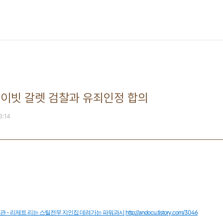
데이빗 갈렛 검찰과 유죄인정 합의
23:14
관 - 리제트 리는 스틸전무 지인집 데려가는 파워과시
http://andocu.tistory.com/3046