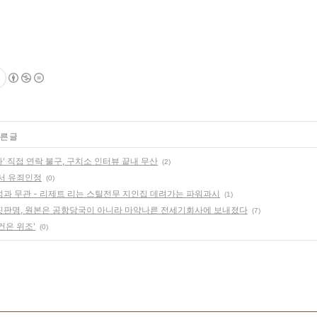
른 글
자' 직접 연락 불구, 구치소 인터뷰 끝내 무산
(2)
판서 유죄인정
(0)
과 무관 - 리제트 리는 스틸전무 지인집 데려가는 파워과시
(1)
짓판명, 원본은 공항당국이 아니라 마약나른 전세기회사에 보내졌다
(7)
건은 위조'
(0)