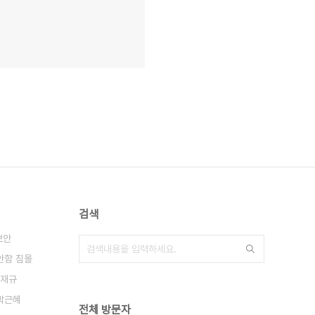
검색
보안
안함 침몰
재규
박근혜
전체 방문자