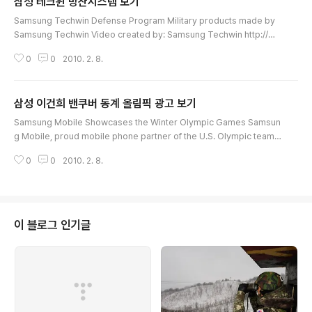
삼성 테크윈 방산시스템 보기
글 내용
Samsung Techwin Defense Program Military products made by
Samsung Techwin Video created by: Samsung Techwin http://w
ww.samsungtechwin.com/
0
0
2010. 2. 8.
삼성 이건희 밴쿠버 동계 올림픽 광고 보기
글 내용
Samsung Mobile Showcases the Winter Olympic Games Samsun
g Mobile, proud mobile phone partner of the U.S. Olympic team,
showcases the Winter Olympic Games throughout the years. Wa
0
0
2010. 2. 8.
tch the 2010 Olympic Games on your Samsung Mythic, available
exclusively from AT&T.
이 블로그 인기글