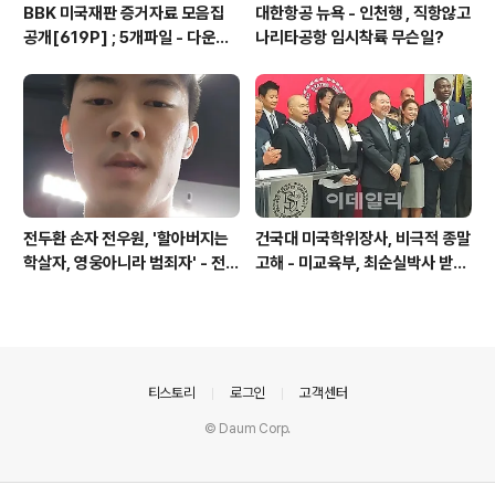
BBK 미국재판 증거자료 모음집
대한항공 뉴욕 - 인천행 , 직항않고
공개[619P] ; 5개파일 - 다운로
나리타공항 임시착륙 무슨일?
드가능
전두환 손자 전우원, '할아버지는
건국대 미국학위장사, 비극적 종말
학살자, 영웅아니라 범죄자' - 전재
고해 - 미교육부, 최순실박사 받은
용박상아아들 전우원
PSU 인증취소
의안내
티스토리
로그인
고객센터
© Daum Corp.