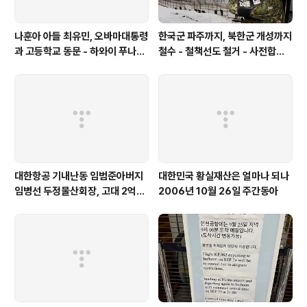
나훈아 아들 최유민, 오바마대통령
한국군 파주까지, 북한군 개성까지
과 고등학교 동문 - 하와이 푸나호
철수 - 철책선도 철거 - 사전합의
우사립학교 동문
설 주요내용
대한항공 기내난동 임범준아버지
대한민국 황실재산은 얼마나 되나
임병선 두정물산회장, 고대 2억기
2006년 10월 26일 주간동아
탁