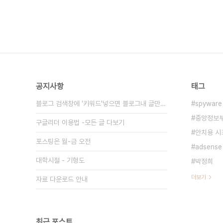
공지사항
태그
블로그 검색창에 '키워드'넣으면 블로그내 글만 검색
spyware
중앙정보
구글리더 이용법 -모든 글 다보기
안치용 
포스팅은 월-금 오전
adsense
대학시절 - 기형도
박정희
더보기
자료 다운로드 안내
최근 포스트