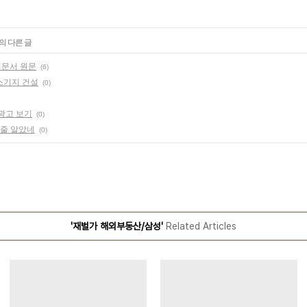
의 다른 글
정문서 원문
(6)
스기지 건설
(0)
광고 보기
(0)
인 줄 알았네
(0)
'재벌가 해외부동산/삼성'
Related Articles