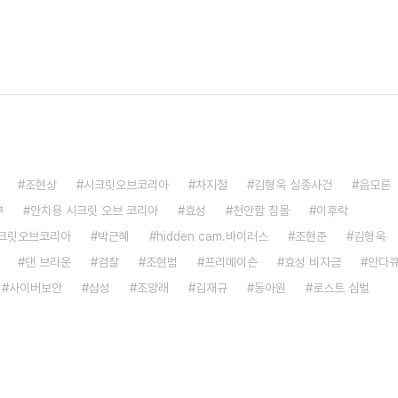
조현상
시크릿오브코리아
차지철
김형욱 실종사건
음모론
부
안치용 시크릿 오브 코리아
효성
천안함 침몰
이후락
시크릿오브코리아
박근혜
hidden cam.바이러스
조현준
김형욱
댄 브라운
검찰
조현범
프리메이슨
효성 비자금
안다
사이버보안
삼성
조양래
김재규
동아원
로스트 심벌