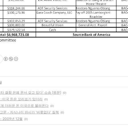
글
타 결함 은폐 문서 갖고 있다' 소송 [원문]
(0)
: 미국 돈은 꼬리표가 있더라
(0)
전세계 더러운 돈 미국으로 몰려온다
(0)
고문 - 자식나이 판사가 '버릇없다' 질책
(0)
 2009년 12월
(0)