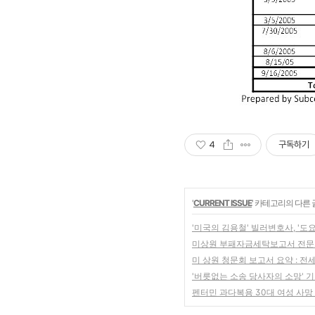
4
구독하기
'
CURRENT ISSUE
' 카테고리의 다른 
'미국의 김용철' 빌러변호사, '도요
미상원 부패자금세탁보고서 전문 
미 상원 청문회 보고서 요약 : 
'버릇없는 소송 당사자의 소망' 기
펜터민 과다복용 30대 여성 사망 -