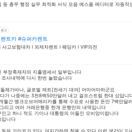
 등 총무 행정 실무 최적화 서식 모음 예스폼 에디터로 자동작성
광고
렌트카 #슈퍼카렌트
 사고보험대차 l 외제차렌트 l 웨딩카 l VIP의전
린 부정축재자의 지출명세서 일부입니다
 조사내역에 다시 한번 놀랐습니다
, 돌체가바나, 글로벌 제트[전세기 대여] 어마어마하군요
다가 나중에는 3천8백50만달러 내고 걸프스트림 한대 샀답니
 10개월간 뱅크오브어메리카를 통해 수표로 사용한 돈만 7백만달러
, 그리고 여러 거래은행중 한개 은행만의 내역입니다
구인고 하니 적도 기이나 대통령의 아들인 오비앙이랍니다
용입니다
돈은 꼬리표가 있다, 어지간하면 찾을 수 있다 이런 생각이 드