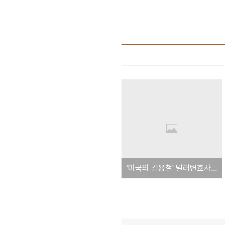
'미국의 김용철' 빌러변호사, '도요타 결함 은폐 문서 갖고 있다' 소송 [원문]