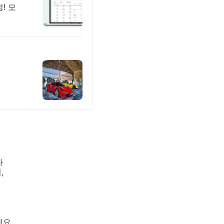
! 모
다
,
네요