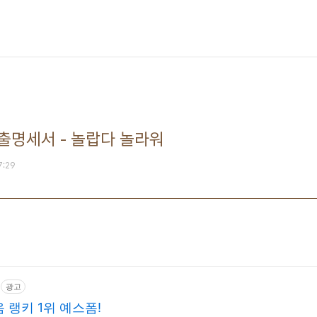
출명세서 - 놀랍다 놀라워
7:29
광고
 랭키 1위 예스폼!