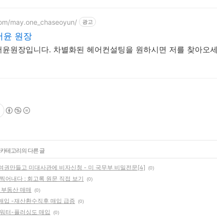
com/may.one_chaseoyun/
광고
서윤 원장
서윤원장입니다. 차별화된 헤어컨설팅을 원하시면 저를 찾아오
' 카테고리의 다른 글
여권만들고 미대사관에 비자신청 - 미 국무부 비밀전문[4]
(0)
찍어내다 : 회고록 원문 직접 보기
(0)
립 부동산 매매
(0)
매입 -재산환수직후 매입 급증
(0)
지워터-플러싱도 매입
(0)