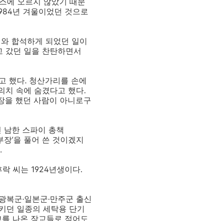
뉴스에 오르지 않았기 때문
984년 겨울이었던 것으로
씨와 합석하게 되었던 일이
고 갔던 일을 찬탄하면서
고 했다. 청산가리를 손에
의치 속에 숨겼다고 했다.
부장을 했던 사람이 아니로구
전 남한 스파이 총책
앙정보부장’을 풀어 쓴 것이겠지
.
락 씨는 1924년생이다.
광복군·일본군·만주군 출신
키던 일종의 세탁용 단기
학교를 나온 장교들로 적어도