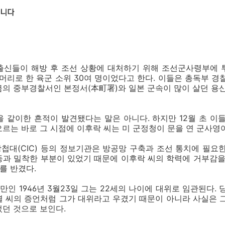
출신들이 해방 후 조선 상황에 대처하기 위해 조선군사령부에 
머리로 한 육군 소위 30여 명이었다고 한다. 이들은 총독부 경
의 중부경찰서인 본정서(本町署)와 일본 군속이 많이 살던 용
 같이한 흔적이 발견됐다는 말은 아니다. 하지만 12월 초 이
르는 바로 그 시점에 이후락 씨는 미 군정청이 문을 연 군사영
방첩대(CIC) 등의 정보기관은 방공망 구축과 조선 통치에 필요
과 밀착한 부분이 있었기 때문에 이후락 씨의 학력에 거부감을
를 반겼다.
만인 1946년 3월23일 그는 22세의 나이에 대위로 임관된다. 
 씨의 증언처럼 그가 대위라고 우겼기 때문이 아니라 사실은 
던 것으로 보인다.