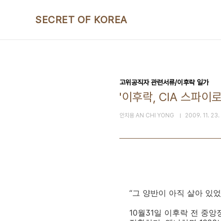
본문 바로가기
SECRET OF KOREA
고위공직자 관련서류/이후락 일가
'이후락, CIA 스파이
안치용 AN CHI YONG
2009. 11. 23.
“그 양반이 아직 살아 있었
10월31일 이후락 전 중