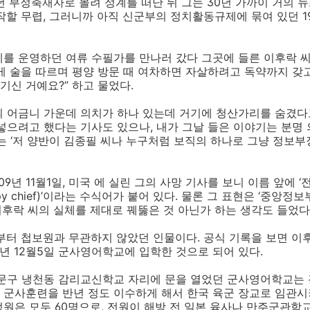
0년 부정축재자로 몰려 정계를 떠난 뒤 그는 30년 가까이 거의 
작할 무렵, 그러니까 아직 신군부의 정치활동규제에 묶여 있던 1
페를 운영하던 여류 수필가를 만나러 갔다 그곳에 들른 이후락 
게 술을 따르며 평양 방문 때 여차하면 자살하려고 독약까지 갖
기신 거예요?” 하고 물었다.
 어금니 가운데 의치가 하나 있는데 거기에 청산가리를 숨겼다
넣으려고 했다는 기사도 있으나, 내가 그날 들은 이야기는 분명 
는 ‘저 양반이 김종필 씨나 누구처럼 보직의 하나로 그냥 정보
9년 11월1일, 미국
에 실린 그의 사망 기사를 보니 이름 앞에 ‘
ean spy chief)’이라는 수식어가 붙어 있다. 물론 그 표현은 ‘중
 이후락 씨의 실체를 제대로 꿰뚫은 것 아닌가 하는 생각도 들었다
부터 첩보원과 무관하지 않았던 인물이다. 공식 기록을 보면 이후
45년 12월5일 군사영어학교에 입학한 것으로 되어 있다.
대문구 냉천동 감리교신학교 자리에 문을 열었던 군사영어학교는 
 군사훈련을 반년 정도 이수하게 해서 한국 육군 장교로 임관시
 정원은 모두 60명으로, 전원이 해방 전 일본 육사나 만주군관