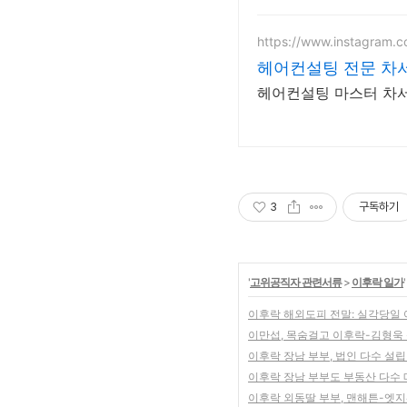
https://www.instagram.
헤어컨설팅 전문 차
헤어컨설팅 마스터 차
3
구독하기
'
고위공직자 관련서류
>
이후락 일가
이후락 해외도피 전말: 실각당일 
이만섭, 목숨걸고 이후락-김형욱 
이후락 장남 부부, 법인 다수 설
이후락 장남 부부도 부동산 다수 
이후락 외동딸 부부, 맨해튼-엣