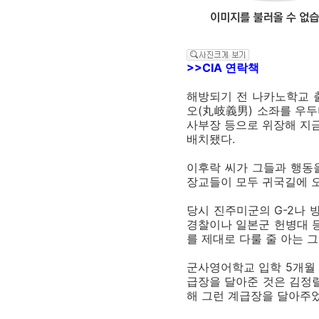
>>CIA 연락책
해방되기 전 나카노학교 
오(丸岐義男) 소좌를 우두
사부장 등으로 위장해 지금
배치됐다.
이후락 씨가 그들과 행동을
장교들이 모두 귀국길에 오
당시 진주미군의 G-2나 
경찰이나 일본군 헌병대 등
를 제대로 다룰 줄 아는 그
군사영어학교 입학 5개월 
급장을 달아준 것은 김정렬
해 그런 계급장을 달아주었