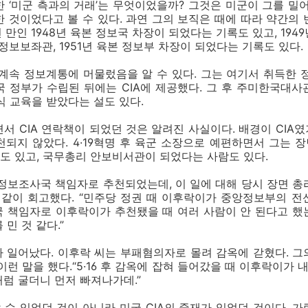
 ‘미군 측과의 거래’는 무엇이었을까? 그것은 미군이 그를 밀
 것이었다고 볼 수 있다. 과연 그의 보직은 때에 따라 약간의
 만인 1948년 육본 정보국 차장이 되었다는 기록도 있고, 1949
정보보좌관, 1951년 육본 정보부 차장이 되었다는 기록도 있다.
계속 정보계통에 머물렀음을 알 수 있다. 그는 여기서 취득한 
민국 정부가 수립된 뒤에는 CIA에 제공했다. 그 후 주미한국대
정식 교육을 받았다는 설도 있다.
서 CIA 연락책이 되었던 것은 알려진 사실이다. 배경이 CIA였기
되지 않았다. 4·19혁명 후 육군 소장으로 예편하면서 그는
도 있고, 국무총리 안보비서관이 되었다는 사람도 있다.
정보조사국 책임자로 추천되었는데, 이 일에 대해 당시 장면 
같이 회고했다. “민주당 정권 때 이후락이가 중앙정보부의 전
국 책임자로 이후락이가 추천됐을 때 여러 사람이 안 된다고 했
 민 것 같다.”
타가 일어났다. 이후락 씨는 부패혐의자로 몰려 감옥에 갇혔다. 
런 말을 했다.“5·16 후 감옥에 잡혀 들어갔을 때 이후락이가 
럼 굴더니 먼저 빠져나가데.”
수 있었던 것이 아니라 미국 CIA의 중재가 있었던 것이다. 가령 