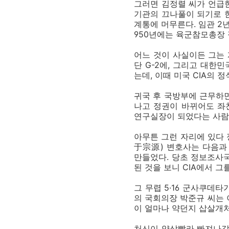
그러면 김정렬 씨가 언급한
기관의 끄나풀이 되기로 한
계통에 머무른다. 임관 2년
950년에는 육군참모총장 
어느 것이 사실이든 그는 
단 G-2에, 그리고 대한
는데, 이때 미국 CIA의 
귀국 후 국방부에 근무하면
나고 정권이 바뀌어도 좌천
연구실장이 되었다는 사람
아무튼 그런 자리에 있다 
于宗源) 변호사는 다음과 
만들었다. 당초 정보조사
된 것을 보니 CIA에서 그를
그 무렵 5·16 군사쿠데
의 국회의장 박준규 씨는 이
이 얼마나 약던지 삽살개처
처신이 약삭빨라 빠져나갈 