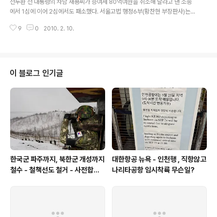
전두환 전 대통령의 차남 재용씨가 증여세 80억여원을 취소해 달라고 낸 소송
ews&Dep2=headline1&Dep3=h1_..
에서 1심에 이어 2심에서도 패소했다. 서울고법 행정6부(황찬현 부장판사)는 1
0일 재용씨가 서울 서대문세무서를 상대로 낸 증여세 부과처분 취소 청구소송
9
0
2010. 2. 10.
항소심에서 "2000년도 귀속분 증여세 80억여원 가운데 3억여원을 제외한 7
7억여원을 납부하라"는 1심 판결을 유지했다. 재용씨는 세무당국이 외조부에게
받은 액면가 167억원(시가 119억여원) 상당의 국민주택채권을 전 전 대통령과
외조부에게서 나온 자금으로 마련한 것으로 보고 80억여원의 증여세를 부과하
자 소송을 냈다. 앞서 재용씨는 증여세 포탈 혐의로 구속기소돼 2007년 징역 2
이 블로그 인기글
년6월에 집행유예 3년, 벌금 28억원이 확정됐다. 원본출처 : 연합뉴스 http://a
ndoc..
한국군 파주까지, 북한군 개성까지
대한항공 뉴욕 - 인천행 , 직항않고
철수 - 철책선도 철거 - 사전합의
나리타공항 임시착륙 무슨일?
설 주요내용