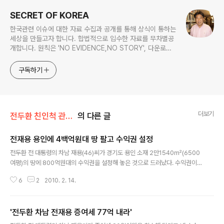
SECRET OF KOREA
한국관련 이슈에 대한 자료 수집과 공개를 통해 상식이 통하는
세상을 만들고자 합니다. 합법적으로 입수한 자료를 무차별공
개합니다. 원칙은 'NO EVIDENCE,NO STORY', 다운로드
www.docstoc.com/profile/cyan67 , 이메일
jesim56@gmail.com, 안보일때는 구글리더나 RSS로!!
구독하기
더보기
전두환 친인척 관련서류
의 다른 글
전재용 용인에 4백억원대 땅 팔고 수익권 설정
글 내용
전두환 전 대통령의 차남 재용(46)씨가 경기도 용인 소재 2만1540㎡(6500
여평)의 땅에 800억원대의 수익권을 설정해 놓은 것으로 드러났다. 수익권이
란 땅이 팔리거나 개발돼 수익이 났을 경우 수익금을 배정받을 권리를 뜻한다.
6
2
2010. 2. 14.
전씨의 수익권이 설정돼 있는 땅은 경기도 용인시 수지구 동천동 900번지 일대
6500여평 규모로 늘푸른오스카빌이라는 한 건설업체 소유로 돼 있다. 이 땅은
물류집배송단지로 개발이 예정돼 있는 요지로 시가가 3.3㎡당 1500만원에
'전두환 차남 전재용 증여세 77억 내라'
이른다. 원본출처 : 주간조선 http://news.chosun.com/site/data/html_di
글 내용
r/2010/02/11/2010021100585.html?Dep0=chosunmain&Dep1=n