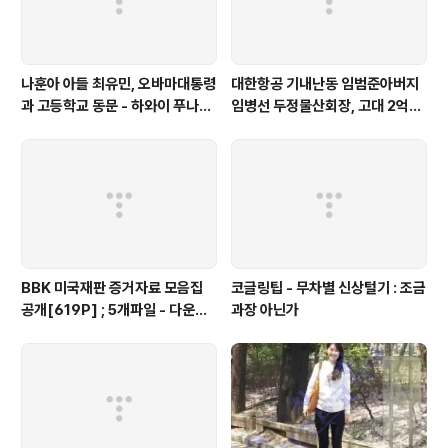
나훈아 아들 최유민, 오바마대통령
대한항공 기내난동 임범준아버지
과 고등학교 동문 - 하와이 푸나호
임병선 두정물산회장, 고대 2억기
우사립학교 동문
탁
BBK 미국재판 증거자료 모음집
코글링팁 - 무차별 신상털기 : 조금
공개[619P] ; 5개파일 - 다운로
과장 아닌가
드가능