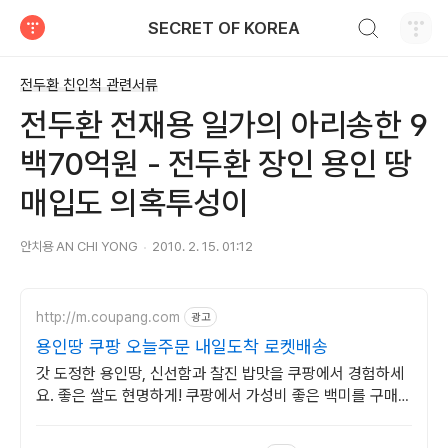
검색하기
SECRET OF KOREA
티스토리
전두환 친인척 관련서류
전두환 전재용 일가의 아리송한 9
백70억원 - 전두환 장인 용인 땅
매입도 의혹투성이
안치용 AN CHI YONG
2010. 2. 15. 01:12
http://m.coupang.com
광고
용인땅 쿠팡 오늘주문 내일도착 로켓배송
갓 도정한 용인땅, 신선함과 찰진 밥맛을 쿠팡에서 경험하세
요. 좋은 쌀도 현명하게! 쿠팡에서 가성비 좋은 백미를 구매하
고 적립 혜택 받으세요.