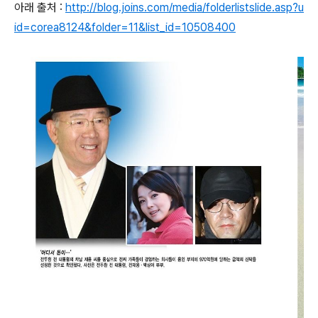
아래 출처 :
http://blog.joins.com/media/folderlistslide.asp?u
id=corea8124&folder=11&list_id=10508400