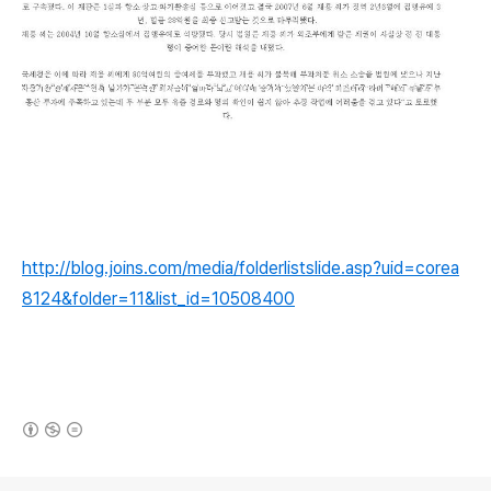
http://blog.joins.com/media/folderlistslide.asp?uid=corea
8124&folder=11&list_id=10508400
(새창열림)
로그 정보