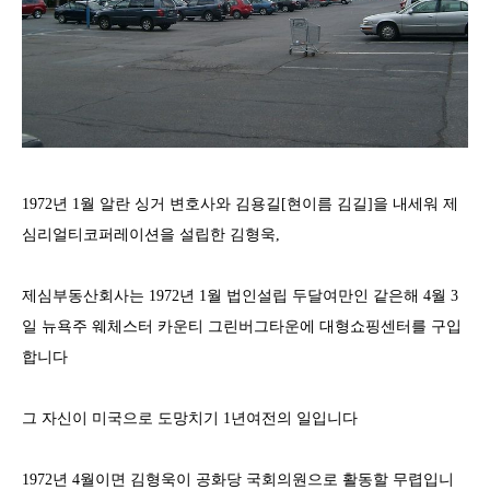
1972년 1월 알란 싱거 변호사와 김용길[현이름 김길]을 내세워 제
심리얼티코퍼레이션을 설립한 김형욱,
제심부동산회사는
1972
년
1
월 법인설립 두달여만인 같은해
4
월
3
일 뉴욕주 웨체스터 카운티 그린버그타운에 대형쇼핑센터를 구입
합니다
그 자신이 미국으로 도망치기 1년여전의 일입니다
1972
년
4
월이면 김형욱이 공화당 국회의원으로 활동할 무렵입니