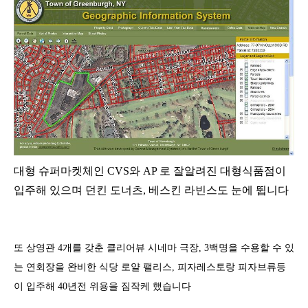
대형 슈퍼마켓체인
CVS
와
AP
로 잘알려진 대형식품점이
입주해 있으며 던킨 도너츠
,
베스킨 라빈스도 눈에 뜁니다
또 상영관
4
개를 갖춘 클리어뷰 시네마 극장
, 3
백명을 수용할 수 있
는 연회장을 완비한 식당 로얄 팰리스
,
피자레스토랑 피자브류등
이 입주해
40
년전 위용을 짐작케 했습니다