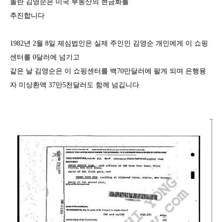
놀란 김영순은 미국 부동산의 현금화를
추진합니다
1982년 2월 8일 제심법인은 실제 주인인 김영순 개인에게 이 쇼핑
센터를 0달러에 넘기고
같은 날 김영순은 이 쇼핑센터를
백
70
만달러에 팔게 되며 은행융
자 미상환액
37
만
5
천달러도 함께 넘깁니다