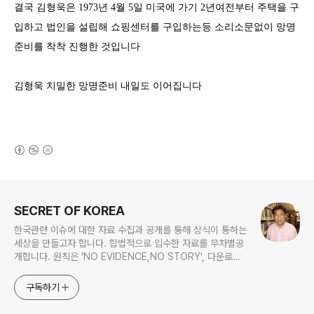
결국 김형욱은
1973
년
4
월
5
일 미국에 가기
2
년여전부터 주택을 구
입하고 법인을 설립해 쇼핑센터를 구입하는등 소리소문없이 망명
준비를 착착 진행한 것입니다
김형욱 치밀한 망명준비 내일도 이어집니다
(새창열림)
로그 정보
SECRET OF KOREA
한국관련 이슈에 대한 자료 수집과 공개를 통해 상식이 통하는
세상을 만들고자 합니다. 합법적으로 입수한 자료를 무차별공
개합니다. 원칙은 'NO EVIDENCE,NO STORY', 다운로드
www.docstoc.com/profile/cyan67 , 이메일
jesim56@gmail.com, 안보일때는 구글리더나 RSS로!!
구독하기