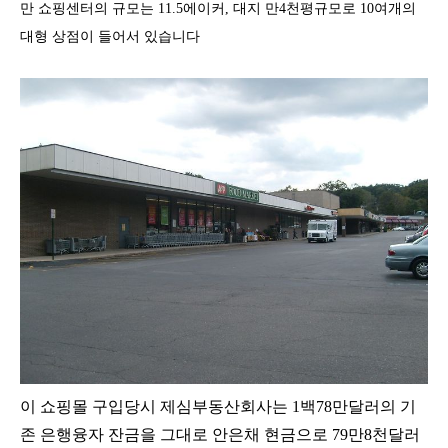
만 쇼핑센터의 규모는
11.5
에이커
,
대지 만
4
천평규모로
10
여개의
대형 상점이 들어서 있습니다
이 쇼핑몰 구입당시 제심부동산회사는
1
백
78
만달러의 기
존 은행융자 잔금을 그대로 안은채 현금으로
79
만
8
천달러