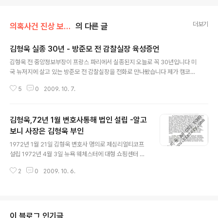
더보기
의혹사건 진상 보고서 전문/김형욱 실종사건
의 다른 글
김형욱 실종 30년 - 방준모 전 감찰실장 육성증언
글 내용
김형욱 전 중앙정보부장이 프랑스 파리에서 실종된지 오늘로 꼭 30년입니다 미
국 뉴저지에 살고 있는 방준모 전 감찰실장을 전화로 만나봤습니다 제가 캠코더
가 준비돼 있지 않아 방 전실장의 대면인터뷰 허용에도 불구하고 전화를 통해
5
0
2009. 10. 7.
인터뷰할 수 밖에 없었습니다 2014/05/22 - [분류 전체보기] - 방준모 전 중
앙정보부 감찰실장 21일 미국 뉴저지서 별세 동영상 편집과 동영상 올리기등이
익숙하지 않아서 이 짧은 육성을 올리는데도 엄청난 시간이 걸리는 군요 앞으로
김형욱,72년 1월 변호사통해 법인 설립 -알고
숙달되면 좀 나아지리라 생각합니다
보니 사장은 김형욱 부인
글 내용
1972년 1월 21일 김형욱 변호사 명의로 제심리얼티코프
설립 1972년 4월 3일 뉴욕 웨체스터에 대형 쇼핑센터 매
입 1973년 8월 21일 법인서류에 김영순이 사장임이 드러
2
0
2009. 10. 6.
나 김형욱은 1971년 1월 4일 부인명의로 자신이 살 집을
준비한데 이어 72년에도 준비를 늦추지 않습니다 김형욱
은 1971년 5월 공화당 전국구의원으로 국회에 진출하지만
이때도 미국망명계획을 착실하게 추진한 것으로 드러났습
니다 1972년 1월21일 뉴욕주 국무부에 김형욱의 행적을
이 블로그 인기글