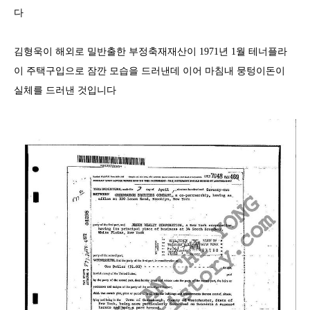
다
김형욱이 해외로 밀반출한 부정축재재산이
1971
년
1
월 테너플라
이 주택구입으로 잠깐 모습을 드러낸데 이어 마침내 뭉텅이돈이
실체를 드러낸 것입니다