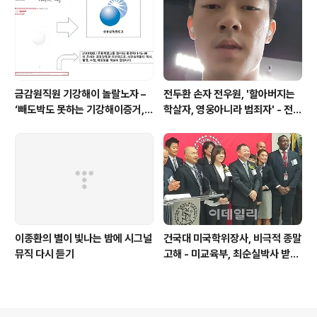
금감원직원 기강해이 놀랄노자 –
전두환 손자 전우원, '할아버지는
‘빼도박도 못하는 기강해이증거,
학살자, 영웅아니라 범죄자' - 전재
엉뚱하게도 미 연방법원서 들통 –
용박상아아들 전우원
가상화폐사기 연방 법원 소송장 보
니 금감원 컴퓨터서 출력 – 개인 소
송장에 ‘금감..
이종환의 별이 빛나는 밤에 시그널
건국대 미국학위장사, 비극적 종말
뮤직 다시 듣기
고해 - 미교육부, 최순실박사 받은
PSU 인증취소