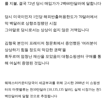
를 지불
,
결국
72
년 당시 매입가가
2
백
60
만달러에 달합니다
당시 미국이민자 1인당 해외반출허용한도가 70달러에서
막 백달러로 상향조정됐던 시점
그야말로 당시로서는 상상이 쉽지 않은 거액입니다
김형욱 본인이 프레이저 청문회에서 증언했든 '여러분이
상상하기 힘들 정도의 막강한 권력'을
휘두르며 엄청난 재산을 모았음이 대형쇼핑센터 구매를 통
해 여실히 증명된 것입니다
웨체스터카운티당국이 세금부과를 위해 고시한
2008
년 이 쇼핑센
터의 마켓밸류는 천
10
만달러
[10,135,135
달러
],
실제 시장가는 천
5
백만달러에 달할 것으로 추정됩니다