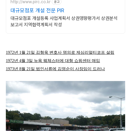
http://www.pirc.co.kr
광고
대규모점포 개설 전문 PIR
대규모점포 개설등록 사업계획서 상권영향평가서 상권분석
보고서 지역협력계획서 작성
1972
년
1
월
21
일 김형욱 변호사 명의로 제심리얼티코프 설립
1972
년
4
월
3
일 뉴욕 웨체스터에 대형 쇼핑센터 매입
1973
년
8
월
21
일 법인서류에 김영순이 사장임이 드러나