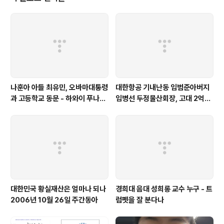
가늠케 하는 한 법인의 설립신청서가 제출됐습니다. 법인
의 이름은 제심리얼티코프. [JESIM REALTY CORP] 제
심은 부부나 동기간에 힘을 합쳐 일을 열심히 한다 이런 뜻
이라고 합니다 우리말로 풀자면 제심부동산회사인 이 법인
은 1972년 1월 1..
나훈아 아들 최유민, 오바마대통령
대한항공 기내난동 임범준아버지
과 고등학교 동문 - 하와이 푸나호
임병선 두정물산회장, 고대 2억기
우사립학교 동문
탁
대한민국 황실재산은 얼마나 되나
경희대 음대 성희롱 교수 누구 - 트
2006년 10월 26일 주간동아
럼펫을 잘 분다나