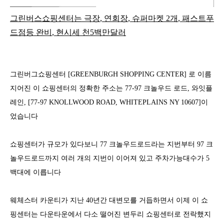
그린버스쇼핑센터는 극장
,
연회장
,
슈퍼마켓
2
개
,
패스트푸
드점등 완비
,
현시세 천
5
백만달러
그린버그쇼핑센터
[GREENBURGH SHOPPING CENTER]
로 이름
지어진 이 쇼핑센터의 정확한 주소는
77-97
크놀우드 로드
,
와잇플
레인
, [77-97 KNOLLWOOD ROAD,
WHITEPLAINS NY 10607]
이
었습니다
쇼핑센터가 규모가 있다보니
77
크놀우드로드라는 지번부터
97
크
놀우드로드까지 여러 개의 지번이 이어져 있고 주차가능대수가
5
백대에 이릅니다
웨체스터 카운티가 지난
40
년간 대변모를 거듭하면서 이제 이 쇼
핑센터는 다운타운에서 다소 떨어진 변두리 쇼핑센터로 전락했지