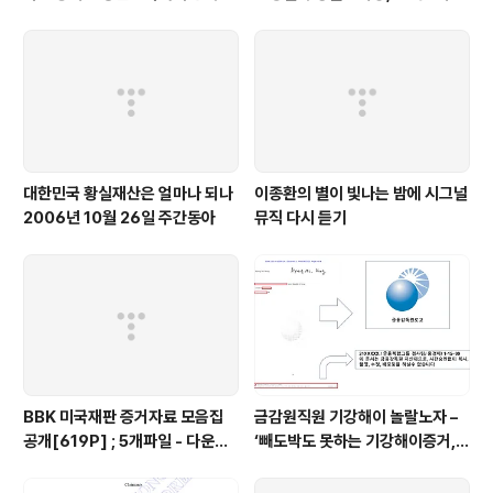
우사립학교 동문
탁
대한민국 황실재산은 얼마나 되나
이종환의 별이 빛나는 밤에 시그널
2006년 10월 26일 주간동아
뮤직 다시 듣기
BBK 미국재판 증거자료 모음집
금감원직원 기강해이 놀랄노자 –
공개[619P] ; 5개파일 - 다운로
‘빼도박도 못하는 기강해이증거,
드가능
엉뚱하게도 미 연방법원서 들통 –
가상화폐사기 연방 법원 소송장 보