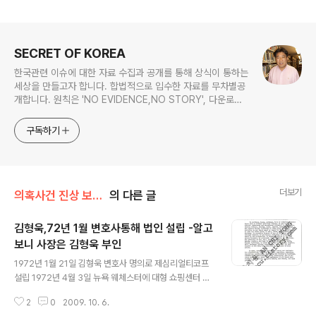
로그 정보
SECRET OF KOREA
한국관련 이슈에 대한 자료 수집과 공개를 통해 상식이 통하는
세상을 만들고자 합니다. 합법적으로 입수한 자료를 무차별공
개합니다. 원칙은 'NO EVIDENCE,NO STORY', 다운로드
www.docstoc.com/profile/cyan67 , 이메일
jesim56@gmail.com, 안보일때는 구글리더나 RSS로!!
구독하기
더보기
의혹사건 진상 보고서 전문/김형욱 실종사건
의 다른 글
김형욱,72년 1월 변호사통해 법인 설립 -알고
보니 사장은 김형욱 부인
글 내용
1972년 1월 21일 김형욱 변호사 명의로 제심리얼티코프
설립 1972년 4월 3일 뉴욕 웨체스터에 대형 쇼핑센터 매
입 1973년 8월 21일 법인서류에 김영순이 사장임이 드러
2
0
2009. 10. 6.
나 김형욱은 1971년 1월 4일 부인명의로 자신이 살 집을