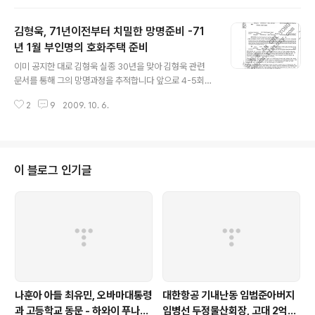
준비한데 이어 72년에도 준비를 늦추지 않습니다 김형욱
은 1971년 5월 공화당 전국구의원으로 국회에 진출하지만
김형욱, 71년이전부터 치밀한 망명준비 -71
이때도 미국망명계획을 착실하게 추진한 것으로 드러났습
니다 1972년 1월21일 뉴욕주 국무부에 김형욱의 행적을
년 1월 부인명의 호화주택 준비
글 내용
가늠케 하는 한 법인의 설립신청서가 제출됐습니다. 법인
이미 공지한 대로 김형욱 실종 30년을 맞아 김형욱 관련
의 이름은 제심리얼티코프. [JESIM REALTY CORP] 제
문서를 통해 그의 망명과정을 추적합니다 앞으로 4-5회에
심은 부부나 동기간에 힘을 합쳐 일을 열심히 한다 이런 뜻
걸쳐 일단 치밀한 망명준비 과정을 각종 서류와 함께 전하
이라고 합니다 우리말로 풀자면 제심부동산회사인 이 법인
2
9
2009. 10. 6.
고 유언장, 유언장의 증인, 김형욱일가의 기구한 사연등 다
은 1972년 1월 1..
음 순서로 넘어가겠습니다 안치용백 =============
===================================
===================================
============================= 김형욱 7
이 블로그 인기글
1년 이전부터 부동산구입 망명준비 -1971년 1월 부인명의
호화주택 매입 -1972년 4월 법인명의 대형쇼핑센터 매입
30년전 파리에서 실종된 김형욱 전 중앙정보부장이 망명
이전부터 미국에 주택을 구입한 것은 물론 대형쇼핑센터를
매입하는등 ..
나훈아 아들 최유민, 오바마대통령
대한항공 기내난동 임범준아버지
과 고등학교 동문 - 하와이 푸나호
임병선 두정물산회장, 고대 2억기