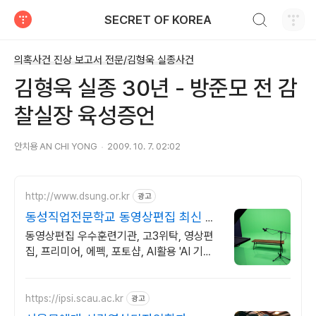
검색하기
SECRET OF KOREA
티스토리
의혹사건 진상 보고서 전문/김형욱 실종사건
김형욱 실종 30년 - 방준모 전 감
찰실장 육성증언
안치용 AN CHI YONG
2009. 10. 7. 02:02
http://www.dsung.or.kr
광고
동성직업전문학교 동영상편집 최신 AI
활용 기능 습득
동영상편집 우수훈련기관, 고3위탁, 영상편
집, 프리미어, 에펙, 포토샵, AI활용 'AI 기획
과 편집까지' 초보자도 쉽게 배우는 영상, 기
업이 원하는 실무능력 완성
https://ipsi.scau.ac.kr
광고