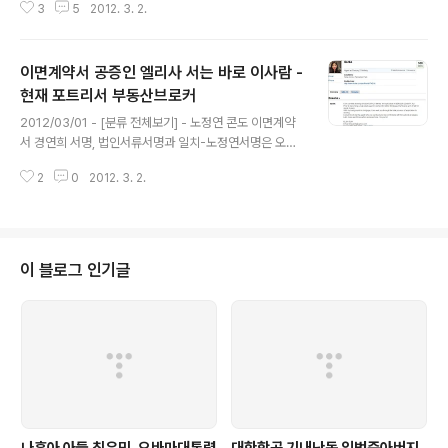
3
5
2012. 3. 2.
에 제출한 서류의 서명과 거의 일치하는 것으로 드러났습
니다. 그러나 그 계약서의 노정연씨 서명이 과연 노씨의 서
명인지는 밝혀지지 않고 있습니다. 2012/03/01 - [분류
이면계약서 공증인 엘리사 서는 바로 이사람 -
전체보기] - 곽상언, 사실이라한들, 제 아내는 아비를 잃은
불쌍한 여인입니다 - 페이스북 전문 2012/03/01 - [분류
현재 포트리서 부동산브로커
글 내용
전체보기] - 이면계약서 공증인 엘리사 서는 바로 이사람 -
2012/03/01 - [분류 전체보기] - 노정연 콘도 이면계약
현재 포트리서 부동산브로커 2010/10/12 - [노무현 친인
서 경연희 서명, 법인서류서명과 일치-노정연서명은 오리
척 관련서류] - '노무현비자금 백만달러 환치기 직접 개
무중 2012/03/01 - [분류 전체보기] - 곽상언, 사실이라
입'폭로 : 삼성 전 임원 딸 관여-검찰수사와 일부 일치 뉴저
2
0
2012. 3. 2.
한들, 제 아내는 아비를 잃은 불쌍한 여인입니다 - 페이스
지주정부 조회결..
북 전문 이달호씨가 제시한 노정연-경연희 이면계약서에
공증인으로 나타난 사람은 엘리사 서 라는 여성입니다. 엘
리사 서라는 여성은 경연희가 운영한 이벤처투자사에서 직
원으로 일했던 사람입니다 엘리사 서는 경연희가 2008년
이 블로그 인기글
사실상 이벤처투자사를 접게 되자 그녀와 갈라서서 부동산
브로커로서 활동하고 있습니다 그녀는 뉴저지주 팰리세이
즈 파크의 센** 21 **** 부동산회사에서 브로커로 일하
다 지난해 7월 23일부터는 뉴저지 포트리 메인스트릿의
W부동산에서 일하고 있습니다...