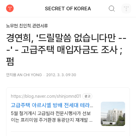
검색하기
SECRET OF KOREA
티스토리
노무현 친인척 관련서류
경연희, '드릴말씀 없습니다만 --
-' - 고급주택 매입자금도 조사 ;
펌
안치용 AN CHI YONG
2012. 3. 3. 09:30
https://blog.naver.com/shinjomnd01
광고
고급주택 아르시엘 방배 전세대 테라스
정남향 럭셔리
5월 철거개시 고급빌라 전문시행사가 선보
이는 프리미엄 주거환경 동광단지 재개발 사
전청약 혜택을 소수의 고객들에게만 제공합
니다.