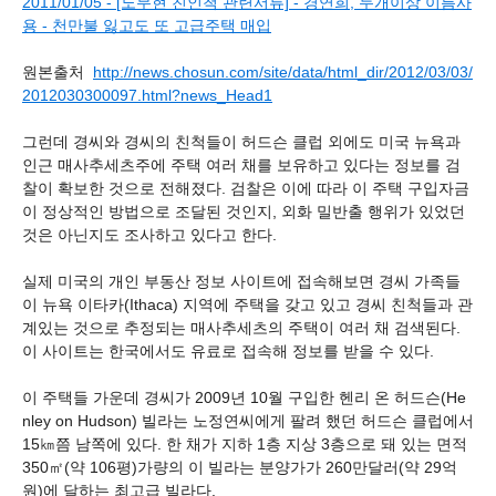
2011/01/05 - [노무현 친인척 관련서류] - 경연희, 두개이상 이름사
용 - 천만불 잃고도 또 고급주택 매입
원본출처
http://news.chosun.com/site/data/html_dir/2012/03/03/
2012030300097.html?news_Head1
그런데 경씨와 경씨의 친척들이 허드슨 클럽 외에도 미국 뉴욕과
인근 매사추세츠주에 주택 여러 채를 보유하고 있다는 정보를 검
찰이 확보한 것으로 전해졌다. 검찰은 이에 따라 이 주택 구입자금
이 정상적인 방법으로 조달된 것인지, 외화 밀반출 행위가 있었던
것은 아닌지도 조사하고 있다고 한다.
실제 미국의 개인 부동산 정보 사이트에 접속해보면 경씨 가족들
이 뉴욕 이타카(Ithaca) 지역에 주택을 갖고 있고 경씨 친척들과 관
계있는 것으로 추정되는 매사추세츠의 주택이 여러 채 검색된다.
이 사이트는 한국에서도 유료로 접속해 정보를 받을 수 있다.
이 주택들 가운데 경씨가 2009년 10월 구입한 헨리 온 허드슨(He
nley on Hudson) 빌라는 노정연씨에게 팔려 했던 허드슨 클럽에서
15㎞쯤 남쪽에 있다. 한 채가 지하 1층 지상 3층으로 돼 있는 면적
350㎡(약 106평)가량의 이 빌라는 분양가가 260만달러(약 29억
원)에 달하는 최고급 빌라다.