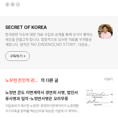
(새창열림)
로그 정보
SECRET OF KOREA
한국관련 이슈에 대한 자료 수집과 공개를 통해 상식이 통하는
세상을 만들고자 합니다. 합법적으로 입수한 자료를 무차별공
개합니다. 원칙은 'NO EVIDENCE,NO STORY', 다운로드
www.docstoc.com/profile/cyan67 , 이메일
jesim56@gmail.com, 안보일때는 구글리더나 RSS로!!
구독하기
더보기
노무현 친인척 관련서류
의 다른 글
노정연 콘도 이면계약서 경연희 서명, 법인서
류서명과 일치-노정연서명은 오리무중
글 내용
이달호씨가 제시한 노정연-경연희이면계약서가 노정연환
치기의혹을 밝혀줄 핵심단서로 떠오른 가운데 이 계약서
경연희의 서명이 경씨가 법인을 설립하면서 뉴저지주정부