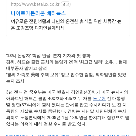
http://www.betalux.co.kr
광고
나이트가든리본 베타룩스
여유로운 전원생활과 나만의 온전한 휴식을 위한 체류감 높
은 조경조명 디자인설계업체
'13억 돈상자' 핵심 인물, 본지 기자와 첫 통화
경씨, 허드슨 클럽 근처의 분양가 29억 '최고급 빌라' 소유… 현재
내부공사 맡기고 잠적
'경씨 가족도 美에 주택 보유' 정보 입수한 검찰, 외화밀반출 있었
는지 조사
3년 전 대검 중수부는 미국 변호사 경연희(43)씨가 미국 뉴저지의
아파트인 허드슨 클럽 400호와 435호 두 채를
노무현
전 대통령
딸 정연(37)씨에게 팔려 했다는 단서를 잡고 수사하다가 노 전 대
통령의 자살로 수사를 중단했다. 경씨는 지난달 시민단체의 수사
의뢰로 노정연씨에게 2009년 1월 13억원을 환치기해 집값으로 받
았다는 의혹에 대해 검찰 수사를 받고 있다.