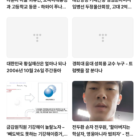
나훈아 아들 최유민, 오바마대통령
대한항공 기내난동 임범준아버지
과 고등학교 동문 - 하와이 푸나호
임병선 두정물산회장, 고대 2억기
우사립학교 동문
탁
대한민국 황실재산은 얼마나 되나
경희대 음대 성희롱 교수 누구 - 트
2006년 10월 26일 주간동아
럼펫을 잘 분다나
금감원직원 기강해이 놀랄노자 –
전두환 손자 전우원, '할아버지는
‘빼도박도 못하는 기강해이증거,
학살자, 영웅아니라 범죄자' - 전재