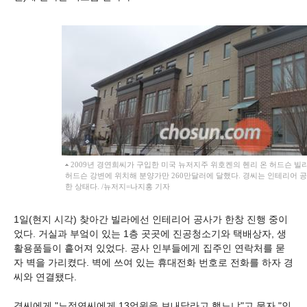
2009년 경연희씨가 구입한 미국 뉴저지주 위호켄의 헨리 온 허드슨 빌
허드슨 강변에 위치해 분양가만 260만달러에 달했다. 경씨는 인테리어 
한 상태다. /뉴저지=나지홍 기자
1일(현지 시각) 찾아간 빌라에선 인테리어 공사가 한창 진행 중이
었다. 거실과 부엌이 있는 1층 곳곳에 진공청소기와 택배상자, 생
활용품들이 흩어져 있었다. 공사 인부들에게 집주인 연락처를 묻
자 벽을 가리켰다. 벽에 쓰여 있는 휴대전화 번호로 전화를 하자 경
씨와 연결됐다.
경씨에게 "노정연씨에게 13억원을 보내달라고 했느냐"고 묻자 "인