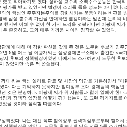
도 했고 의아하기도 했다. 장하성 교수의 소액주주운동은 한국의
 평가를 받고 있었지만 빨갱이 소리를 들을 정도는 아니었다.
주의의 핵심인 주주자본주의를 강화시키는 운동이라는 비판을 받
말해 삼성 총수의 가신을 반대하면 빨갱이라는 말인데 논리의 
로 했지만 어쩔 수 없이 한 가지 느낌을 덧붙인다면 이광재 씨가
매우 존중하고, 그와 매우 가까운 사이라 짐작할 수 있었다.
관계에 대해 더 강한 확신을 갖게 된 것은 노무현 후보가 민주
2002년 5월 어느 날 이광재씨는 삼성경제연구소에서 출간한 <
. 당시 후보의 정책팀장이었던 나에게도 소개하면서 노무현 후
하지 않았지만 속은 퍽 씁쓸했다.
 이광재 씨는 핵심 엘리트 관료 몇 사람의 명단을 거론하면서 "이
다녔다. 다는 기억하지 못하지만 참여정부 초대 경제팀의 핵심인 김
던 것은 분명하다. 이광재 씨가 위 사람들과 함께 일해야 한다고
역량과 정책적 입장을 어떻게 평가했는지, 또 그런 평가자료를 
있었을 것이라 짐작할 따름이다.
구성되었다. 나는 대선 직후 참여정부 권력핵심부로부터 철저히
의 정책팀장을 맡았고, 노무현 후보에게 많은 전문가를 소개하는