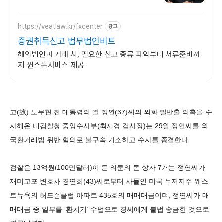
https://veatlaw.kr/fxcenter
광고
증권취득신고 법무법인비트
해외법인과 거래 시, 필요한 신고 종류 파악부터 서류준비까
지 원스톱서비스 제공
고(故) 노무현 전 대통령의 딸 정연(37)씨의 외화 밀반출 의혹을 수
사해온 대검찰청 중앙수사부(최재경 검사장)는 29일 정연씨를 외
국환거래법 위반 혐의로 불구속 기소하고 수사를 종결한다.
검찰은 13억원(100만달러)이 든 의문의 돈 상자 7개는 정연씨가
재미교포 변호사 경연희(43)씨로부터 사들인 미국 뉴저지주 웨스
트뉴욕의 허드슨클럽 아파트 435호의 매매대금이며, 정연씨가 매
매대금 중 일부를 ‘환치기’ 수법으로 경씨에게 불법 송금한 것으로