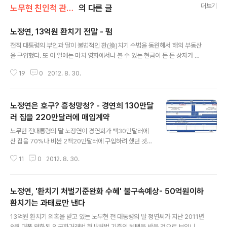
더보기
노무현 친인척 관련서류
의 다른 글
노정연, 13억원 환치기 전말 - 펌
글 내용
전직 대통령의 부인과 딸이 불법적인 환(換)치기 수법을 동원해서 해외 부동산
을 구입했다. 또 이 일에는 마치 영화에서나 볼 수 있는 현금이 든 돈 상자가 등
장하고, 선글라스와 마스크로 얼굴을 가린 심부름꾼도 등장했다. 검찰이 29일
19
0
2012. 8. 30.
수사를 종결한 '13억 돈 상자 사건'의 결론이 이렇다. 전직 대통령의 부인과 딸
은 노무현전 대통령의 부인 권양숙 여사와 딸 노정연씨 얘기다. 2012/08/29 -
[분류 전체보기] - 노정연은 호구? 흥청망청? - 경연희 130만달러 집을 220만
노정연은 호구? 흥청망청? - 경연희 130만달
달러에 매입계약 사건의 발단은 노 전 대통령이 재임 중이던 지난 2007년 6월
시작된다. 권 여사는 이때 2년간 미국 생활을 하고 있던 딸 정연씨에게 '사들일
러 집을 220만달러에 매입계약
글 내용
집을 찾아보라'고 말했다. 정연씨는 이에 평소 친하게 지내던 재미교포..
노무현 전대통령의 딸 노정연이 경연희가 백30만달러에
산 집을 70%나 비싼 2백20만달러에 구입하려 했던 것으
로 드러나 노정연이 경연희에게 약점이 잡혀 끌려다녔던
11
0
2012. 8. 30.
것으로 추정됩니다 검찰은 노정연이 경연희의 집 2채중 당
초 4백호를 구입하기로 했다가 2007년 10월 4백호보다
작은 435호를 사기로 하고 2백20만달러에 매매계약을
노정연, '환치기 처벌기준완화 수혜' 불구속예상- 50억원이하
체결했다고 밝혔습니다 2012/08/28 - [분류 전체보기]
- 한국, 지난해 무기판매 세계 5위등극 - MB정부 4년간
환치기는 과태료만 낸다
글 내용
무기수입계약액은 54억달러 : 미의회보고서2011/01/04
13억원 환치기 의혹을 받고 있는 노무현 전 대통령의 딸 정연씨가 지난 2011년
- [노무현 친인척 관련서류] - 노정연, 경연희에 '비자금'약
8월 대폭 완화된 외국환거래법 형사처벌 기준의 혜택을 받을 것으로 보입니다.