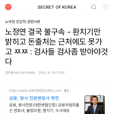
검색하기
SECRET OF KOREA
티스토리
노무현 친인척 관련서류
노정연 결국 불구속 - 환치기만
밝히고 돈출처는 근처에도 못가
고 ㅉㅉ : 검사들 검사좀 받아야것
다
안치용 AN CHI YONG
2012. 8. 29. 11:29
http://www.금융경제범죄센터.com
광고
금융, 형사 전문변호사 목헌
금융, 형사전문(대한변협인증) 금융위원회출
신 변호사, 불법외환, 환치기, 수사대응