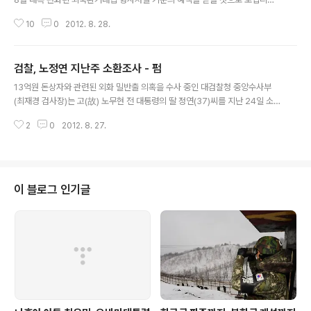
점잡혀 끌려다녔나? - 이게 콘도계약서[첨부] 뉴저지주 허
2012/08/29 - [분류 전체보기] - 노정연은 호구? 흥청망청? - 경연희 130만
드슨카운티등기소 확인결과 경연희는 노정연과의 매매계
10
0
2012. 8. 28.
달러 집을 220만달러에 매입계약 기획재정부는 지난 2011년 8월 1일자로 외
약보다 1년3개월 앞선 ..
국환거래법 형사처벌 기준금액을 5억원에서 50억원으로 크게 늘렸습니다. 이
는 예전에는 5억원이상 환치기가 적발될 경우 무조건 형사처벌됐지만 그 이후
검찰, 노정연 지난주 소환조사 - 펌
부터는 50억원까지는 아무리 환치기를 해도 형사처벌이 되지 않고 과태료만 내
글 내용
면 되는 것을 의미합니다.노정연씨의 환치기 액수는 13억원으로 형사처벌기준
13억원 돈상자와 관련된 외화 밀반출 의혹을 수사 중인 대검찰청 중앙수사부
인 50억원에 크게 못미치므로 이명박정부의 공정사회구현에 역행하는 조치라
(최재경 검사장)는 고(故) 노무현 전 대통령의 딸 정연(37)씨를 지난 24일 소
는 평가를 받아온 ..
환조사했다고 27일 밝혔다. 중수부는 오는 29일께 정연씨에 대한 사법처리 방
2
0
2012. 8. 27.
향을 결정할 계획이다. 2012/08/29 - [분류 전체보기] - 노정연은 호구? 흥청
망청? - 경연희 130만달러 집을 220만달러에 매입계약 중수부 관계자는 “지
난 24일 노정연씨를 소환조사했으며 오는 29일께 사건처리할 예정”이라고 말
했다. 검찰은 정연씨를 피의자 신분으로 소환해 2시간가량 조사한 것으로 알려
졌다. 검찰은 정연씨를 상대로 미국 뉴저지주 웨스트뉴욕 허드슨클럽 아파트의
이 블로그 인기글
원주인이자 미국 시민권자인 경연희(43)씨와 아파트 매매계약을 체결했는지,
아파트 매매대..