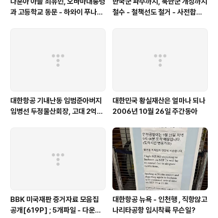
나훈아 아들 최유민, 오바마대통령
한국군 파주까지, 북한군 개성까지
과 고등학교 동문 - 하와이 푸나호
철수 - 철책선도 철거 - 사전합의
우사립학교 동문
설 주요내용
대한항공 기내난동 임범준아버지
대한민국 황실재산은 얼마나 되나
임병선 두정물산회장, 고대 2억기
2006년 10월 26일 주간동아
탁
BBK 미국재판 증거자료 모음집
대한항공 뉴욕 - 인천행 , 직항않고
공개[619P] ; 5개파일 - 다운로
나리타공항 임시착륙 무슨일?