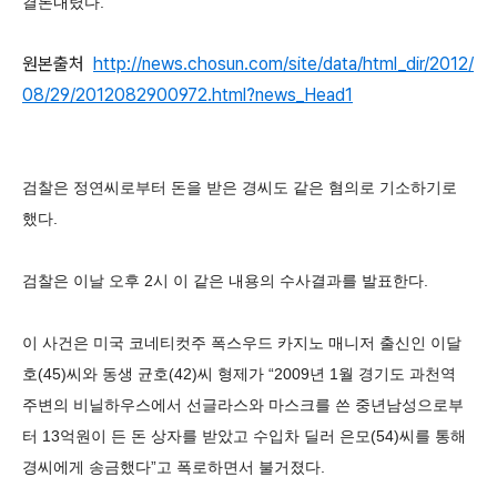
결론내렸다.
원본출처
http://news.chosun.com/site/data/html_dir/2012/
08/29/2012082900972.html?news_Head1
검찰은 정연씨로부터 돈을 받은 경씨도 같은 혐의로 기소하기로
했다.
검찰은 이날 오후 2시 이 같은 내용의 수사결과를 발표한다.
이 사건은 미국 코네티컷주 폭스우드 카지노 매니저 출신인 이달
호(45)씨와 동생 균호(42)씨 형제가 “2009년 1월 경기도 과천역
주변의 비닐하우스에서 선글라스와 마스크를 쓴 중년남성으로부
터 13억원이 든 돈 상자를 받았고 수입차 딜러 은모(54)씨를 통해
경씨에게 송금했다”고 폭로하면서 불거졌다.